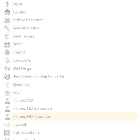
Agent
Alembic
Archive Generator
Bake Animation
Bake Texture
Batch
Channel
Composite
DSM Merge
Dem Bones Skinning Converter
Dynamics
Fetch
Filmbox FBX
Filmbox FBX Animation
Filmbox FBX Character
Flipbook
Frame Container