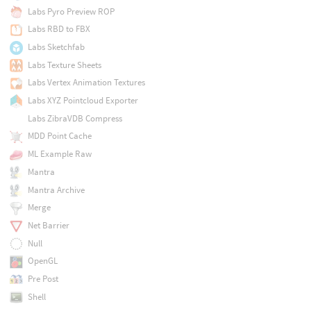
Labs Pyro Preview ROP
Labs RBD to FBX
Labs Sketchfab
Labs Texture Sheets
Labs Vertex Animation Textures
Labs XYZ Pointcloud Exporter
Labs ZibraVDB Compress
MDD Point Cache
ML Example Raw
Mantra
Mantra Archive
Merge
Net Barrier
Null
OpenGL
Pre Post
Shell