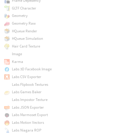
Frame Depedency
GLTF Character
Geometry
Geometry Raw
HQueue Render
HQueue Simulation
Hair Card Texture
Image
Karma
Labs 3D Facebook Image
Labs CSV Exporter
Labs Flipbook Textures
Labs Games Baker
Labs Impostor Texture
Labs JSON Exporter
Labs Marmoset Export
Labs Motion Vectors
Labs Niagara ROP