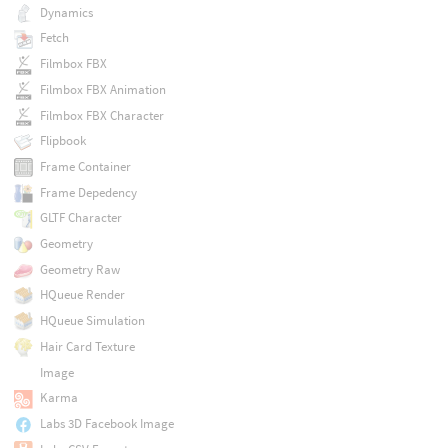
Dynamics
Fetch
Filmbox FBX
Filmbox FBX Animation
Filmbox FBX Character
Flipbook
Frame Container
Frame Depedency
GLTF Character
Geometry
Geometry Raw
HQueue Render
HQueue Simulation
Hair Card Texture
Image
Karma
Labs 3D Facebook Image