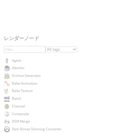
レンダーノード
Agent
Alembic
Archive Generator
Bake Animation
Bake Texture
Batch
Channel
Composite
DSM Merge
Dem Bones Skinning Converter