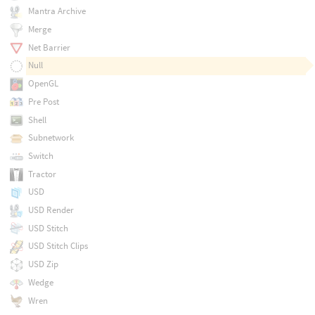
Mantra Archive
Merge
Net Barrier
Null
OpenGL
Pre Post
Shell
Subnetwork
Switch
Tractor
USD
USD Render
USD Stitch
USD Stitch Clips
USD Zip
Wedge
Wren