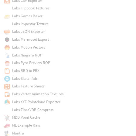
Labs CSV Exporter
Labs Flipbook Textures
Labs Games Baker
Labs Impostor Texture
Labs JSON Exporter
Labs Marmoset Export
Labs Motion Vectors
Labs Niagara ROP
Labs Pyro Preview ROP
Labs RBD to FBX
Labs Sketchfab
Labs Texture Sheets
Labs Vertex Animation Textures
Labs XYZ Pointcloud Exporter
Labs ZibraVDB Compress
MDD Point Cache
ML Example Raw
Mantra