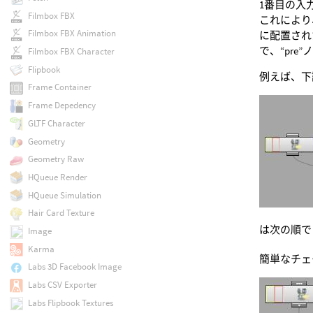
1番目の入
Filmbox FBX
これにより
Filmbox FBX Animation
に配置された
で、“pre
Filmbox FBX Character
Flipbook
例えば、下
Frame Container
Frame Depedency
GLTF Character
Geometry
Geometry Raw
HQueue Render
HQueue Simulation
Hair Card Texture
は次の順でレ
Image
Karma
簡単なチェ
Labs 3D Facebook Image
Labs CSV Exporter
Labs Flipbook Textures