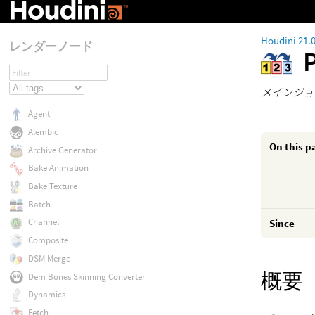
Houdini 21.
レンダーノード
メインジョ
Agent
Alembic
On this p
Archive Generator
Bake Animation
Bake Texture
Batch
Channel
Since
Composite
DSM Merge
概要
Dem Bones Skinning Converter
Dynamics
Fetch