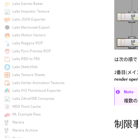
Labs Games Baker
Labs Impostor Texture
Labs JSON Exporter
Labs Marmoset Export
Labs Motion Vectors
Labs Niagara ROP
Labs Pyro Preview ROP
Labs RBD to FBX
は次の順でレ
Labs Sketchfab
2番目(メイ
Labs Texture Sheets
render oper
Labs Vertex Animation Textures
Labs XYZ Pointcloud Exporter
Note
Labs ZibraVDB Compress
複数の
MDD Point Cache
ML Example Raw
制限
Mantra
Mantra Archive