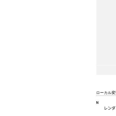
ローカル変
N
レンダ