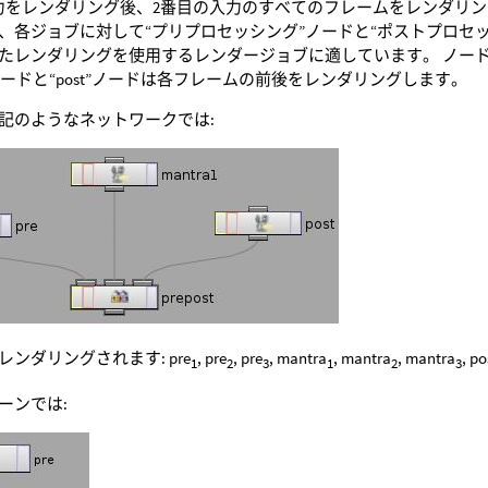
力をレンダリング後、2番目の入力のすべてのフレームをレンダリ
、各ジョブに対して“プリプロセッシング”ノードと“ポストプロセッ
レンダリングを使用するレンダージョブに適しています。 ノードを(pre 
”ノードと“post”ノードは各フレームの前後をレンダリングします。
記のようなネットワークでは:
ンダリングされます: pre
, pre
, pre
, mantra
, mantra
, mantra
, po
1
2
3
1
2
3
ーンでは: