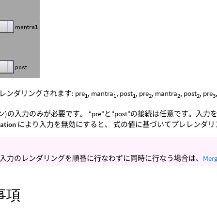
ンダリングされます: pre
, mantra
, post
, pre
, mantra
, post
, pre
1
1
1
2
2
2
3
ン)の入力のみが必要です。 “pre”と“post”の接続は任意です。入
ation
により入力を無効にすると、 式の値に基づいてプレレンダ
入力のレンダリングを順番に行なわずに同時に行なう場合は、
Mer
事項