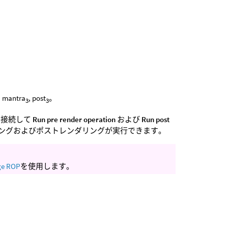
, mantra
, post
。
3
3
力を接続して
Run pre render operation
および
Run post
リングおよびポストレンダリングが実行できます。
ge ROP
を使用します。