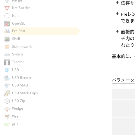
Merge
依存サ
Net Barrier
Pre
Null
できま
OpenGL
Pre Post
直接的
チ内の
Shell
れたり
Subnetwork
Switch
基本的に、
Tractor
USD
USD Render
パラメータ
USD Stitch
USD Stitch Clips
USD Zip
Wedge
Wren
glTF