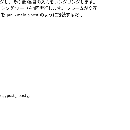
ングし、その後3番目の入力をレンダリングします。
シング”ノードを1回実行します。 フレームが交互
→ main → post)のように接続するだけ
st
, post
, post
。
1
2
3