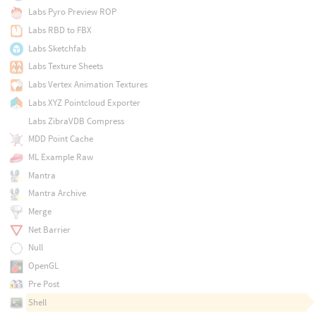
Labs Pyro Preview ROP
Labs RBD to FBX
Labs Sketchfab
Labs Texture Sheets
Labs Vertex Animation Textures
Labs XYZ Pointcloud Exporter
Labs ZibraVDB Compress
MDD Point Cache
ML Example Raw
Mantra
Mantra Archive
Merge
Net Barrier
Null
OpenGL
Pre Post
Shell