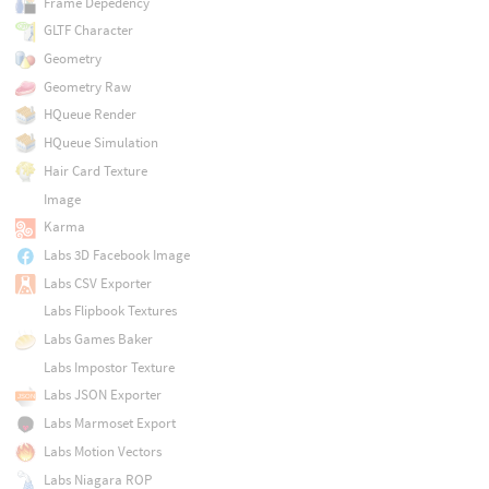
Frame Depedency
GLTF Character
Geometry
Geometry Raw
HQueue Render
HQueue Simulation
Hair Card Texture
Image
Karma
Labs 3D Facebook Image
Labs CSV Exporter
Labs Flipbook Textures
Labs Games Baker
Labs Impostor Texture
Labs JSON Exporter
Labs Marmoset Export
Labs Motion Vectors
Labs Niagara ROP