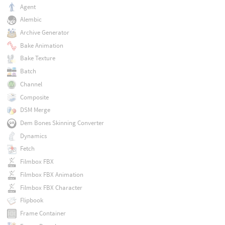
Agent
Alembic
Archive Generator
Bake Animation
Bake Texture
Batch
Channel
Composite
DSM Merge
Dem Bones Skinning Converter
Dynamics
Fetch
Filmbox FBX
Filmbox FBX Animation
Filmbox FBX Character
Flipbook
Frame Container