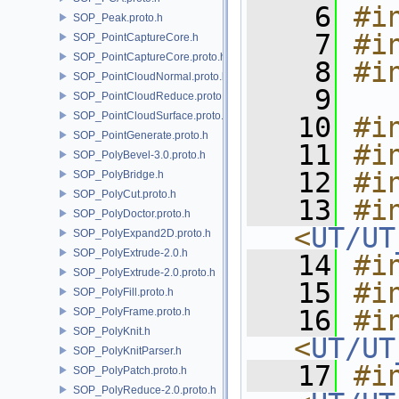
    6
#i
SOP_Peak.proto.h
    7
#i
SOP_PointCaptureCore.h
SOP_PointCaptureCore.proto.h
    8
#i
SOP_PointCloudNormal.proto.h
    9
SOP_PointCloudReduce.proto.h
SOP_PointCloudSurface.proto.h
   10
#i
SOP_PointGenerate.proto.h
   11
#i
SOP_PolyBevel-3.0.proto.h
   12
#i
SOP_PolyBridge.h
SOP_PolyCut.proto.h
   13
#in
SOP_PolyDoctor.proto.h
<
UT/UT
SOP_PolyExpand2D.proto.h
SOP_PolyExtrude-2.0.h
   14
#i
SOP_PolyExtrude-2.0.proto.h
   15
#i
SOP_PolyFill.proto.h
   16
#in
SOP_PolyFrame.proto.h
SOP_PolyKnit.h
<
UT/UT
SOP_PolyKnitParser.h
   17
#in
SOP_PolyPatch.proto.h
SOP_PolyReduce-2.0.proto.h