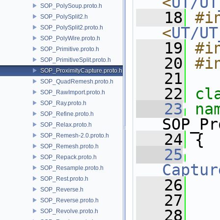
<
UT/UT
SOP_PolySoup.proto.h
   18
#in
SOP_PolySplit2.h
SOP_PolySplit2.proto.h
<
UT/UT
SOP_PolyWire.proto.h
   19
#i
SOP_Primitive.proto.h
   20
#i
SOP_PrimitiveSplit.proto.h
SOP_ProximityCapture.proto.h
   21
SOP_QuadRemesh.proto.h
   22
cl
SOP_RawImport.proto.h
SOP_Ray.proto.h
   23
SOP_Refine.proto.h
SOP_Pr
SOP_Relax.proto.h
   24
 {
SOP_Remesh-2.0.proto.h
SOP_Remesh.proto.h
   25
SOP_Repack.proto.h
Captur
SOP_Resample.proto.h
SOP_Rest.proto.h
   26
   
SOP_Reverse.h
   27
SOP_Reverse.proto.h
   28
SOP_Revolve.proto.h