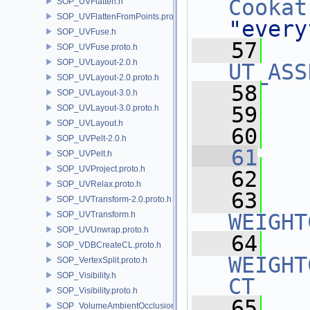
Cookat
SOP_UVFlatten.h
SOP_UVFlattenFromPoints.proto.h
"every
SOP_UVFuse.h
   57
SOP_UVFuse.proto.h
SOP_UVLayout-2.0.h
UT_ASS
SOP_UVLayout-2.0.proto.h
   58
   
SOP_UVLayout-3.0.h
   59
   
SOP_UVLayout-3.0.proto.h
SOP_UVLayout.h
   60
SOP_UVPelt-2.0.h
   61
SOP_UVPelt.h
SOP_UVProject.proto.h
   62
   
SOP_UVRelax.proto.h
   63
SOP_UVTransform-2.0.proto.h
SOP_UVTransform.h
WEIGHT
SOP_UVUnwrap.proto.h
   64
SOP_VDBCreateCL.proto.h
WEIGHT
SOP_VertexSplit.proto.h
SOP_Visibility.h
CT
SOP_Visibility.proto.h
   65
   
SOP_VolumeAmbientOcclusion.proto.h