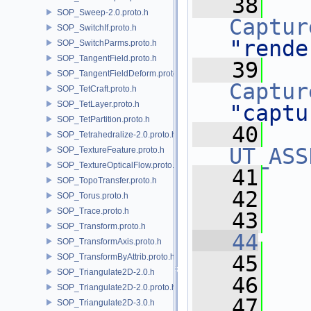
   38
SOP_Sweep-2.0.proto.h
Captur
SOP_SwitchIf.proto.h
"rende
SOP_SwitchParms.proto.h
SOP_TangentField.proto.h
   39
SOP_TangentFieldDeform.proto.h
Captur
SOP_TetCraft.proto.h
SOP_TetLayer.proto.h
"captu
SOP_TetPartition.proto.h
   40
SOP_Tetrahedralize-2.0.proto.h
UT_ASS
SOP_TextureFeature.proto.h
SOP_TextureOpticalFlow.proto.h
   41
   
SOP_TopoTransfer.proto.h
   42
   
SOP_Torus.proto.h
SOP_Trace.proto.h
   43
SOP_Transform.proto.h
   44
SOP_TransformAxis.proto.h
   45
   
SOP_TransformByAttrib.proto.h
SOP_Triangulate2D-2.0.h
   46
SOP_Triangulate2D-2.0.proto.h
   47
SOP_Triangulate2D-3.0.h