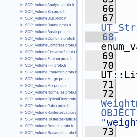
SOP_VolumeAnalysis.proto.h
   66
SOP_VolumeBin.proto.h
   67
SOP_VolumeBlur.proto.h
UT_Str
SOP_VolumeBound.proto.h
SOP_VolumeBreak.proto.h
   68
SOP_VolumeCombine.proto.h
enum_v
SOP_VolumeCompress.proto.h
SOP_VolumeConvolve3.proto.h
   69
   
SOP_VolumeFeather.proto.h
   70
SOP_VolumeFFT.proto.h
UT::Li
SOP_VolumeFromAttrib.proto.h
SOP_VolumeMerge.proto.h
   71
SOP_VolumeMix.proto.h
   72
SOP_VolumeNormalize.proto.h
SOP_VolumeOpticalFlow.proto.h
Weight
SOP_VolumePatch.proto.h
OBJECT
SOP_VolumeRasterizeLattice.proto.h
"weigh
SOP_VolumeRasterizeParticles.proto.h
SOP_VolumeReduce.proto.h
   73
SOP_VolumeResample.proto.h