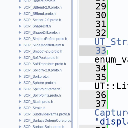
SOP_Rewire.proto.h
   29
SOP_SBlend-2.0.proto.h
   30
   
SOP_SBlend.proto.h
SOP_Scatter-2.0.proto.h
   31
SOP_ShapeDiff.h
   32
SOP_ShapeDiff.proto.h
UT_Str
SOP_SimplexRefine.proto.h
SOP_SlideModifierPaint.h
   33
SOP_Smooth-2.0.proto.h
enum_v
SOP_SoftPeak.proto.h
SOP_SoftTransform.proto.h
   34
   
SOP_Solidify-2.0.proto.h
   35
SOP_Sort.proto.h
SOP_Sphere.proto.h
UT::Li
SOP_SplitPointParser.h
   36
SOP_SplitPoints.proto.h
   37
SOP_Stash.proto.h
SOP_Stroke.h
Captur
SOP_SubdivideParms.proto.h
"displ
SOP_SurfaceDeformCore.proto.h
SOP_SurfaceSplat.proto.h