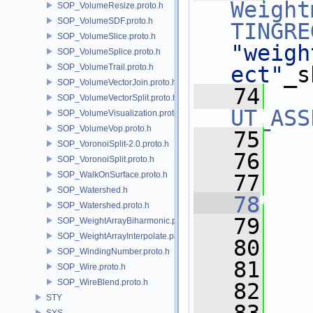
Weight
SOP_VolumeResize.proto.h
SOP_VolumeSDF.proto.h
TINGRE
SOP_VolumeSlice.proto.h
"weigh
SOP_VolumeSplice.proto.h
SOP_VolumeTrail.proto.h
ect"
_s
SOP_VolumeVectorJoin.proto.h
   74
SOP_VolumeVectorSplit.proto.h
UT_ASS
SOP_VolumeVisualization.proto.h
SOP_VolumeVop.proto.h
   75
   
SOP_VoronoiSplit-2.0.proto.h
   76
   
SOP_VoronoiSplit.proto.h
SOP_WalkOnSurface.proto.h
   77
SOP_Watershed.h
   78
SOP_Watershed.proto.h
   79
   
SOP_WeightArrayBiharmonic.proto.h
SOP_WeightArrayInterpolate.proto.h
   80
SOP_WindingNumber.proto.h
   81
SOP_Wire.proto.h
SOP_WireBlend.proto.h
   82
   
STY
SYS