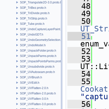
SOP_Triangulate2D-3.0.proto.h
   48
   
SOP_TriBez.proto.h
   49
SOP_TriDivide.proto.h
SOP_TriStrip.proto.h
   50
SOP_Tube.proto.h
UT_Str
SOP_UndoCaptureLayerPaint.h
   51
SOP_UndoGDT.h
SOP_UndoGeometrySelection.h
enum_v
SOP_UndoModel.h
   52
   
SOP_UnpackFolder.proto.h
SOP_UnpackParms.proto.h
   53
SOP_UnpackPointsParms.proto.h
UT::Li
SOP_Unsubdivide.proto.h
   54
SOP_UVAutoseam.proto.h
SOP_UVBrush.h
   55
SOP_UVEdit.h
Cookat
SOP_UVFlatten-2.0.h
SOP_UVFlatten-2.0.proto.h
"captu
SOP_UVFlatten-3.0.h
   56
SOP_UVFlatten-3.0.proto.h