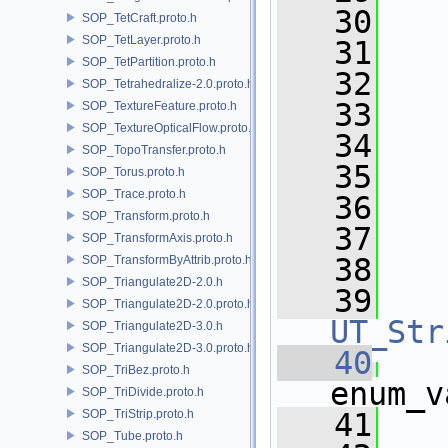
   30
SOP_TetCraft.proto.h
SOP_TetLayer.proto.h
   31
SOP_TetPartition.proto.h
   32
SOP_Tetrahedralize-2.0.proto.h
   33
SOP_TextureFeature.proto.h
SOP_TextureOpticalFlow.proto.h
   34
SOP_TopoTransfer.proto.h
   35
SOP_Torus.proto.h
SOP_Trace.proto.h
   36
SOP_Transform.proto.h
   37
   
SOP_TransformAxis.proto.h
   38
SOP_TransformByAttrib.proto.h
SOP_Triangulate2D-2.0.h
   39
SOP_Triangulate2D-2.0.proto.h
UT_Str
SOP_Triangulate2D-3.0.h
SOP_Triangulate2D-3.0.proto.h
   40
SOP_TriBez.proto.h
enum_v
SOP_TriDivide.proto.h
SOP_TriStrip.proto.h
   41
   
SOP_Tube.proto.h