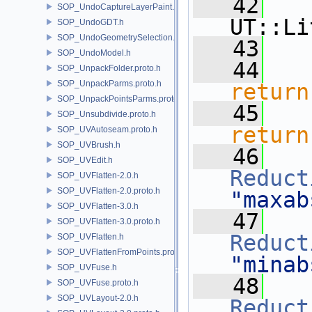
   42
SOP_UndoCaptureLayerPaint.h
UT::Li
SOP_UndoGDT.h
SOP_UndoGeometrySelection.h
   43
SOP_UndoModel.h
   44
SOP_UnpackFolder.proto.h
SOP_UnpackParms.proto.h
return
SOP_UnpackPointsParms.proto.h
   45
SOP_Unsubdivide.proto.h
return
SOP_UVAutoseam.proto.h
SOP_UVBrush.h
   46
SOP_UVEdit.h
Reduct
SOP_UVFlatten-2.0.h
SOP_UVFlatten-2.0.proto.h
"maxab
SOP_UVFlatten-3.0.h
   47
SOP_UVFlatten-3.0.proto.h
Reduct
SOP_UVFlatten.h
SOP_UVFlattenFromPoints.proto.h
"minab
SOP_UVFuse.h
   48
SOP_UVFuse.proto.h
SOP_UVLayout-2.0.h
Reduct