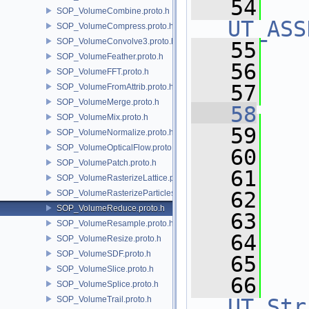
   54
SOP_VolumeCombine.proto.h
UT_ASS
SOP_VolumeCompress.proto.h
SOP_VolumeConvolve3.proto.h
   55
   
SOP_VolumeFeather.proto.h
   56
   
SOP_VolumeFFT.proto.h
   57
SOP_VolumeFromAttrib.proto.h
SOP_VolumeMerge.proto.h
   58
SOP_VolumeMix.proto.h
   59
   
SOP_VolumeNormalize.proto.h
SOP_VolumeOpticalFlow.proto.h
   60
SOP_VolumePatch.proto.h
   61
SOP_VolumeRasterizeLattice.proto.h
   62
SOP_VolumeRasterizeParticles.proto.h
SOP_VolumeReduce.proto.h
   63
SOP_VolumeResample.proto.h
   64
   
SOP_VolumeResize.proto.h
SOP_VolumeSDF.proto.h
   65
SOP_VolumeSlice.proto.h
   66
SOP_VolumeSplice.proto.h
SOP_VolumeTrail.proto.h
UT_Str