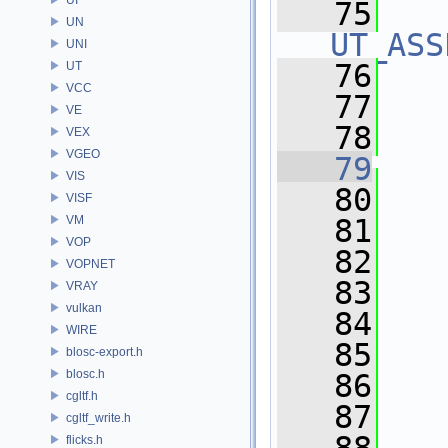
   75
UN
UT_ASS
UNI
   76
   
UT
VCC
   77
   
VE
   78
VEX
VGEO
   79
VIS
   80
   
VISF
VM
   81
VOP
   82
VOPNET
   83
VRAY
vulkan
   84
WIRE
   85
blosc-export.h
blosc.h
   86
   
cgltf.h
   87
cgltf_write.h
flicks.h