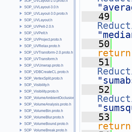
SOP_UVLayout-2.0.proto.h
"avera
SOP_UVLayout-3.0.h
   49
SOP_UVLayout-3.0.proto.h
SOP_UVLayout.h
Reduct
SOP_UVPelt-2.0.h
"media
SOP_UVPelt.h
SOP_UVProject.proto.h
   50
SOP_UVRelax.proto.h
return
SOP_UVTransform-2.0.proto.h
SOP_UVTransform.h
   51
SOP_UVUnwrap.proto.h
Reduct
SOP_VDBCreateCL.proto.h
"sumab
SOP_VertexSplit.proto.h
SOP_Visibility.h
   52
SOP_Visibility.proto.h
Reduct
SOP_VolumeAmbientOcclusion.proto.h
SOP_VolumeAnalysis.proto.h
"sumsq
SOP_VolumeBin.proto.h
   53
SOP_VolumeBlur.proto.h
return
SOP_VolumeBound.proto.h
SOP_VolumeBreak.proto.h