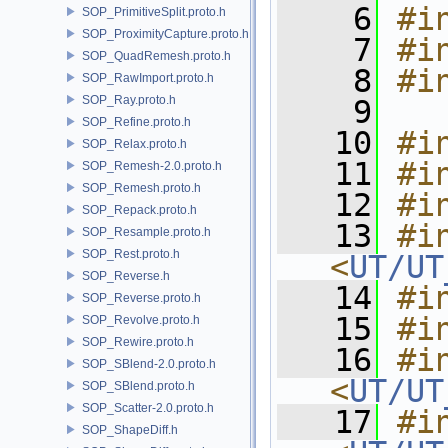
    6
#i
SOP_PrimitiveSplit.proto.h
SOP_ProximityCapture.proto.h
    7
#i
SOP_QuadRemesh.proto.h
    8
#i
SOP_RawImport.proto.h
SOP_Ray.proto.h
    9
SOP_Refine.proto.h
   10
#i
SOP_Relax.proto.h
   11
#i
SOP_Remesh-2.0.proto.h
SOP_Remesh.proto.h
   12
#i
SOP_Repack.proto.h
   13
#in
SOP_Resample.proto.h
SOP_Rest.proto.h
<
UT/UT
SOP_Reverse.h
   14
#i
SOP_Reverse.proto.h
   15
#i
SOP_Revolve.proto.h
SOP_Rewire.proto.h
   16
#in
SOP_SBlend-2.0.proto.h
<
UT/UT
SOP_SBlend.proto.h
SOP_Scatter-2.0.proto.h
   17
#in
SOP_ShapeDiff.h