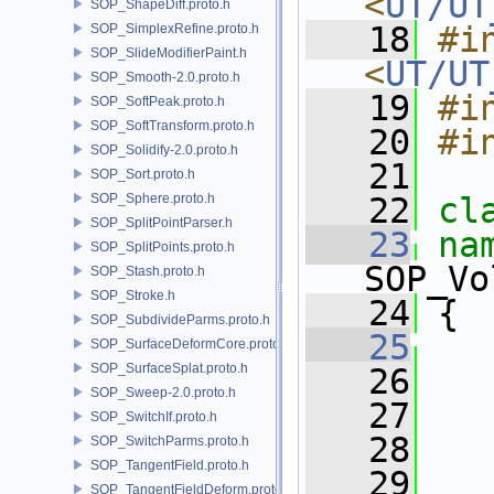
<
UT/UT
SOP_ShapeDiff.proto.h
   18
#in
SOP_SimplexRefine.proto.h
SOP_SlideModifierPaint.h
<
UT/UT
SOP_Smooth-2.0.proto.h
   19
#i
SOP_SoftPeak.proto.h
SOP_SoftTransform.proto.h
   20
#i
SOP_Solidify-2.0.proto.h
   21
SOP_Sort.proto.h
SOP_Sphere.proto.h
   22
cl
SOP_SplitPointParser.h
   23
SOP_SplitPoints.proto.h
SOP_Vo
SOP_Stash.proto.h
SOP_Stroke.h
   24
 {
SOP_SubdivideParms.proto.h
   25
SOP_SurfaceDeformCore.proto.h
SOP_SurfaceSplat.proto.h
   26
   
SOP_Sweep-2.0.proto.h
   27
SOP_SwitchIf.proto.h
   28
SOP_SwitchParms.proto.h
SOP_TangentField.proto.h
   29
SOP_TangentFieldDeform.proto.h