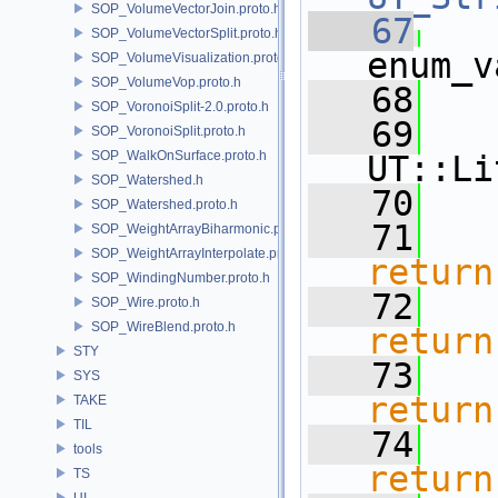
SOP_VolumeVectorJoin.proto.h
   67
SOP_VolumeVectorSplit.proto.h
enum_v
SOP_VolumeVisualization.proto.h
SOP_VolumeVop.proto.h
   68
   
SOP_VoronoiSplit-2.0.proto.h
   69
SOP_VoronoiSplit.proto.h
SOP_WalkOnSurface.proto.h
UT::Li
SOP_Watershed.h
   70
SOP_Watershed.proto.h
   71
SOP_WeightArrayBiharmonic.proto.h
SOP_WeightArrayInterpolate.proto.h
return
SOP_WindingNumber.proto.h
   72
SOP_Wire.proto.h
SOP_WireBlend.proto.h
return
STY
   73
SYS
return
TAKE
TIL
   74
tools
return
TS
UI