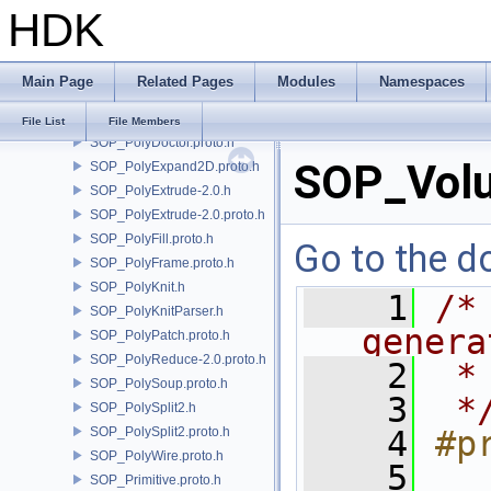
HDK
SOP_PointCloudSurface.proto.h
SOP_PointGenerate.proto.h
SOP_PolyBevel-3.0.proto.h
Main Page
Related Pages
Modules
Namespaces
SOP_PolyBridge.h
SOP_PolyCut.proto.h
File List
File Members
SOP_PolyDoctor.proto.h
SOP_Volu
SOP_PolyExpand2D.proto.h
SOP_PolyExtrude-2.0.h
SOP_PolyExtrude-2.0.proto.h
SOP_PolyFill.proto.h
Go to the do
SOP_PolyFrame.proto.h
SOP_PolyKnit.h
    1
/*
SOP_PolyKnitParser.h
genera
SOP_PolyPatch.proto.h
SOP_PolyReduce-2.0.proto.h
    2
 *
SOP_PolySoup.proto.h
    3
 *
SOP_PolySplit2.h
SOP_PolySplit2.proto.h
    4
#p
SOP_PolyWire.proto.h
    5
SOP_Primitive.proto.h