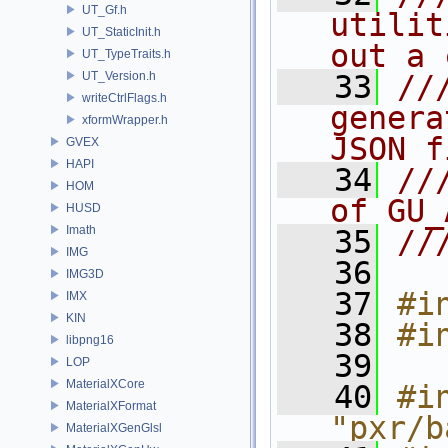
UT_Gf.h
utilit
UT_StaticInit.h
out a 
UT_TypeTraits.h
UT_Version.h
   33
//
writeCtrlFlags.h
genera
xformWrapper.h
JSON f
GVEX
HAPI
   34
//
HOM
of GU_
HUSD
Imath
   35
//
IMG
   36
IMG3D
   37
#i
IMX
KIN
   38
#i
libpng16
   39
LOP
MaterialXCore
   40
#in
MaterialXFormat
"pxr/b
MaterialXGenGlsl