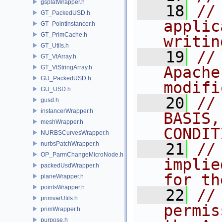
gsplatWrapper.h
   18
//
GT_PackedUSD.h
applic
GT_PointInstancer.h
GT_PrimCache.h
writin
GT_Utils.h
   19
//
GT_VtArray.h
Apache
GT_VtStringArray.h
GU_PackedUSD.h
modifi
GU_USD.h
   20
//
gusd.h
instancerWrapper.h
BASIS,
meshWrapper.h
CONDIT
NURBSCurvesWrapper.h
nurbsPatchWrapper.h
   21
//
OP_ParmChangeMicroNode.h
implie
packedUsdWrapper.h
for th
planeWrapper.h
pointsWrapper.h
   22
//
primvarUtils.h
permis
primWrapper.h
purpose.h