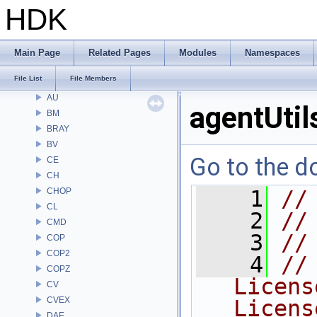
Files
HDK
File List
Alembic
APEX
Main Page
Related Pages
Modules
Namespaces
APEXA
File List
File Members
ARR
AU
agentUtil
BM
BRAY
BV
Go to the do
CE
CH
CHOP
    1
//
CL
    2
//
CMD
    3
//
COP
COP2
    4
//
COPZ
Licens
CV
CVEX
Licens
DAE