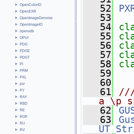
OpenColorIO
   52
PX
OpenEXR
   53
OpenImageDenoise
   54
cl
OpenImageIO
openvdb
   55
cl
OPUI
   56
cl
PDG
PDGE
   57
cl
PDGT
   58
cl
PI
   59
PRM
PXL
   60
pxr
   61
//
PY
RAY
a \p s
RBD
   62
GU
RE
   63
Gu
ROP
RU
UT_Str
RV