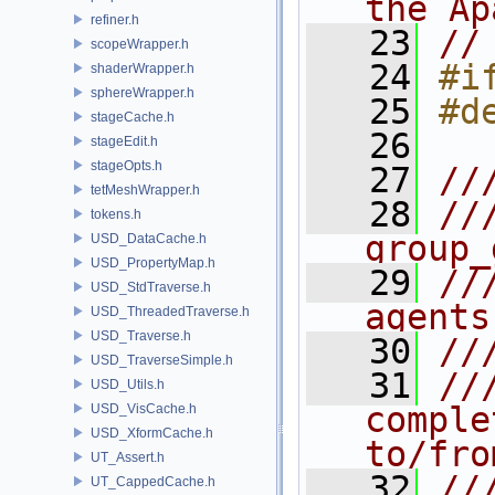
the Ap
refiner.h
   23
//
scopeWrapper.h
   24
#i
shaderWrapper.h
sphereWrapper.h
   25
#d
stageCache.h
   26
stageEdit.h
stageOpts.h
   27
//
tetMeshWrapper.h
   28
//
tokens.h
group_
USD_DataCache.h
USD_PropertyMap.h
   29
//
USD_StdTraverse.h
agents
USD_ThreadedTraverse.h
USD_Traverse.h
   30
//
USD_TraverseSimple.h
   31
//
USD_Utils.h
comple
USD_VisCache.h
USD_XformCache.h
to/fro
UT_Assert.h
   32
//
UT_CappedCache.h