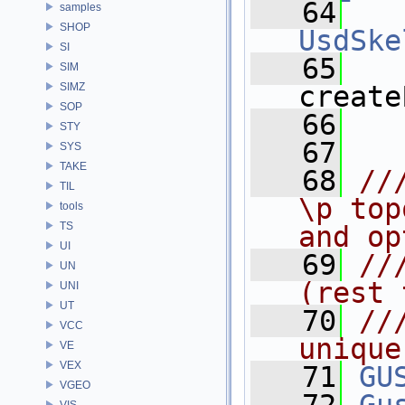
   64
samples
SHOP
UsdSke
SI
   65
SIM
SIMZ
create
SOP
   66
STY
   67
SYS
TAKE
   68
//
TIL
\p top
tools
TS
and op
UI
   69
//
UN
(rest 
UNI
UT
   70
//
VCC
unique
VE
VEX
   71
GU
VGEO
VIS