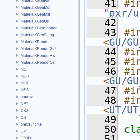
   41
#in
MaterialXGenHw
MaterialXGenMdl
"
pxr/u
MaterialXGenMsl
   42
MaterialXGenOsl
MaterialXGenShader
   43
#in
MaterialXGenSlang
<
GU/GU
MaterialXRender
   44
#i
MaterialXRenderGlsl
MaterialXRenderHw
   45
#i
MaterialXRenderOsl
   46
#in
MC
MGR
<
GU/GU
MOT
   47
#i
MSS
nanovdb
   48
#in
NET
<
UT/UT
OBJ
   49
OH
onnxruntime
   50
cl
OP
   51
OP3D