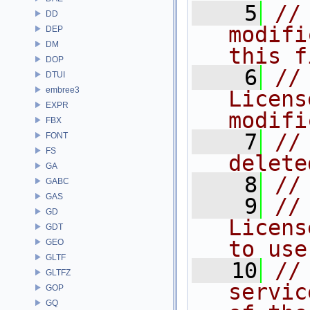
    5
//
DD
modifi
DEP
DM
this f
DOP
    6
//
DTUI
embree3
Licens
EXPR
modifi
FBX
    7
//
FONT
FS
delete
GA
    8
//
GABC
GAS
    9
//
GD
Licens
GDT
to use
GEO
GLTF
   10
//
GLTFZ
servic
GOP
GQ