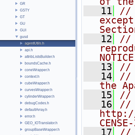
of the
GR
   11
//
GSTY
GT
except
GU
Sectio
GUI
   12
//
gusd
agentUtils.h
reprod
api.h
NOTICE
attribListsBuilder.h
boundsCache.h
   13
//
coneWrapper.h
   14
//
context.h
the Ap
cubeWrapper.h
curvesWrapper.h
   15
//
cylinderWrapper.h
   16
//     
debugCodes.h
defaultArray.h
http:/
error.h
CENSE-
GEO_IOTranslator.h
   17
//
groupBaseWrapper.h