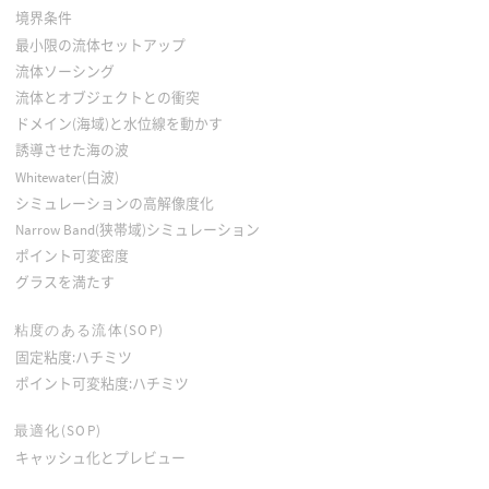
境界条件
最小限の流体セットアップ
流体ソーシング
流体とオブジェクトとの衝突
ドメイン(海域)と水位線を動かす
誘導させた海の波
Whitewater(白波)
シミュレーションの高解像度化
Narrow Band(狭帯域)シミュレーション
ポイント可変密度
グラスを満たす
粘度のある流体(SOP)
固定粘度:ハチミツ
ポイント可変粘度:ハチミツ
最適化(SOP)
キャッシュ化とプレビュー