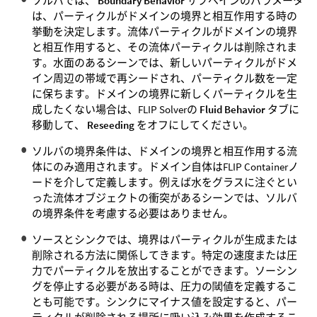
ソルバでは、
Boundary Behavior
サブペインのパラメータ
は、パーティクルがドメインの境界と相互作用する時の
挙動を決定します。流体パーティクルがドメインの境界
と相互作用すると、その流体パーティクルは削除されま
す。水面のあるシーンでは、新しいパーティクルがドメ
イン周辺の帯域で再シードされ、パーティクル数を一定
に保ちます。ドメインの境界に新しくパーティクルを生
成したくない場合は、FLIP Solverの
Fluid Behavior
タブに
移動して、
Reseeding
をオフにしてください。
ソルバの境界条件は、ドメインの境界と相互作用する流
体にのみ適用されます。ドメイン自体はFLIP Containerノ
ードを介して定義します。例えば水をグラスに注ぐとい
った流体オブジェクトの衝突があるシーンでは、ソルバ
の境界条件を考慮する必要はありません。
ソースとシンクでは、境界はパーティクルが生成または
削除される方法に関係してきます。特定の速度または圧
力でパーティクルを放出することができます。ソーシン
グを停止する必要がある時は、圧力の閾値を定義するこ
とも可能です。シンクにマイナス値を設定すると、パー