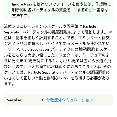
Ignore Mass
を使わないでフォースを使うには、作成時に
明示的に各パーティクルの質量を
1
にするのが一番楽な
方法です。
流体シミュレーションのスケールや雰囲気は
Particle
Separation
(パーティクルの離隔距離)によって駆動します。単
位は、物事を正しく計測することができ、エミッターと衝突
ジオメトリは素晴らしいガイドであるメートルが使われてい
ます。
Particle Separation
(パーティクルの離隔距離)とスケー
ルをどちらも大きい値にしたエフェクトは、ミニチュアのよ
うに見えます(滝を例にすると、小さい滝では崖から水速く飛
び出します。巨大な滝では水は直ぐに落ちてきません)。その
ケースでは、
Particle Separation
(パーティクルの離隔距離)を
小さくして正しい挙動と詳細なレベルを取得する必要があり
ます。
See also
分散流体シミュレーション