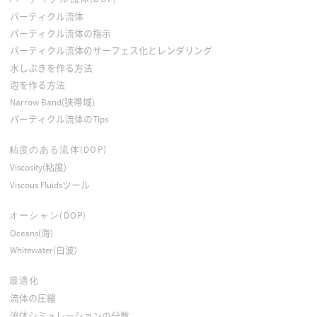
パーティクル流体
パーティクル流体の指示
パーティクル流体のサーフェス化とレンダリング
水しぶきを作る方法
泡を作る方法
Narrow Band(狭帯域)
パーティクル流体のTips
粘度のある流体(DOP)
Viscosity(粘度)
Viscous Fluidsツール
オーシャン(DOP)
Oceans(海)
Whitewater(白波)
最適化
流体の圧縮
流体シミュレーションの分散