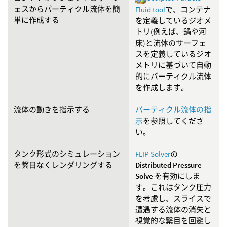
ェスからパーティクル流体を簡
Fluid tool
で、コンテナ
単に作成する
を定義しているジオメ
トリ(例えば、鍋や河
床)と流体のサーフェ
スを定義しているジオ
メトリに基づいて自動
的にパーティクル流体
を作成します。
流体の動きを指示する
パーティクル流体の指
示
を参照してくださ
い。
タンク形式のシミュレーション
FLIP Solver
の
を繋目なくレンダリングする
Distributed Pressure
Solve
を有効にしま
す。これはタンク圧力
を考慮し、スライスで
遭遇する流体の消失と
視覚的な繋目を回避し