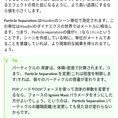
るエフェクトの見た目になるように、より高い品質にするな
ら値を小さくします。
Particle Separation
はHoudiniのシーン単位で測定されます。こ
の単位はHoudiniのダイナミクスの世界ではメートルに相当し
ます。つまり、Particle separationの値が
0.1
なら
10cm
という
ことです。シーンを作成している時に、単位がメートルであ
ることを意識していれば、より現実的な結果を得られるでし
ょう。
Tip
パーティクルの
質量
は、体積×密度で計算されます。つ
まり、
Particle Separation
を変更(これは密度を制御しま
す)すれば、個々のパーティクルの質量が変わります。
POPノードやDOPフォースを使って流体の挙動を変更す
るなら、フォースの
Ignore Mass
パラメータをオンにした
方がよいでしょう。というのは、
Particle Separation
(パ
ーティクルの離隔距離)を変更しても見た目が変わらない
からです。