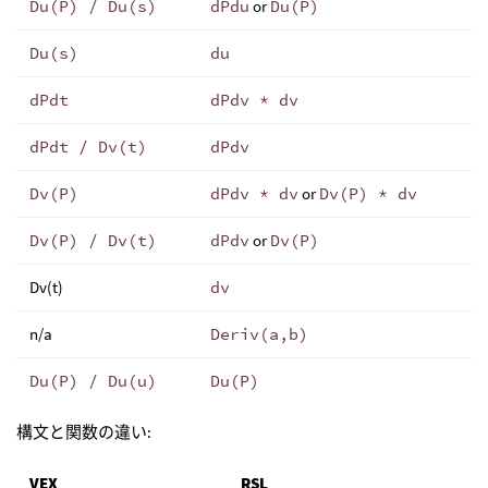
Du(P) / Du(s)
dPdu
or
Du(P)
Du(s)
du
dPdt
dPdv * dv
dPdt / Dv(t)
dPdv
Dv(P)
dPdv * dv
or
Dv(P) * dv
Dv(P) / Dv(t)
dPdv
or
Dv(P)
Dv(t)
dv
n/a
Deriv(a,b)
Du(P) / Du(u)
Du(P)
構文と関数の違い:
VEX
RSL