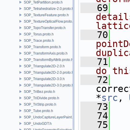
SOP_TetPartition.proto.h
   69
  
SOP_Tetrahedralize-2.0.proto.h
detail
SOP_TextureFeature.proto.h
SOP_TextureOpticalFlow.proto.h
lattic
SOP_TopoTransfer.proto.h
   70
  
SOP_Torus.proto.h
SOP_Trace.proto.h
pointD
SOP_Transform.proto.h
duplic
SOP_TransformAxis.proto.h
   71
  
SOP_TransformByAttrib.proto.h
SOP_Triangulate2D-2.0.h
do thi
SOP_Triangulate2D-2.0.proto.h
   72
SOP_Triangulate2D-3.0.h
SOP_Triangulate2D-3.0.proto.h
correc
SOP_TriBez.proto.h
*
src
, 
SOP_TriDivide.proto.h
   73
SOP_TriStrip.proto.h
SOP_Tube.proto.h
   74
SOP_UndoCaptureLayerPaint.h
   75
SOP_UndoGDT.h
SOP_UndoGeometrySelection.h