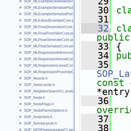
   29
SOP_MLExampleDeserializePoint.proto.h
   30
cl
SOP_MLExampleSerializePacked.proto.h
SOP_MLExampleSerializePoint.proto.h
   31
SOP_MLExtractExampleCore.proto.h
   32
cl
SOP_MLPoseDeserializeCore.proto.h
SOP_MLPoseFromSkinCore.proto.h
public
SOP_MLPoseGenerateCore.proto.h
   33
 {
SOP_MLPoseSerializeCore.proto.h
   34
pu
SOP_MLRegressionInferenceCore.proto.h
SOP_MLRegressionKernelCore.proto.h
   35
SOP_MLRegressionLinearCore.proto.h
SOP_La
SOP_MLRegressionProximityCore.proto.h
SOP_Muscle.h
const
SOP_Name.proto.h
*entry
SOP_NeighborSearchCL.proto.h
SOP_Node.h
   36
   
SOP_NodeFlags.h
overri
SOP_NodeParmsOptions.h
   37
SOP_NodeVerb.h
SOP_Normal.proto.h
   38
SOP_NPSPreprocessingCL.proto.h