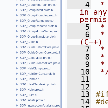
    4
 *
SOP_GroupFindPath.proto.h
in any
SOP_GroupInvert.proto.h
SOP_GroupPromote.proto.h
permis
SOP_GroupRange.proto.h
    5
 *
SOP_GroupRename.proto.h
SOP_GroupsFromName.proto.h
    6
 *
SOP_GroupTransfer.proto.h
(C++)
SOP_Guide.h
    7
 *
SOP_GuideDeformCore.proto.h
SOP_GuideGroomCore.proto.h
    8
 *
SOP_GuideMask.proto.h
    9
 *
SOP_GuideProcessCore.proto.h
SOP_HairClump.proto.h
   10
 *
SOP_HairGenCore.proto.h
   11
SOP_Handle.h
   12
SOP_HeatGeodesic.proto.h
SOP_Hole.proto.h
   13
#i
SOP_HOM.h
   14
#d
SOP_Inflate.proto.h
SOP_IntersectionAnalysis.proto.h