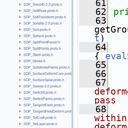
   61
SOP_Smooth-2.0.proto.h
   62
pr
SOP_SoftPeak.proto.h
SOP_SoftTransform.proto.h
   63
SOP_Solidify-2.0.proto.h
getGro
SOP_Sort.proto.h
t
)
SOP_Sphere.proto.h
SOP_SplitPointParser.h
   64
SOP_SplitPoints.proto.h
{ 
eval
SOP_Stash.proto.h
SOP_Stroke.h
   65
SOP_SubdivideParms.proto.h
   66
SOP_SurfaceDeformCore.proto.h
   67
  
SOP_SurfaceSplat.proto.h
SOP_Sweep-2.0.proto.h
deform
SOP_SwitchIf.proto.h
pass
SOP_SwitchParms.proto.h
SOP_TangentField.proto.h
   68
  
SOP_TangentFieldDeform.proto.h
within
SOP_TetCraft.proto.h
deform
SOP_TetLayer.proto.h