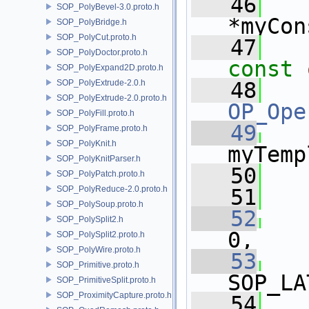
   46
SOP_PolyBevel-3.0.proto.h
*myCon
SOP_PolyBridge.h
SOP_PolyCut.proto.h
   47
SOP_PolyDoctor.proto.h
const
SOP_PolyExpand2D.proto.h
SOP_PolyExtrude-2.0.h
   48
SOP_PolyExtrude-2.0.proto.h
OP_Ope
SOP_PolyFill.proto.h
   49
SOP_PolyFrame.proto.h
SOP_PolyKnit.h
myTemp
SOP_PolyKnitParser.h
   50
SOP_PolyPatch.proto.h
SOP_PolyReduce-2.0.proto.h
   51
SOP_PolySoup.proto.h
   52
   
SOP_PolySplit2.h
0,
SOP_PolySplit2.proto.h
SOP_PolyWire.proto.h
   53
SOP_Primitive.proto.h
SOP_LA
SOP_PrimitiveSplit.proto.h
SOP_ProximityCapture.proto.h
   54
   