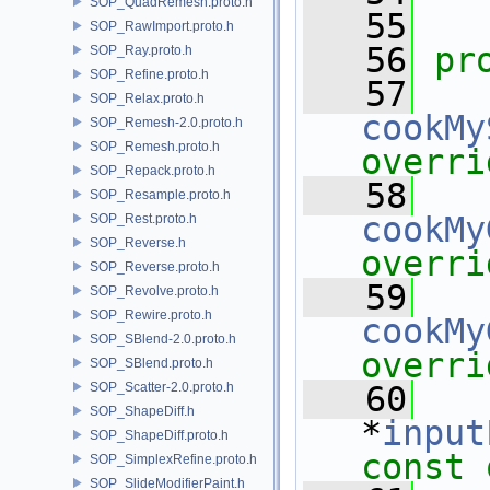
SOP_QuadRemesh.proto.h
   55
SOP_RawImport.proto.h
   56
pr
SOP_Ray.proto.h
SOP_Refine.proto.h
   57
SOP_Relax.proto.h
cookMy
SOP_Remesh-2.0.proto.h
SOP_Remesh.proto.h
overri
SOP_Repack.proto.h
   58
SOP_Resample.proto.h
cookMy
SOP_Rest.proto.h
SOP_Reverse.h
overri
SOP_Reverse.proto.h
   59
SOP_Revolve.proto.h
SOP_Rewire.proto.h
cookMy
SOP_SBlend-2.0.proto.h
overri
SOP_SBlend.proto.h
SOP_Scatter-2.0.proto.h
   60
SOP_ShapeDiff.h
*
input
SOP_ShapeDiff.proto.h
const 
SOP_SimplexRefine.proto.h
SOP_SlideModifierPaint.h