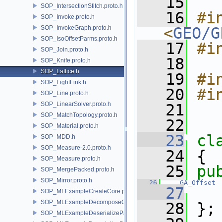
   15
SOP_IntersectionStitch.proto.h
   16
#in
SOP_Invoke.proto.h
SOP_InvokeGraph.proto.h
<
GEO/G
SOP_IsoOffsetParms.proto.h
   17
#i
SOP_Join.proto.h
   18
SOP_Knife.proto.h
SOP_Lattice.h
   19
#i
SOP_LightLink.h
   20
#i
SOP_Line.proto.h
SOP_LinearSolver.proto.h
   21
SOP_MatchTopology.proto.h
   22
SOP_Material.proto.h
   23
cl
SOP_MDD.h
SOP_Measure-2.0.proto.h
   24
 {
SOP_Measure.proto.h
   25
pu
SOP_MergePacked.proto.h
SOP_Mirror.proto.h
   26
GA_Offset
   27
SOP_MLExampleCreateCore.proto.h
SOP_MLExampleDecomposeCore.proto.h
   28
 };
SOP_MLExampleDeserializePacked.proto.h