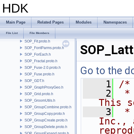
SOP_Facet.proto.h
HDK
SOP_FeatherAttribInterpolate.proto.h
SOP_FeatherBarbTangents.proto.h
SOP_FeatherRayCore.proto.h
Main Page
Related Pages
Modules
Namespaces
SOP_FeatherTemplateInterpolate.proto.h
File List
File Members
SOP_File.proto.h
SOP_Fit.proto.h
SOP_Latt
SOP_FontParms.proto.h
SOP_ForEach.h
SOP_Fractal.proto.h
Go to the do
SOP_Fuse-2.0.proto.h
SOP_Fuse.proto.h
SOP_GDT.h
    1
/*
SOP_GraphProxyGeo.h
    2
 *
SOP_Grid.proto.h
This s
SOP_GroomUtils.h
SOP_GroupCombine.proto.h
    3
 *
SOP_GroupCopy.proto.h
Inc., 
SOP_GroupCreate.proto.h
SOP_GroupDelete.proto.h
reprod
SOP_GroupExpand.proto.h