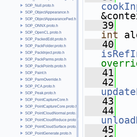
cookIn
SOP_Null.proto.h
SOP_ObjectAppearance.h
&conte
SOP_ObjectAppearanceFwd.h
   39
SOP_ONNX.proto.h
int
 al
SOP_OpenCL.proto.h
SOP_PackedEdit.proto.h
   40
SOP_PackFolder.proto.h
isRefI
SOP_PackInject.proto.h
SOP_PackParms.proto.h
overri
SOP_PackPoints.proto.h
   41
SOP_Paint.h
   42
SOP_ParmOverride.h
SOP_PCA.proto.h
update
SOP_Peak.proto.h
   43
SOP_PointCaptureCore.h
SOP_PointCaptureCore.proto.h
   44
SOP_PointCloudNormal.proto.h
unload
SOP_PointCloudReduce.proto.h
   45
SOP_PointCloudSurface.proto.h
SOP_PointGenerate.proto.h