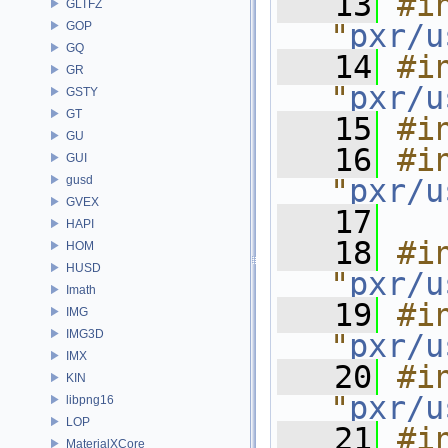
   13
#in
GLTFZ
"
pxr/u
GOP
GQ
   14
#in
GR
"
pxr/u
GSTY
GT
   15
#i
GU
   16
#in
GUI
gusd
"
pxr/u
GVEX
   17
HAPI
   18
#in
HOM
HUSD
"
pxr/u
Imath
   19
#in
IMG
IMG3D
"
pxr/u
IMX
   20
#in
KIN
"
pxr/u
libpng16
LOP
   21
#in
MaterialXCore