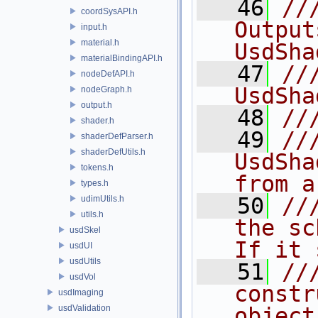
   46
//
coordSysAPI.h
Output
input.h
material.h
UsdSha
materialBindingAPI.h
   47
//
nodeDefAPI.h
UsdSha
nodeGraph.h
output.h
   48
//
shader.h
   49
//
shaderDefParser.h
shaderDefUtils.h
UsdSha
tokens.h
from a
types.h
   50
//
udimUtils.h
utils.h
the sc
usdSkel
If it 
usdUI
usdUtils
   51
//
usdVol
constr
usdImaging
usdValidation
object