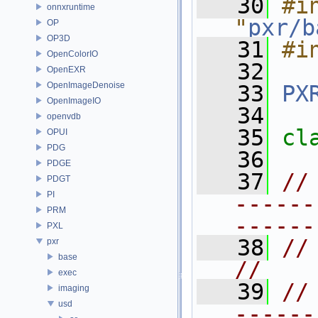
   30
#in
onnxruntime
"
pxr/b
OP
OP3D
   31
#i
OpenColorIO
   32
OpenEXR
OpenImageDenoise
   33
PX
OpenImageIO
   34
openvdb
   35
cl
OPUI
PDG
   36
PDGE
   37
//
PDGT
PI
------
PRM
------
PXL
   38
// CONNECTAB
pxr
base
//
exec
   39
//
imaging
usd
------