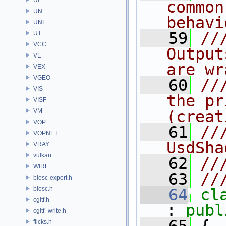
common
UN
behavi
UNI
   59
//
UT
VCC
Output
VE
are wr
VEX
VGEO
   60
//
VIS
the pr
VISF
VM
(creat
VOP
   61
//
VOPNET
UsdSha
VRAY
vulkan
   62
//
WIRE
   63
//
blosc-export.h
blosc.h
   64
cl
cgltf.h
: 
publ
cgltf_write.h
flicks.h