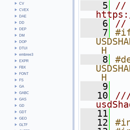
    5
// 
CV
CVEX
https:
DAE
    6
//
DD
DEP
    7
#if
DM
USDSHA
DOP
_H
DTUI
embree3
    8
#de
EXPR
USDSHA
FBX
FONT
_H
FS
    9
GA
   10
//
GABC
GAS
usdSha
GD
   11
GDT
GEO
   12
#i
GLTF