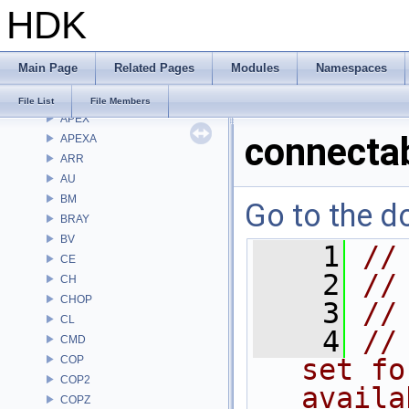
HDK
Namespaces
Classes
Files
Main Page
Related Pages
Modules
Namespaces
File List
Alembic
File List
File Members
APEX
connecta
APEXA
ARR
AU
BM
Go to the do
BRAY
BV
    1
//
CE
    2
//
CH
CHOP
    3
//
CL
    4
//
CMD
COP
set fo
COP2
availa
COPZ