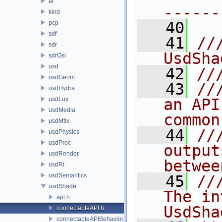
ar
------
kind
   40
pcp
sdf
   41
//
sdr
UsdSha
sdrOsl
usd
   42
//
usdGeom
   43
//
usdHydra
usdLux
an API
usdMedia
common
usdMtlx
   44
//
usdPhysics
usdProc
output
usdRender
betwee
usdRi
usdSemantics
   45
//
usdShade
The in
api.h
UsdSha
connectableAPI.h
connectableAPIBehavior.h