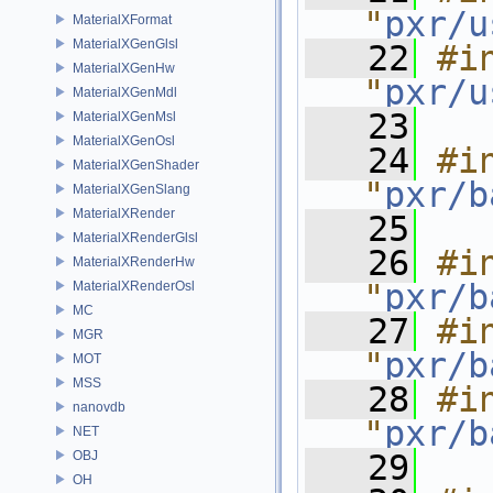
"
pxr/u
MaterialXFormat
MaterialXGenGlsl
   22
#in
MaterialXGenHw
"
pxr/u
MaterialXGenMdl
   23
MaterialXGenMsl
MaterialXGenOsl
   24
#in
MaterialXGenShader
"
pxr/b
MaterialXGenSlang
MaterialXRender
   25
MaterialXRenderGlsl
   26
#in
MaterialXRenderHw
"
pxr/b
MaterialXRenderOsl
MC
   27
#in
MGR
"
pxr/b
MOT
MSS
   28
#in
nanovdb
"
pxr/b
NET
OBJ
   29
OH