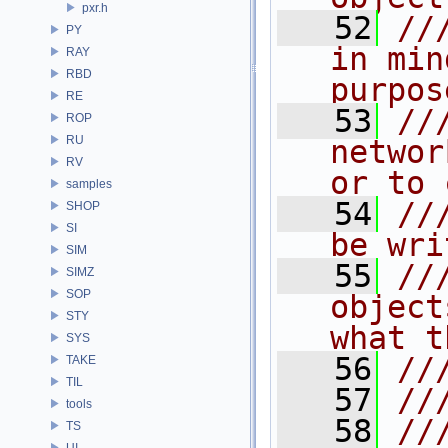
pxr.h
   52
//
PY
in min
RAY
RBD
purpos
RE
   53
//
ROP
RU
networ
RV
or to 
samples
   54
//
SHOP
SI
be wri
SIM
   55
//
SIMZ
SOP
object
STY
what t
SYS
   56
//
TAKE
TIL
   57
//
tools
   58
//
TS
UI