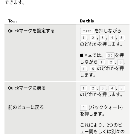
できます。
To...
Do this
Quickマークを設定する
を押しながら
⌃ Ctrl
,
,
,
,
1
2
3
4
5
のどれかを押します。
Macでは、
を押
⌘
しながら
,
,
,
1
2
3
,
のどれかを押
4
5
します。
Quickマークに戻る
,
,
,
,
1
2
3
4
5
のどれかを押します。
前のビューに戻る
(バッククォート)
`
を押します。
これにより、2つのビ
ュー間もしくは別々の