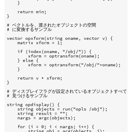
    }

    return min;

}

# ベクトルを、渡されたオブジェクトの空間

# に変換するサンプル

vector opxform(string oname, vector v) {

    matrix xform = 1;

    if (index(oname, "/obj/")) {

        xform = optransform(oname);

    } else {

        xform = optransform("/obj/"+oname);

    }

    return v * xform;

}

# ディスプレイフラグが設定されているオブジェクトすべてを

# 見つけるサンプル

string opdisplay() {

    string objects = run("opls /obj");

    string result = "";

    nargs = argc(objects);

    for (i = 0; i < nargs; i++) {

        string obj = arg(objects, i);
