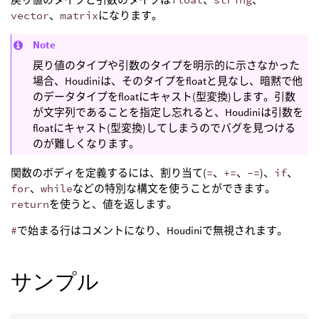
vector
、
matrix
になります。
Note
戻り値のタイプや引数のタイプを明示的に示さなかった
場合、Houdiniは、そのタイプをfloatと見なし、暗黙で他
のデータタイプをfloatにキャスト(型変換)します。引数
が文字列であることを指定し忘れると、Houdiniは引数を
floatにキャスト(型変換)してしまうのでバグを見つける
のが難しくなります。
関数のボディを定義するには、割り当て(
=
、
+=
、
-=
)、
if
、
for
、
while
などの特別な構文を使うことができます。
return
を使うと、値を返します。
#
で始まる行はコメントになり、Houdiniで無視されます。
サンプル