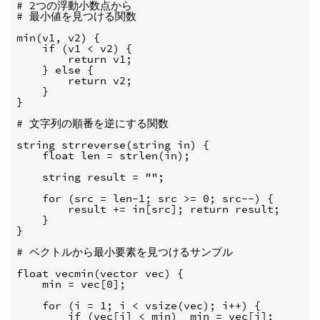
# 2つの浮動小数点から

# 最小値を見つける関数

min(v1, v2) {

    if (v1 < v2) {

        return v1;

    } else {

        return v2;

    }

}

# 文字列の順番を逆にする関数

string strreverse(string in) {

    float len = strlen(in);

    string result = "";

    for (src = len-1; src >= 0; src--) {

        result += in[src]; return result;

    }

}

# ベクトルから最小要素を見つけるサンプル

float vecmin(vector vec) {

    min = vec[0];

    for (i = 1; i < vsize(vec); i++) {

        if (vec[i] < min)  min = vec[i];
