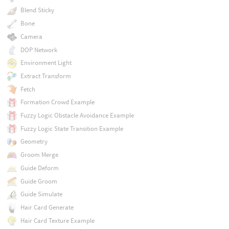
Blend Sticky
Bone
Camera
DOP Network
Environment Light
Extract Transform
Fetch
Formation Crowd Example
Fuzzy Logic Obstacle Avoidance Example
Fuzzy Logic State Transition Example
Geometry
Groom Merge
Guide Deform
Guide Groom
Guide Simulate
Hair Card Generate
Hair Card Texture Example