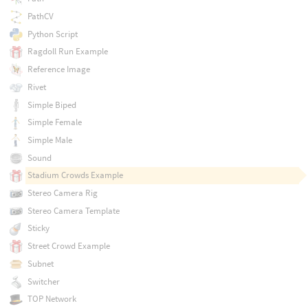
PathCV
Python Script
Ragdoll Run Example
Reference Image
Rivet
Simple Biped
Simple Female
Simple Male
Sound
Stadium Crowds Example
Stereo Camera Rig
Stereo Camera Template
Sticky
Street Crowd Example
Subnet
Switcher
TOP Network