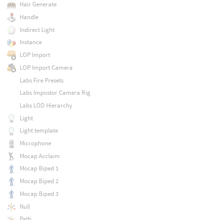
Hair Generate
Handle
Indirect Light
Instance
LOP Import
LOP Import Camera
Labs Fire Presets
Labs Impostor Camera Rig
Labs LOD Hierarchy
Light
Light template
Microphone
Mocap Acclaim
Mocap Biped 1
Mocap Biped 2
Mocap Biped 3
Null
Path