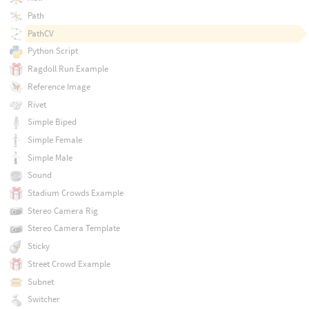
Path
PathCV
Python Script
Ragdoll Run Example
Reference Image
Rivet
Simple Biped
Simple Female
Simple Male
Sound
Stadium Crowds Example
Stereo Camera Rig
Stereo Camera Template
Sticky
Street Crowd Example
Subnet
Switcher