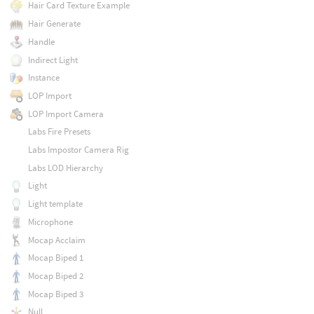
Hair Card Texture Example
Hair Generate
Handle
Indirect Light
Instance
LOP Import
LOP Import Camera
Labs Fire Presets
Labs Impostor Camera Rig
Labs LOD Hierarchy
Light
Light template
Microphone
Mocap Acclaim
Mocap Biped 1
Mocap Biped 2
Mocap Biped 3
Null