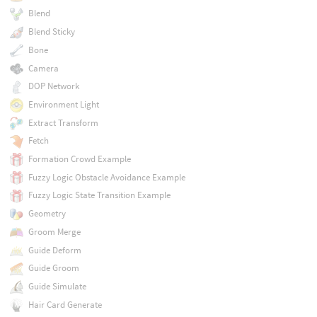
Blend
Blend Sticky
Bone
Camera
DOP Network
Environment Light
Extract Transform
Fetch
Formation Crowd Example
Fuzzy Logic Obstacle Avoidance Example
Fuzzy Logic State Transition Example
Geometry
Groom Merge
Guide Deform
Guide Groom
Guide Simulate
Hair Card Generate