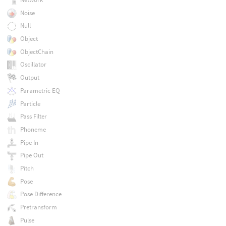
Noise
Null
Object
ObjectChain
Oscillator
Output
Parametric EQ
Particle
Pass Filter
Phoneme
Pipe In
Pipe Out
Pitch
Pose
Pose Difference
Pretransform
Pulse