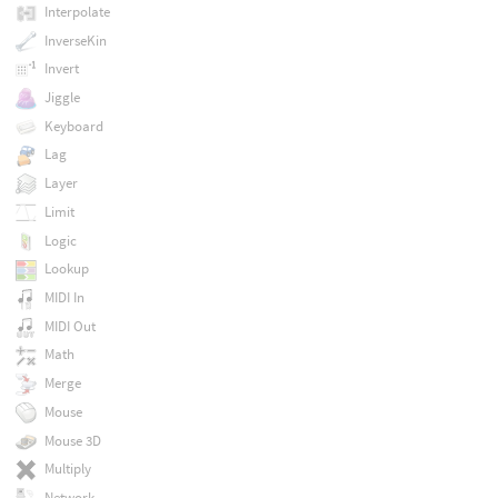
Interpolate
InverseKin
Invert
Jiggle
Keyboard
Lag
Layer
Limit
Logic
Lookup
MIDI In
MIDI Out
Math
Merge
Mouse
Mouse 3D
Multiply
Network