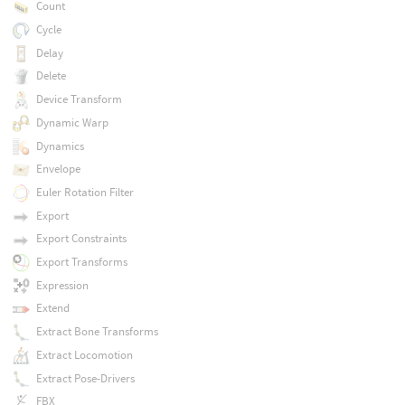
Count
Cycle
Delay
Delete
Device Transform
Dynamic Warp
Dynamics
Envelope
Euler Rotation Filter
Export
Export Constraints
Export Transforms
Expression
Extend
Extract Bone Transforms
Extract Locomotion
Extract Pose-Drivers
FBX