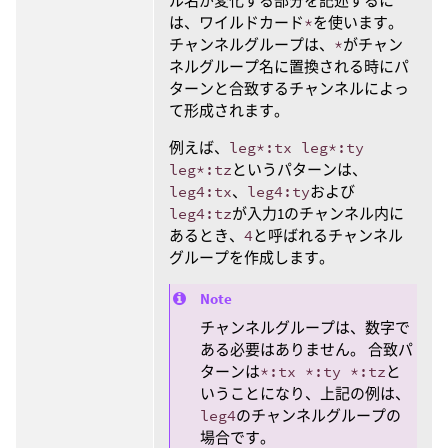
ル名が変化する部分を記述するに
は、ワイルドカード
*
を使います。
チャンネルグループは、
*
がチャン
ネルグループ名に置換される時にパ
ターンと合致するチャンネルによっ
て形成されます。
例えば、
leg*:tx leg*:ty
leg*:tz
というパターンは、
leg4:tx
、
leg4:ty
および
leg4:tz
が入力1のチャンネル内に
あるとき、
4
と呼ばれるチャンネル
グループを作成します。
Note
チャンネルグループは、数字で
ある必要はありません。 合致パ
ターンは
*:tx *:ty *:tz
と
いうことになり、上記の例は、
leg4
のチャンネルグループの
場合です。