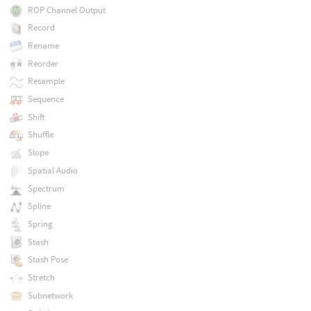
ROP Channel Output
Record
Rename
Reorder
Resample
Sequence
Shift
Shuffle
Slope
Spatial Audio
Spectrum
Spline
Spring
Stash
Stash Pose
Stretch
Subnetwork