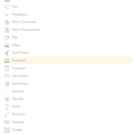
Fan
Feedback
Fetch Channels
Fetch Parameters
File
Filter
Foot Plant
Foreach
Function
Gamepad
Geometry
Gesture
Handle
Hold
IKSolver
Identity
Image