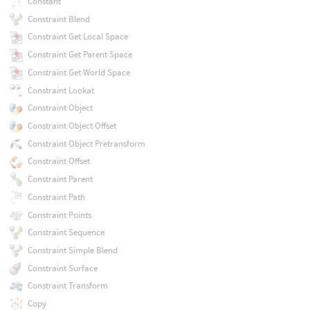
Constant
Constraint Blend
Constraint Get Local Space
Constraint Get Parent Space
Constraint Get World Space
Constraint Lookat
Constraint Object
Constraint Object Offset
Constraint Object Pretransform
Constraint Offset
Constraint Parent
Constraint Path
Constraint Points
Constraint Sequence
Constraint Simple Blend
Constraint Surface
Constraint Transform
Copy