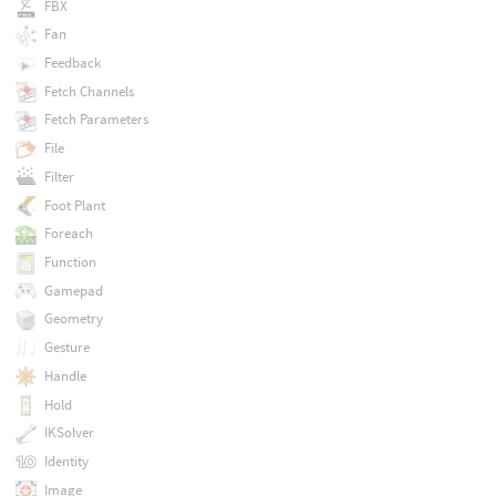
FBX
Fan
Feedback
Fetch Channels
Fetch Parameters
File
Filter
Foot Plant
Foreach
Function
Gamepad
Geometry
Gesture
Handle
Hold
IKSolver
Identity
Image