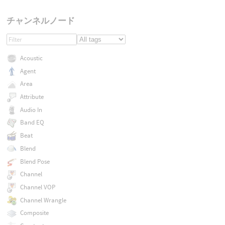
チャンネルノード
Acoustic
Agent
Area
Attribute
Audio In
Band EQ
Beat
Blend
Blend Pose
Channel
Channel VOP
Channel Wrangle
Composite