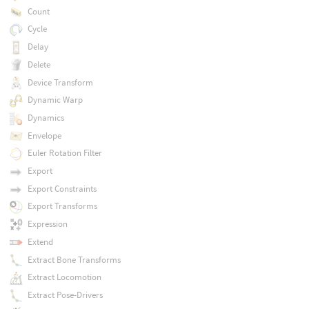
Count
Cycle
Delay
Delete
Device Transform
Dynamic Warp
Dynamics
Envelope
Euler Rotation Filter
Export
Export Constraints
Export Transforms
Expression
Extend
Extract Bone Transforms
Extract Locomotion
Extract Pose-Drivers