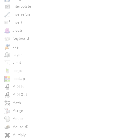
Interpolate
InverseKin
Invert
Jiggle
Keyboard
Lag
Layer
Limit
Logic
Lookup
MIDI In
MIDI Out
Math
Merge
Mouse
Mouse 3D
Multiply