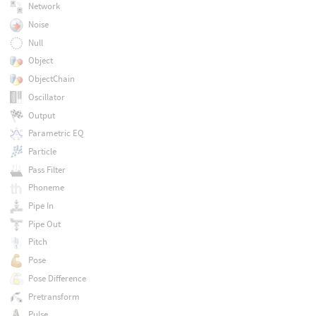
Network
Noise
Null
Object
ObjectChain
Oscillator
Output
Parametric EQ
Particle
Pass Filter
Phoneme
Pipe In
Pipe Out
Pitch
Pose
Pose Difference
Pretransform
Pulse