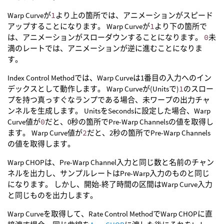
Warp Curveが
1
より上の箇所では、アニメーションがスピード
アップすることになります。 Warp Curveが
1
より下の箇所で
は、アニメーションがスローダウンすることになります。
0
未
満のレートでは、アニメーションが逆に進むことになりま
す。
Index Control Methodでは、Warp Curveは1番目の入力へのイン
デックスとして動作します。 Warp Curveが(Unitsで)
1
のスロー
プを持つ真っすぐなランプである場合、未ワープの出力チャ
ンネルを生成します。 UnitsをSecondsに設定した場合、Warp
Curve値が
0
だと、0秒の箇所でPre-Warp Channelsの値を取得し
ます。 Warp Curve値が
2
だと、2秒の箇所でPre-Warp Channels
の値を取得します。
Warp CHOPは、Pre-Warp Channel入力と同じ数と名前のチャン
ネルを出力し、サンプルレートはPre-Warp入力のものと同じ
になります。 しかし、開始-終了時間の区間はWarp Curve入力
と同じものを出力します。
Warp Curveを取得して、Rate Control MethodでWarp CHOPに直