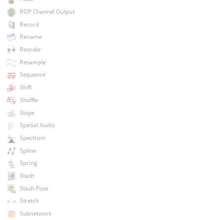
ROP Channel Output
Record
Rename
Reorder
Resample
Sequence
Shift
Shuffle
Slope
Spatial Audio
Spectrum
Spline
Spring
Stash
Stash Pose
Stretch
Subnetwork