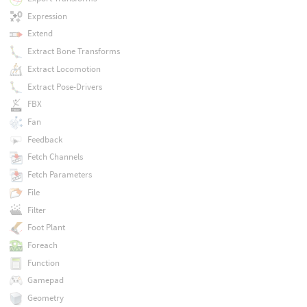
Expression
Extend
Extract Bone Transforms
Extract Locomotion
Extract Pose-Drivers
FBX
Fan
Feedback
Fetch Channels
Fetch Parameters
File
Filter
Foot Plant
Foreach
Function
Gamepad
Geometry