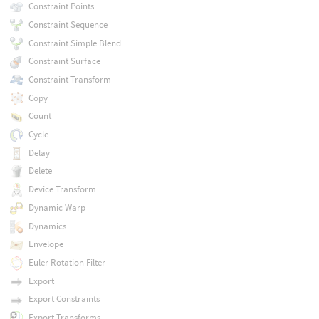
Constraint Points
Constraint Sequence
Constraint Simple Blend
Constraint Surface
Constraint Transform
Copy
Count
Cycle
Delay
Delete
Device Transform
Dynamic Warp
Dynamics
Envelope
Euler Rotation Filter
Export
Export Constraints
Export Transforms