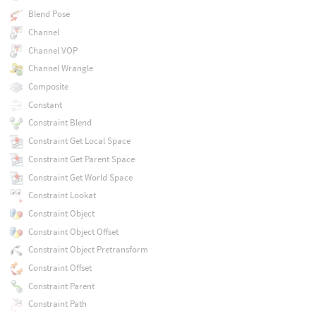
Blend Pose
Channel
Channel VOP
Channel Wrangle
Composite
Constant
Constraint Blend
Constraint Get Local Space
Constraint Get Parent Space
Constraint Get World Space
Constraint Lookat
Constraint Object
Constraint Object Offset
Constraint Object Pretransform
Constraint Offset
Constraint Parent
Constraint Path