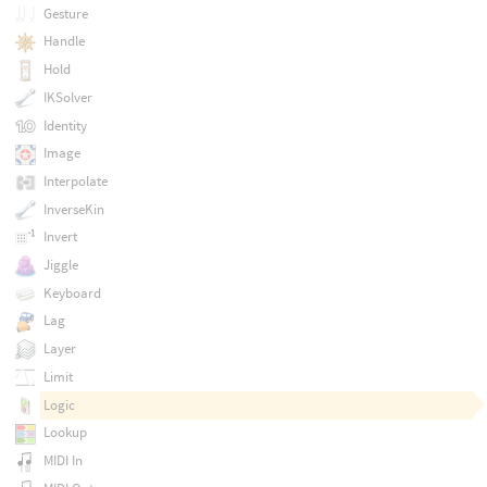
Gesture
Handle
Hold
IKSolver
Identity
Image
Interpolate
InverseKin
Invert
Jiggle
Keyboard
Lag
Layer
Limit
Logic
Lookup
MIDI In