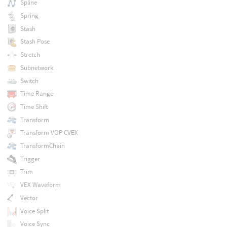
Spline
Spring
Stash
Stash Pose
Stretch
Subnetwork
Switch
Time Range
Time Shift
Transform
Transform VOP CVEX
TransformChain
Trigger
Trim
VEX Waveform
Vector
Voice Split
Voice Sync