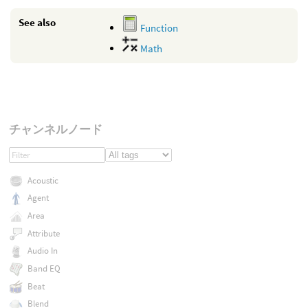
See also
Function
Math
チャンネルノード
Acoustic
Agent
Area
Attribute
Audio In
Band EQ
Beat
Blend