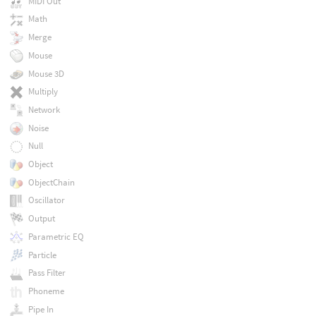
MIDI Out
Math
Merge
Mouse
Mouse 3D
Multiply
Network
Noise
Null
Object
ObjectChain
Oscillator
Output
Parametric EQ
Particle
Pass Filter
Phoneme
Pipe In