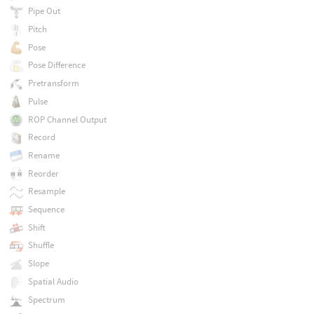
Pipe Out
Pitch
Pose
Pose Difference
Pretransform
Pulse
ROP Channel Output
Record
Rename
Reorder
Resample
Sequence
Shift
Shuffle
Slope
Spatial Audio
Spectrum