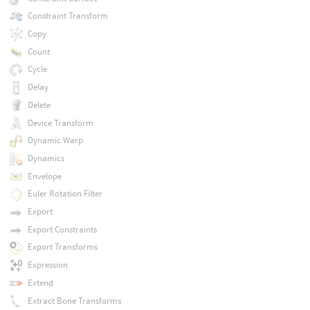
Constraint Transform
Copy
Count
Cycle
Delay
Delete
Device Transform
Dynamic Warp
Dynamics
Envelope
Euler Rotation Filter
Export
Export Constraints
Export Transforms
Expression
Extend
Extract Bone Transforms