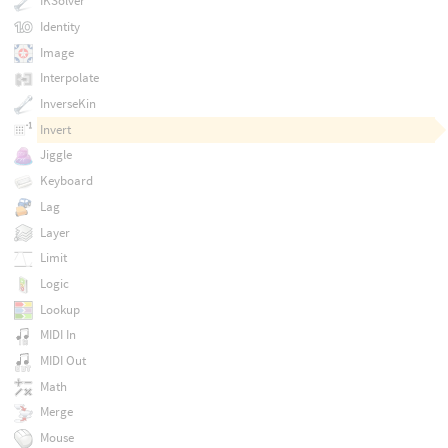
IKSolver
Identity
Image
Interpolate
InverseKin
Invert
Jiggle
Keyboard
Lag
Layer
Limit
Logic
Lookup
MIDI In
MIDI Out
Math
Merge
Mouse