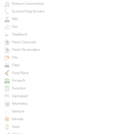
Extract Locomotion
Extract Pose-Drivers
FBX
Fan
Feedback
Fetch Channels
Fetch Parameters
File
Filter
Foot Plant
Foreach
Function
Gamepad
Geometry
Gesture
Handle
Hold