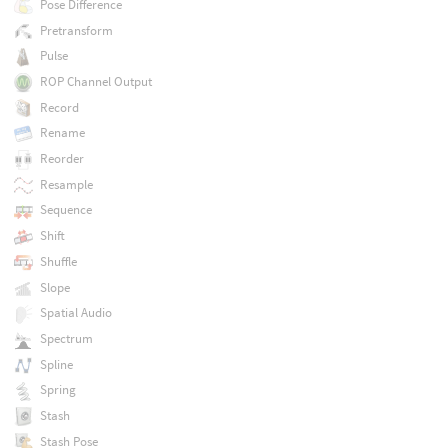
Pose Difference
Pretransform
Pulse
ROP Channel Output
Record
Rename
Reorder
Resample
Sequence
Shift
Shuffle
Slope
Spatial Audio
Spectrum
Spline
Spring
Stash
Stash Pose