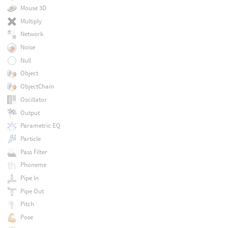
Mouse 3D
Multiply
Network
Noise
Null
Object
ObjectChain
Oscillator
Output
Parametric EQ
Particle
Pass Filter
Phoneme
Pipe In
Pipe Out
Pitch
Pose