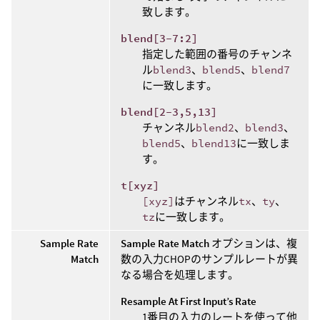
致します。
blend[3-7:2]
指定した範囲の番号のチャンネ
ル
blend3
、
blend5
、
blend7
に一致します。
blend[2-3,5,13]
チャンネル
blend2
、
blend3
、
blend5
、
blend13
に一致しま
す。
t[xyz]
[xyz]
はチャンネル
tx
、
ty
、
tz
に一致します。
Sample Rate
Sample Rate Match
オプションは、複
Match
数の入力CHOPのサンプルレートが異
なる場合を処理します。
Resample At First Input’s Rate
1番目の入力のレートを使って他