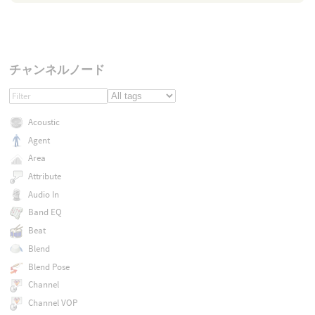
チャンネルノード
Acoustic
Agent
Area
Attribute
Audio In
Band EQ
Beat
Blend
Blend Pose
Channel
Channel VOP