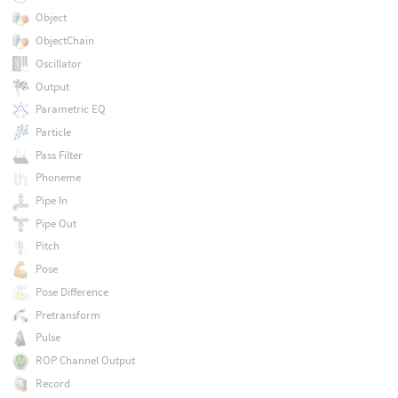
Object
ObjectChain
Oscillator
Output
Parametric EQ
Particle
Pass Filter
Phoneme
Pipe In
Pipe Out
Pitch
Pose
Pose Difference
Pretransform
Pulse
ROP Channel Output
Record