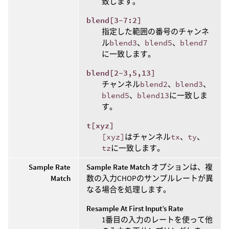
致します。
blend[3-7:2]
指定した範囲の番号のチャンネ
ル
blend3
、
blend5
、
blend7
に一致します。
blend[2-3,5,13]
チャンネル
blend2
、
blend3
、
blend5
、
blend13
に一致しま
す。
t[xyz]
[xyz]
はチャンネル
tx
、
ty
、
tz
に一致します。
Sample Rate
Sample Rate Match
オプションは、複
Match
数の入力CHOPのサンプルレートが異
なる場合を処理します。
Resample At First Input’s Rate
1番目の入力のレートを使って他