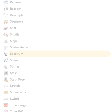
Rename
Reorder
Resample
Sequence
Shift
Shuffle
Slope
Spatial Audio
Spectrum
Spline
Spring
Stash
Stash Pose
Stretch
Subnetwork
Switch
Time Range
Time Shift