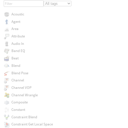
Acoustic
Agent
Area
Attribute
Audio In
Band EQ
Beat
Blend
Blend Pose
Channel
Channel VOP
Channel Wrangle
Composite
Constant
Constraint Blend
Constraint Get Local Space