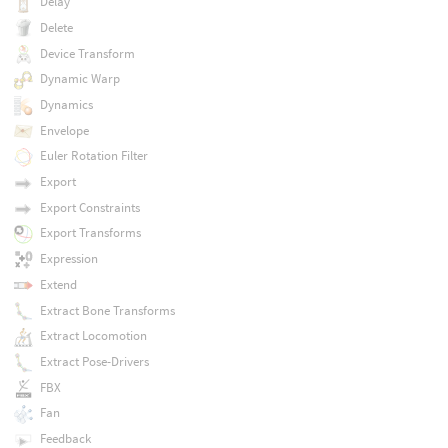
Delay
Delete
Device Transform
Dynamic Warp
Dynamics
Envelope
Euler Rotation Filter
Export
Export Constraints
Export Transforms
Expression
Extend
Extract Bone Transforms
Extract Locomotion
Extract Pose-Drivers
FBX
Fan
Feedback