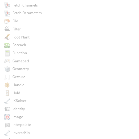
Fetch Channels
Fetch Parameters
File
Filter
Foot Plant
Foreach
Function
Gamepad
Geometry
Gesture
Handle
Hold
IKSolver
Identity
Image
Interpolate
InverseKin