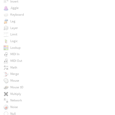
Invert
Jiggle
Keyboard
Lag
Layer
Limit
Logic
Lookup
MIDI In
MIDI Out
Math
Merge
Mouse
Mouse 3D
Multiply
Network
Noise
Null