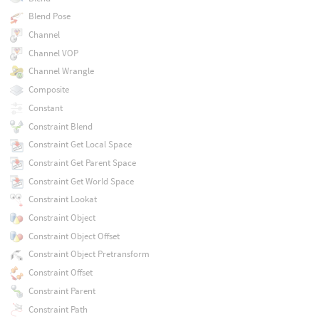
Blend Pose
Channel
Channel VOP
Channel Wrangle
Composite
Constant
Constraint Blend
Constraint Get Local Space
Constraint Get Parent Space
Constraint Get World Space
Constraint Lookat
Constraint Object
Constraint Object Offset
Constraint Object Pretransform
Constraint Offset
Constraint Parent
Constraint Path