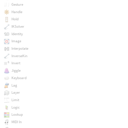
Gesture
Handle
Hold
IKSolver
Identity
Image
Interpolate
InverseKin
Invert
Jiggle
Keyboard
Lag
Layer
Limit
Logic
Lookup
MIDI In