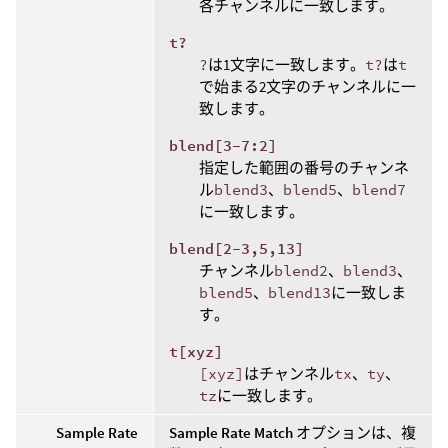
各チャンネルに一致します。
t?
?
は1文字に一致します。
t?
は
t
で始まる2文字のチャンネルに一
致します。
blend[3-7:2]
指定した範囲の番号のチャンネ
ル
blend3
、
blend5
、
blend7
に一致します。
blend[2-3,5,13]
チャンネル
blend2
、
blend3
、
blend5
、
blend13
に一致しま
す。
t[xyz]
[xyz]
はチャンネル
tx
、
ty
、
tz
に一致します。
Sample Rate
Sample Rate Match
オプションは、複