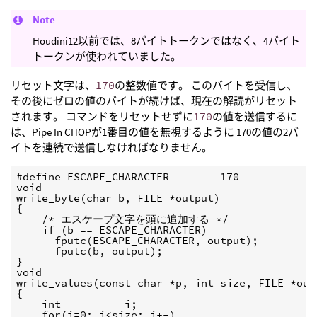
Note
Houdini12以前では、8バイトトークンではなく、4バイト
トークンが使われていました。
リセット文字は、
170
の整数値です。 このバイトを受信し、
その後にゼロの値のバイトが続けば、現在の解読がリセット
されます。 コマンドをリセットせずに
170
の値を送信するに
は、Pipe In CHOPが1番目の値を無視するように 170の値の2バ
イトを連続で送信しなければなりません。
#define ESCAPE_CHARACTER        170

void

write_byte(char b, FILE *output)

{

    /* エスケープ文字を頭に追加する */

    if (b == ESCAPE_CHARACTER)

      fputc(ESCAPE_CHARACTER, output); 

      fputc(b, output);

}

void

write_values(const char *p, int size, FILE *outp
{

    int          i;

    for(i=0; i<size; i++)
