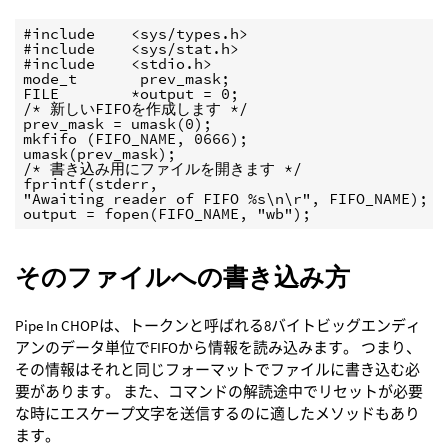
#include    <sys/types.h>

#include    <sys/stat.h>

#include    <stdio.h>

mode_t       prev_mask;

FILE        *output = 0;

/* 新しいFIFOを作成します */

prev_mask = umask(0);

mkfifo (FIFO_NAME, 0666);

umask(prev_mask);

/* 書き込み用にファイルを開きます */

fprintf(stderr,

"Awaiting reader of FIFO %s\n\r", FIFO_NAME);

output = fopen(FIFO_NAME, "wb");
そのファイルへの書き込み方
Pipe In CHOPは、トークンと呼ばれる8バイトビッグエンディ
アンのデータ単位でFIFOから情報を読み込みます。 つまり、
その情報はそれと同じフォーマットでファイルに書き込む必
要があります。 また、コマンドの解読途中でリセットが必要
な時にエスケープ文字を送信するのに適したメソッドもあり
ます。