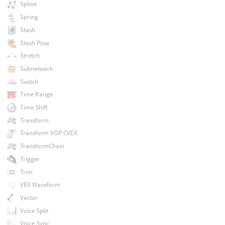
Spline
Spring
Stash
Stash Pose
Stretch
Subnetwork
Switch
Time Range
Time Shift
Transform
Transform VOP CVEX
TransformChain
Trigger
Trim
VEX Waveform
Vector
Voice Split
Voice Sync