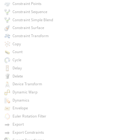
Constraint Points
Constraint Sequence
Constraint Simple Blend
Constraint Surface
Constraint Transform
Copy
Count
Cycle
Delay
Delete
Device Transform
Dynamic Warp
Dynamics
Envelope
Euler Rotation Filter
Export
Export Constraints