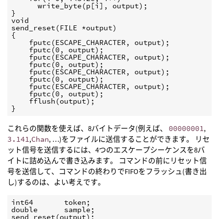
      write_byte(p[i], output);

}

void

send_reset(FILE *output)

{

    fputc(ESCAPE_CHARACTER, output);

    fputc(0, output);

    fputc(ESCAPE_CHARACTER, output);

    fputc(0, output);

    fputc(ESCAPE_CHARACTER, output);

    fputc(0, output);

    fputc(ESCAPE_CHARACTER, output);

    fputc(0, output);

    fflush(output);

}
これらの関数を使えば、8バイトデータ(例えば、
00000001
,
3.141
,
Chan
, …)をファイルに送信することができます。 リセ
ット信号を送信するには、4つのエスケープシーケンスを8バ
イトに詰め込んで書き込みます。 コマンドの前にリセット信
号を送信して、コマンドの終わりでFIFOをフラッシュ(書き出
し)するのは、よい考えです。
int64       token;

double      sample;

send_reset(output); 
