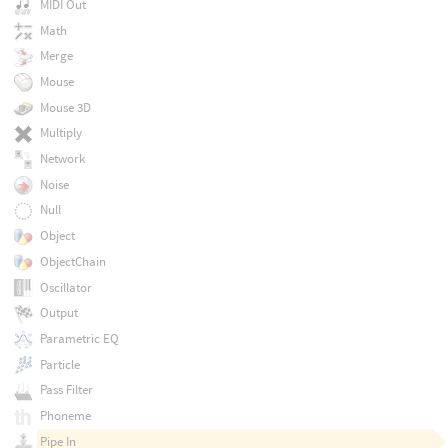
MIDI Out
Math
Merge
Mouse
Mouse 3D
Multiply
Network
Noise
Null
Object
ObjectChain
Oscillator
Output
Parametric EQ
Particle
Pass Filter
Phoneme
Pipe In