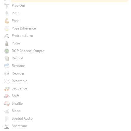
Pipe Out
Pitch
Pose
Pose Difference
Pretransform
Pulse
ROP Channel Output
Record
Rename
Reorder
Resample
Sequence
Shift
Shuffle
Slope
Spatial Audio
Spectrum