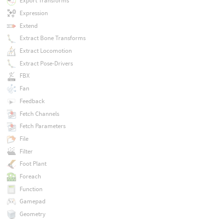
Export Transforms
Expression
Extend
Extract Bone Transforms
Extract Locomotion
Extract Pose-Drivers
FBX
Fan
Feedback
Fetch Channels
Fetch Parameters
File
Filter
Foot Plant
Foreach
Function
Gamepad
Geometry