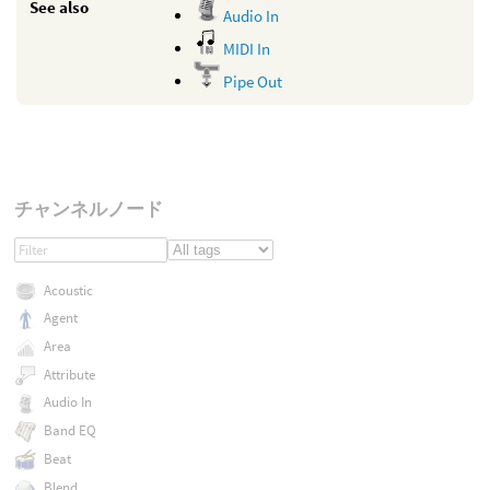
See also
Audio In
MIDI In
Pipe Out
チャンネルノード
Acoustic
Agent
Area
Attribute
Audio In
Band EQ
Beat
Blend