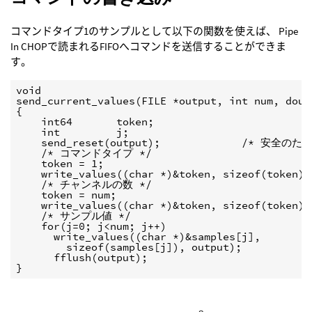
コマンドタイプ1のサンプルとして以下の関数を使えば、 Pipe
In CHOPで読まれるFIFOへコマンドを送信することができま
す。
void

send_current_values(FILE *output, int num, doubl
{

    int64       token;

    int         j;

    send_reset(output);             /* 安全のため 
    /* コマンドタイプ */

    token = 1;

    write_values((char *)&token, sizeof(token), 
    /* チャンネルの数 */

    token = num;

    write_values((char *)&token, sizeof(token), 
    /* サンプル値 */

    for(j=0; j<num; j++)

      write_values((char *)&samples[j],

        sizeof(samples[j]), output);

      fflush(output);

}