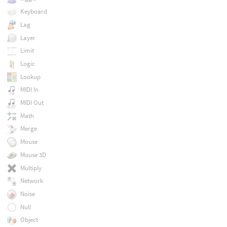
Keyboard
Lag
Layer
Limit
Logic
Lookup
MIDI In
MIDI Out
Math
Merge
Mouse
Mouse 3D
Multiply
Network
Noise
Null
Object