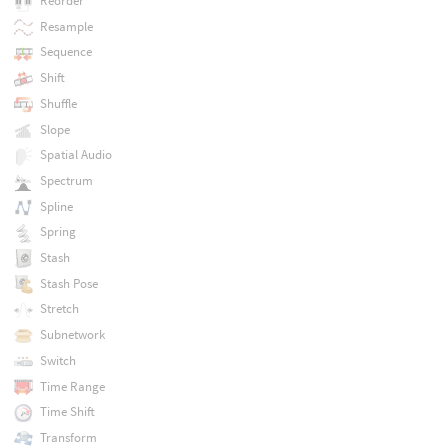
Reorder
Resample
Sequence
Shift
Shuffle
Slope
Spatial Audio
Spectrum
Spline
Spring
Stash
Stash Pose
Stretch
Subnetwork
Switch
Time Range
Time Shift
Transform