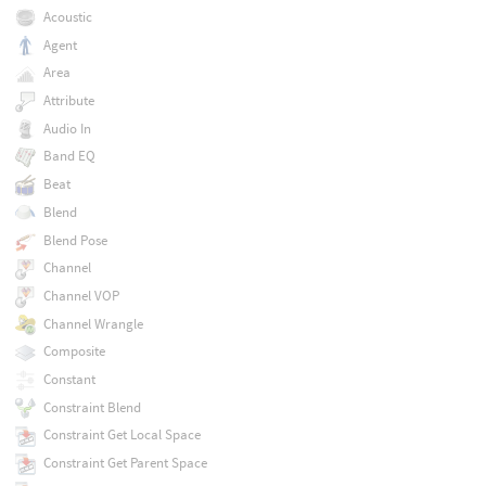
Acoustic
Agent
Area
Attribute
Audio In
Band EQ
Beat
Blend
Blend Pose
Channel
Channel VOP
Channel Wrangle
Composite
Constant
Constraint Blend
Constraint Get Local Space
Constraint Get Parent Space