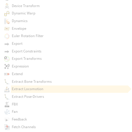
Device Transform
Dynamic Warp
Dynamics
Envelope
Euler Rotation Filter
Export
Export Constraints
Export Transforms
Expression
Extend
Extract Bone Transforms
Extract Locomotion
Extract Pose-Drivers
FBX
Fan
Feedback
Fetch Channels