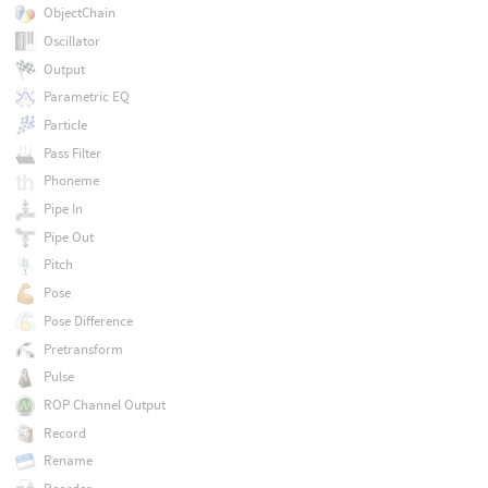
ObjectChain
Oscillator
Output
Parametric EQ
Particle
Pass Filter
Phoneme
Pipe In
Pipe Out
Pitch
Pose
Pose Difference
Pretransform
Pulse
ROP Channel Output
Record
Rename