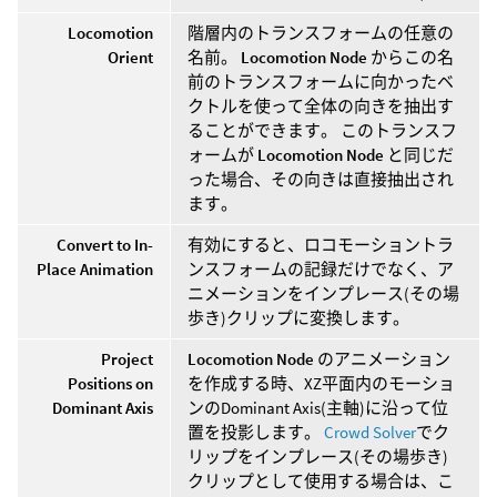
Locomotion
階層内のトランスフォームの任意の
Orient
名前。
Locomotion Node
からこの名
前のトランスフォームに向かったベ
クトルを使って全体の向きを抽出す
ることができます。 このトランスフ
ォームが
Locomotion Node
と同じだ
った場合、その向きは直接抽出され
ます。
Convert to In-
有効にすると、ロコモーショントラ
Place Animation
ンスフォームの記録だけでなく、ア
ニメーションをインプレース(その場
歩き)クリップに変換します。
Project
Locomotion Node
のアニメーション
Positions on
を作成する時、XZ平面内のモーショ
Dominant Axis
ンのDominant Axis(主軸)に沿って位
置を投影します。
Crowd Solver
でク
リップをインプレース(その場歩き)
クリップとして使用する場合は、こ