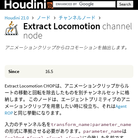
Houdini 21.0
ノード
チャンネルノード
Extract Locomotion
channel
node
アニメーションクリップからロコモーションを抽出します。
Since
16.5
Extract Locomotion CHOPは、アニメーションクリップからル
ートの移動と回転を除去したものを別チャンネルセットに格
納します。 このノードは、エージェントプリミティブのアニ
メーションクリップを用意したい時に役立ち、それは
Agent
ROP
と同じ挙動になります。
入力のチャンネル名を
transform_name:parameter_name
の形式に準拠させる必要があります。
parameter_name
は
[xr]Ord t[xyz] r[xyz] s[xyz]
に合致した名前です。