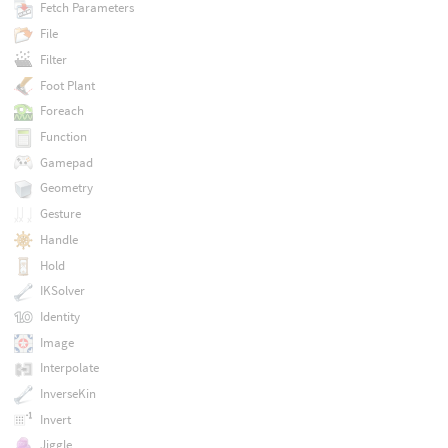
Fetch Parameters
File
Filter
Foot Plant
Foreach
Function
Gamepad
Geometry
Gesture
Handle
Hold
IKSolver
Identity
Image
Interpolate
InverseKin
Invert
Jiggle