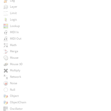
Lag
Layer
Limit
Logic
Lookup
MIDI In
MIDI Out
Math
Merge
Mouse
Mouse 3D
Multiply
Network
Noise
Null
Object
ObjectChain
Oscillator