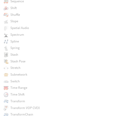
Sequence
Shift
Shuffle
Slope
Spatial Audio
Spectrum
Spline
Spring
Stash
Stash Pose
Stretch
Subnetwork
Switch
Time Range
Time Shift
Transform
Transform VOP CVEX
TransformChain