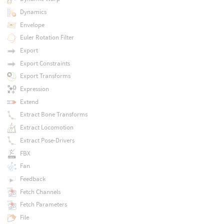
Dynamics
Envelope
Euler Rotation Filter
Export
Export Constraints
Export Transforms
Expression
Extend
Extract Bone Transforms
Extract Locomotion
Extract Pose-Drivers
FBX
Fan
Feedback
Fetch Channels
Fetch Parameters
File