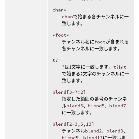
chan*
chan
で始まる各チャンネルに一
致します。
*foot*
チャンネル名に
foot
が含まれる
各チャンネルに一致します。
t?
?
は1文字に一致します。
t?
は
t
で始まる2文字のチャンネルに一
致します。
blend[3-7:2]
指定した範囲の番号のチャンネ
ル
blend3
、
blend5
、
blend7
に一致します。
blend[2-3,5,13]
チャンネル
blend2
、
blend3
、
blend5
、
blend13
に一致しま