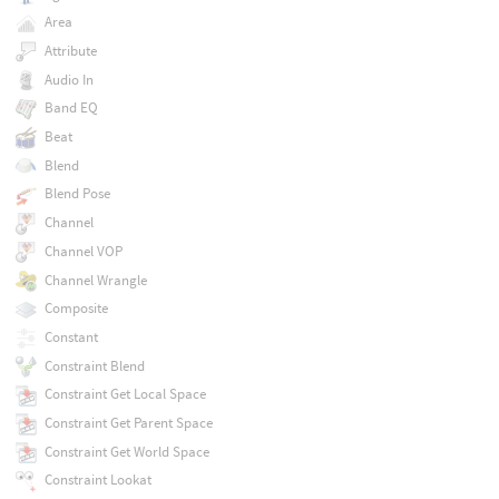
Area
Attribute
Audio In
Band EQ
Beat
Blend
Blend Pose
Channel
Channel VOP
Channel Wrangle
Composite
Constant
Constraint Blend
Constraint Get Local Space
Constraint Get Parent Space
Constraint Get World Space
Constraint Lookat