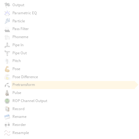
Output
Parametric EQ
Particle
Pass Filter
Phoneme
Pipe In
Pipe Out
Pitch
Pose
Pose Difference
Pretransform
Pulse
ROP Channel Output
Record
Rename
Reorder
Resample