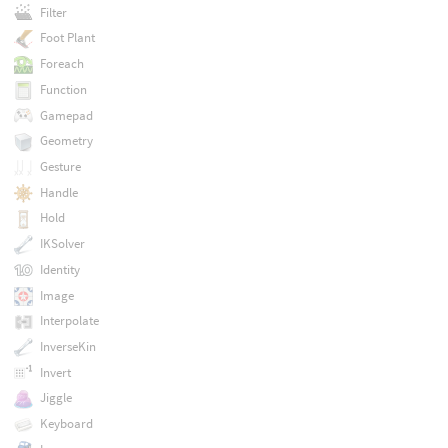
Filter
Foot Plant
Foreach
Function
Gamepad
Geometry
Gesture
Handle
Hold
IKSolver
Identity
Image
Interpolate
InverseKin
Invert
Jiggle
Keyboard