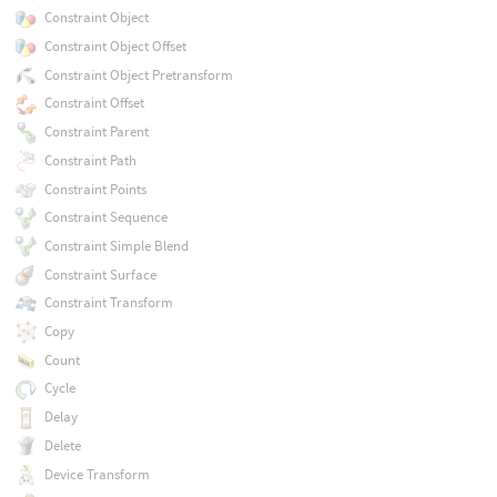
Constraint Object
Constraint Object Offset
Constraint Object Pretransform
Constraint Offset
Constraint Parent
Constraint Path
Constraint Points
Constraint Sequence
Constraint Simple Blend
Constraint Surface
Constraint Transform
Copy
Count
Cycle
Delay
Delete
Device Transform