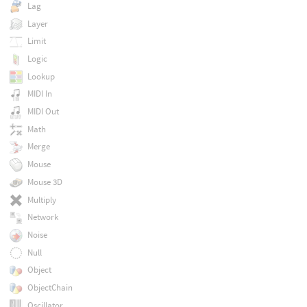
Lag
Layer
Limit
Logic
Lookup
MIDI In
MIDI Out
Math
Merge
Mouse
Mouse 3D
Multiply
Network
Noise
Null
Object
ObjectChain
Oscillator