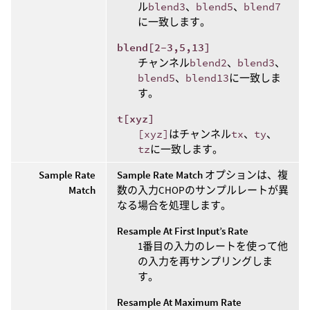
ル
blend3
、
blend5
、
blend7
に一致します。
blend[2-3,5,13]
チャンネル
blend2
、
blend3
、
blend5
、
blend13
に一致しま
す。
t[xyz]
[xyz]
はチャンネル
tx
、
ty
、
tz
に一致します。
Sample Rate
Sample Rate Match
オプションは、複
Match
数の入力CHOPのサンプルレートが異
なる場合を処理します。
Resample At First Input’s Rate
1番目の入力のレートを使って他
の入力を再サンプリングしま
す。
Resample At Maximum Rate