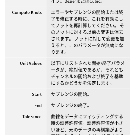
イプ。BezierまたはCubic。
Compute Knots
エラーやサブレンジの開始または終
了を修正する時に、これを有効にし
てノットを再計算してください。 そ
のノットに対する以前の変更は消去
されます。 ノットに対して変更を加
えると、このパラメータが無効にな
ります。
Unit Values
以下にリストされた開始/終了パラメ
ータが、絶対値であるか、それとも
チャンネルの開始および終了を基準
にするかどうかを決定します。
Start
サブレンジの開始。
End
サブレンジの終了。
Tolerance
曲線をデータにフィッティングする
時の誤差許容値。誤差許容値が小さ
いほど、元のデータの再構築がより