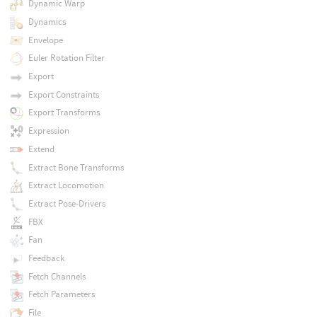
Dynamic Warp
Dynamics
Envelope
Euler Rotation Filter
Export
Export Constraints
Export Transforms
Expression
Extend
Extract Bone Transforms
Extract Locomotion
Extract Pose-Drivers
FBX
Fan
Feedback
Fetch Channels
Fetch Parameters
File