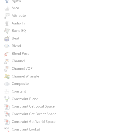
Agent
Area
Attribute
Audio In
Band EQ
Beat
Blend
Blend Pose
Channel
Channel VOP
Channel Wrangle
Composite
Constant
Constraint Blend
Constraint Get Local Space
Constraint Get Parent Space
Constraint Get World Space
Constraint Lookat