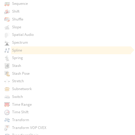
Sequence
Shift
Shuffle
Slope
Spatial Audio
Spectrum
Spline
Spring
Stash
Stash Pose
Stretch
Subnetwork
Switch
Time Range
Time Shift
Transform
Transform VOP CVEX