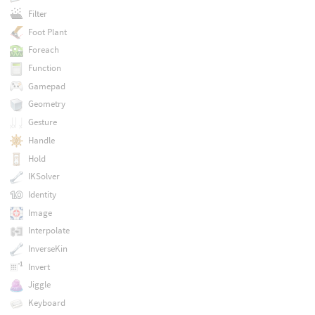
Filter
Foot Plant
Foreach
Function
Gamepad
Geometry
Gesture
Handle
Hold
IKSolver
Identity
Image
Interpolate
InverseKin
Invert
Jiggle
Keyboard