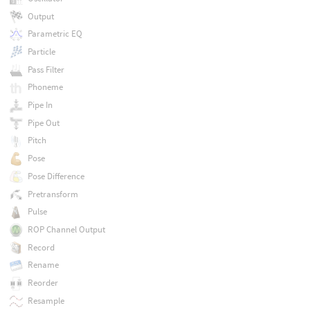
Output
Parametric EQ
Particle
Pass Filter
Phoneme
Pipe In
Pipe Out
Pitch
Pose
Pose Difference
Pretransform
Pulse
ROP Channel Output
Record
Rename
Reorder
Resample