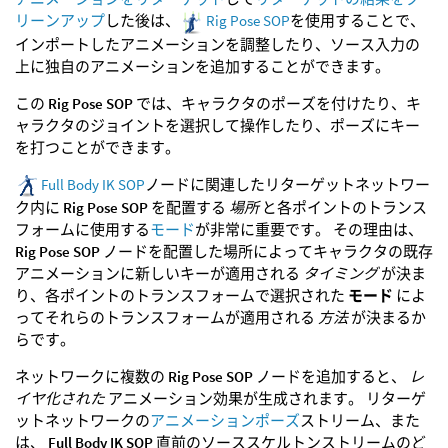
リーンアップ
した後は、
Rig Pose SOP
を使用することで、
インポートしたアニメーションを調整したり、ソース入力の
上に独自のアニメーションを追加することができます。
この
Rig Pose SOP
では、キャラクタのポーズを付けたり、キ
ャラクタのジョイントを選択して操作したり、ポーズにキー
を打つことができます。
Full Body IK SOP
ノードに関連したリターゲットネットワー
ク内に
Rig Pose SOP
を配置する
場所
と各ポイントのトランス
フォームに使用する
モード
が非常に重要です。 その理由は、
Rig Pose SOP
ノードを配置した場所によってキャラクタの既存
アニメーションに新しいキーが適用される
タイミング
が決ま
り、各ポイントのトランスフォームで選択された
モード
によ
ってそれらのトランスフォームが適用される
方法
が決まるか
らです。
ネットワークに複数の
Rig Pose SOP
ノードを追加すると、
レ
イヤ化された
アニメーション効果が生成されます。 リターゲ
ットネットワークの
アニメーションポーズ
ストリーム、また
は、
Full Body IK SOP
直前のソーススケルトンストリームのど