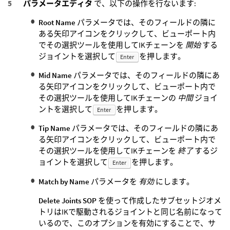
パラメータエディタ
で、以下の操作を行ないます:
Root Name
パラメータでは、そのフィールドの隣に
ある矢印アイコンをクリックして、ビューポート内
でその選択ツールを使用してIKチェーンを
開始
する
ジョイントを選択して
を押します。
Enter
Mid Name
パラメータでは、そのフィールドの隣にあ
る矢印アイコンをクリックして、ビューポート内で
その選択ツールを使用してIKチェーンの
中間
ジョイ
ントを選択して
を押します。
Enter
Tip Name
パラメータでは、そのフィールドの隣にあ
る矢印アイコンをクリックして、ビューポート内で
その選択ツールを使用してIKチェーンを
終了
するジ
ョイントを選択して
を押します。
Enter
Match by Name
パラメータを
有効
にします。
Delete Joints SOP
を使って作成したサブセットジオメ
トリはIKで駆動されるジョイントと同じ名前になって
いるので、このオプションを有効にすることで、サ