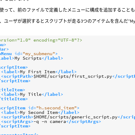
使って、前のファイルで定義したメニューに構成を追加すること
、ユーザが選択するとスクリプトが走る3つのアイテムを含んだ“My S
ersion="1.0" encoding="UTF-8"?>
nu>
Bar>
bMenu
id=
"my_submenu"
>
label>
My Scripts
</label>
scriptItem>
<label>
My First Item
</label>
<scriptPath>
$HOME/scripts/first_script.py
</script
/scriptItem>
titleItem>
<label>
My Title
</label>
/titleItem>
scriptItem
id=
"h.second_item"
>
<label>
My Second Item
</label>
<scriptPath>
$HOME/scripts/generic_script.py
</scri
<scriptArgs>
-q -n camera
</scriptArgs>
/scriptItem>
separatorItem/>