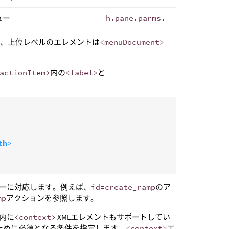
ュー
h.pane.parms.
が、上位レベルのエレメントは
<menuDocument>
actionItem>
内の
<label>
と
th>
キーに対応します。例えば、
id=create_ramp
のア
mp
アクションを参照します。
ト内に
<context>
XMLエレメントもサポートしてい
ために必須となる条件を指定します。
<context>
エ