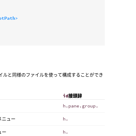
ptPath>
ァイルと同様のファイルを使って構成することができ
id
接頭辞
h.pane.group.
メニュー
h.
ュー
h.