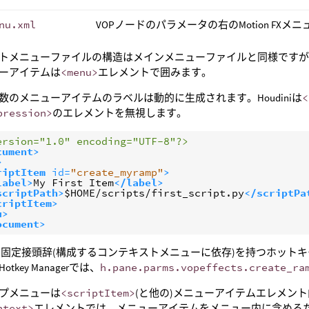
nu.xml
VOPノードのパラメータの右のMotion FXメニ
トメニューファイルの構造はメインメニューファイルと同様です
ーアイテムは
<menu>
エレメントで囲みます。
数のメニューアイテムのラベルは動的に生成されます。Houdiniは
<
pression>
のエレメントを無視します。
ersion="1.0" encoding="UTF-8"?>
cument>
>
riptItem
id=
"create_myramp"
>
label>
My First Item
</label>
scriptPath>
$HOME/scripts/first_script.py
</scriptPa
criptItem>
u>
ocument>
固定接頭辞(構成するコンテキストメニューに依存)を持つホット
tkey Managerでは、
h.pane.parms.vopeffects.create_ra
プメニューは
<scriptItem>
(と他の)メニューアイテムエレメン
ntext>
エレメントでは、メニューアイテムをメニュー内に含める