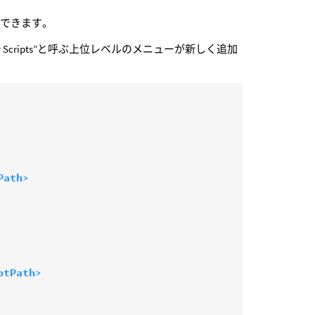
もできます。
cripts”と呼ぶ上位レベルのメニューが新しく追加
Path>
ptPath>