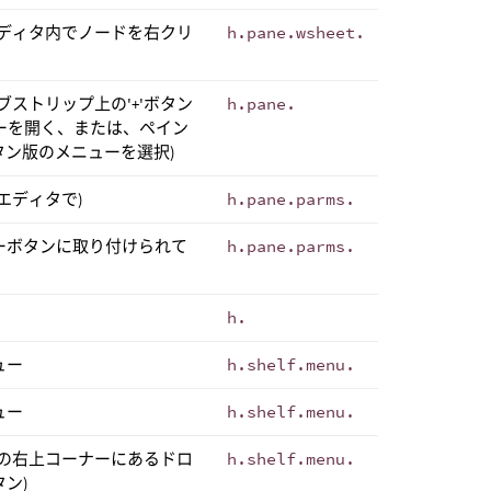
エディタ内でノードを右クリ
h.pane.wsheet.
ストリップ上の'+'ボタン
h.pane.
メニューを開く、または、ペイン
タン版のメニューを選択)
エディタで)
h.pane.parms.
ーボタンに取り付けられて
h.pane.parms.
h.
ュー
h.shelf.menu.
ュー
h.shelf.menu.
フの右上コーナーにあるドロ
h.shelf.menu.
ン)