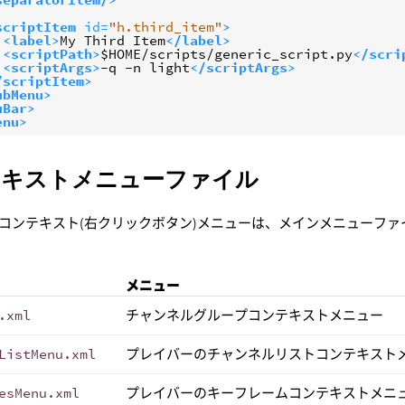
scriptItem
id=
"h.third_item"
>
<label>
My Third Item
</label>
<scriptPath>
$HOME/scripts/generic_script.py
</scri
<scriptArgs>
-q -n light
</scriptArgs>
/scriptItem>
ubMenu>
uBar>
enu>
テキストメニューファイル
コンテキスト(右クリックボタン)メニューは、メインメニューフ
メニュー
.xml
チャンネルグループコンテキストメニュー
ListMenu.xml
プレイバーのチャンネルリストコンテキスト
esMenu.xml
プレイバーのキーフレームコンテキストメニ