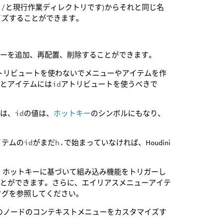
›/
と現行作業ディレクトリです)からそれと同じ名
イズすることができます。
。
ューを追加、再配置、削除することができます。
トリビュートを使わないでメニューやアイテムを作
ーとアイテムには
id
アトリビュートを使うべきで
ては、
id
の値は、
ホットキー
のシンボルにもなり、
イテムの
id
がまだ
h.
で始まっていなければ、Houdini
は、ホットキーに基づいて組み込み機能をトリガーし
ることができます。さらに、エイリアスメニューアイテ
タグを参照してください。
のノードのコンテキストメニューをカスタマイズす