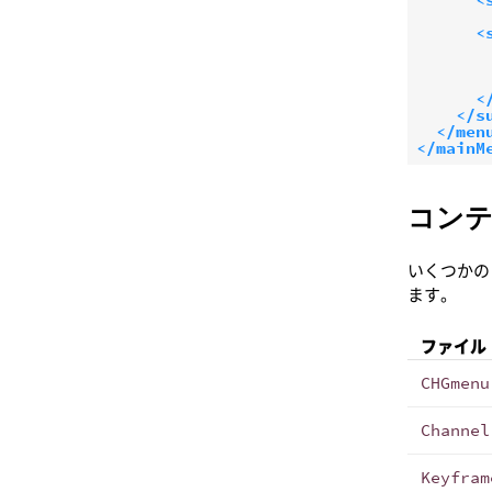
<
<
</s
</men
</mainM
コン
いくつかの
ます。
ファイル
CHGmenu
Channel
Keyfram