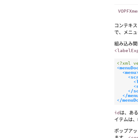
VOPFXme
コンテキス
で、メニュ
組み込み関
<labelEx
<?xml v
<menuDo
<menu
<sc
<
<
</s
</men
</menuD
id
は、ある
イテムは、Ho
ポップアッ
ます。
<co