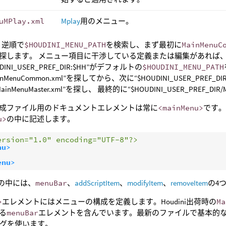
uMPlay.xml
Mplay
用のメニュー。
は、逆順で
$HOUDINI_MENU_PATH
を検索し、まず最初に
MainMenuC
探します。 メニュー項目に干渉している定義または編集があれば
DINI_USER_PREF_DIR:$HH”がデフォルトの
$HOUDINI_MENU_PATH
inMenuCommon.xml”を探してから、次に“$HOUDINI_USER_PREF_DIR
ainMenuMaster.xml”を探し、 最終的に“$HOUDINI_USER_PREF_DIR
成ファイル用のドキュメントエレメントは常に
<mainMenu>
です
u>
の中に記述します。
ersion="1.0" encoding="UTF-8"?>
nu>
enu>
の中には、
menuBar
、
addScriptItem
、
modifyItem
、
removeItem
の4
>
エレメントにはメニューの構成を定義します。Houdini出荷時の
Ma
る
menuBar
エレメントを含んでいます。最新のファイルで基本的な構成
のタグを使います。