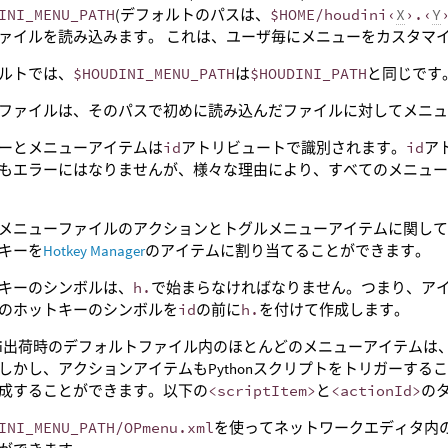
INI_MENU_PATH
(デフォルトのパスは、
$HOME/houdini‹
X
›.‹
Y
ァイルを読み込みます。 これは、ユーザ毎にメニューをカスタマ
ルトでは、
$HOUDINI_MENU_PATH
は
$HOUDINI_PATH
と同じです
ファイルは、そのパスで初めに読み込んだファイルに対してメニ
ーとメニューアイテムは
id
アトリビュートで識別されます。
id
ア
もエラーにはなりませんが、様々な理由により、すべてのメニュ
メニューファイルのアクションとトグルメニューアイテムに関し
キーを
Hotkey Manager
のアイテムに割り当てることができます。
キーのシンボルは、
h.
で始まらなければなりません。つまり、ア
のホットキーのシンボルを
id
の前に
h.
を付けて作成します。
dini出荷時のデフォルトファイル内のほとんどのメニューアイテム
しかし、アクションアイテムもPythonスクリプトをトリガーす
成することができます。以下の
<scriptItem>
と
<actionId>
の
INI_MENU_PATH/OPmenu.xml
を使ってネットワークエディタ内