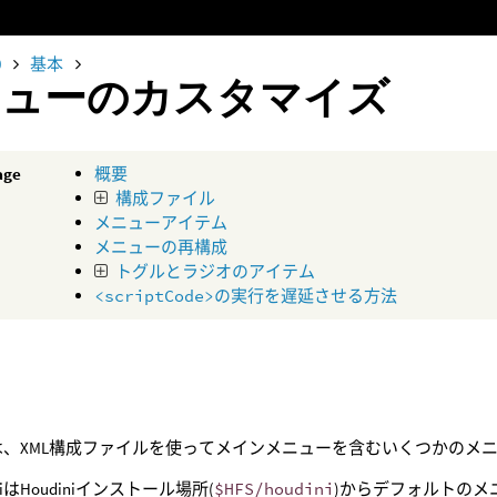
0
基本
ニューのカスタマイズ
age
概要
構成ファイル
メニューアイテム
メニューの再構成
トグルとラジオのアイテム
<scriptCode>
の実行を遅延させる方法
niでは、XML構成ファイルを使ってメインメニューを含むいくつかの
iniはHoudiniインストール場所(
$HFS/houdini
)からデフォルトのメ