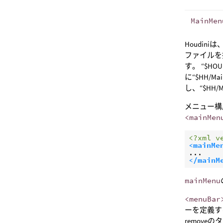
MainMen
Houdini
ファイルを
す。 “$HOU
に“$HH/Ma
し、“$HH/M
メニュー構
<mainMen
<?xml v
<mainMe
</mainM
mainMenu
<menuBar
ーを定義す
remove