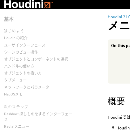
Houdini 21.
基本
メ
はじめよう
Houdiniの紹介
ユーザインターフェース
On this p
シーンのビュー操作
オブジェクトとコンポーネントの選択
ハンドルの使い方
オブジェクトの扱い方
タブメニュー
ネットワークとパラメータ
MacOSメモ
概要
次のステップ
Dashbox: 探しものをするインターフェー
Houdi
ス
Radialメニュー
Houd