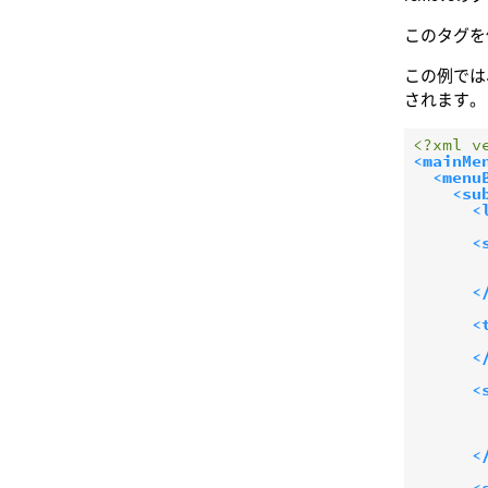
このタグを
この例では
されます。
<?xml v
<mainMe
<menu
<su
<
<
<
<
<
<
<
<