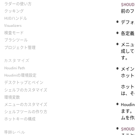
ラダーの使い方
$HOUD
前のフ
クッキング
HUDハンドル
デフォ
Visualizers
検査モード
各定義
ブラシツール
メニュ
プロジェクト管理
成して
す。
カスタマイズ
Houdini Path
メイン
ホット
Houdiniの環境設定
デスクトップとペイン
ホット
シェルフのカスタマイズ
は、そ
環境変数
Hou
メニューのカスタマイズ
ます。
シェルフツールの作り方
ムを作
ホットキーの構成
$HOUD
導師レベル