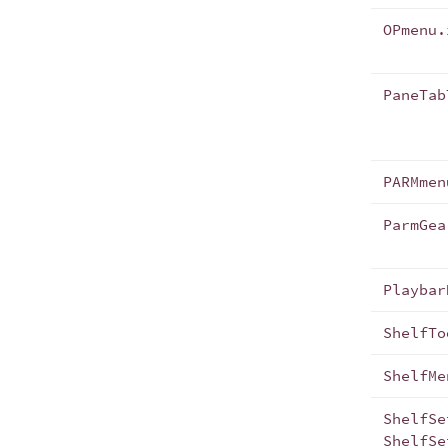
OPmenu.
PaneTab
PARMmen
ParmGea
Playbar
ShelfTo
ShelfMe
ShelfSe
ShelfSe