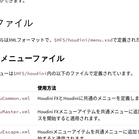
ができます。
ファイル
ルはXMLフォーマットで、
$HFS/houdini/menu.xsd
で定義され
ンメニューファイル
ューは
$HFS/houdini
内の以下のファイルで定義されています。
使用方法
uCommon.xml
Houdini FXとHoudiniに共通のメニューを定義し
uMaster.xml
Houdini FXメニューアイテムを共通メニューに追
スを開始すると適用されます。
uEscape.xml
Houdiniメニューアイテムを共通メニューに追加
始すると適用されます。