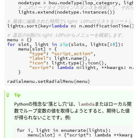
nodetype
=
hou
.
nodeType
(
lop_category
,
light
# このノードタイプのインスタンスを検索して、それら
lights
.
extend
(
nodetype
.
instances
())
# 最後に編集された時間でLight LOPsのリストをソート
lights
.
sort
(
key
=
lambda
n
:
n
.
modificationTime
(),
# 直近の8個のLight LOPsからメニューを構築します。
menu
=
{}
for
slot
,
light
in
zip
(
slots
,
lights
[:
8
]):
menu
[
slot
]
=
{
"type"
:
"script_action"
,
"label"
:
light
.
name
(),
"icon"
:
light
.
type
()
.
icon
(),
"script"
:
lambda
n
=
light
,
**
kwargs
:
n
.
s
}
radialmenu
.
setRadialMenu
(
menu
)
Tip
Pythonの残念な“落とし穴”は、
lambda
またはローカル関
数でループ変数の値を取得しようとすると、期待した値
が得られないことです。例:
for i, light in enumerate(lights):
