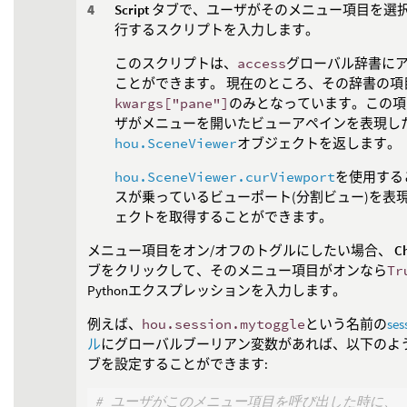
Script
タブで、ユーザがそのメニュー項目を選
行するスクリプトを入力します。
このスクリプトは、
access
グローバル辞書に
ことができます。 現在のところ、その辞書の項
kwargs["pane"]
のみとなっています。この項
ザがメニューを開いたビューアペインを表現し
hou.SceneViewer
オブジェクトを返します。
hou.SceneViewer.curViewport
を使用する
スが乗っているビューポート(分割ビュー)を表
ェクトを取得することができます。
メニュー項目をオン/オフのトグルにしたい場合、
Ch
ブをクリックして、そのメニュー項目がオンなら
Tr
Pythonエクスプレッションを入力します。
例えば、
hou.session.mytoggle
という名前の
se
ル
にグローバルブーリアン変数があれば、以下のよ
ブを設定することができます:
# ユーザがこのメニュー項目を呼び出した時に、