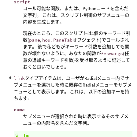
script
コール可能な関数、または、Pythonコードを含んだ
文字列。 これは、スクリプト制御のサブメニューの
内容を生成します。
現在のところ、このスクリプトは1個のキーワード引
数(
pane
,
hou.PaneTab
オブジェクト)でコールされ
ます。 後で私どもがキーワード引数を追加しても関
数が壊れないように、あなたの関数が
**kwargs
(任
意の追加キーワード引数)を受け取るように記述して
おくと良いでしょう。
link
タイプアイテムは、ユーザがRadialメニュー内でサ
ブメニューを選択した時に既存のRadialメニューをサブメ
ニューとして表示します。 これは、以下の追加キーを持
ちます:
name
サブメニューが選択された時に表示するそのサブメ
ニューの内部名を含んだ文字列。
Tip