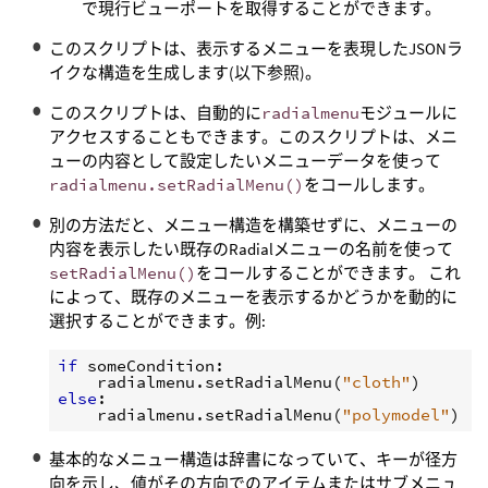
で現行ビューポートを取得することができます。
このスクリプトは、表示するメニューを表現したJSONラ
イクな構造を生成します(以下参照)。
このスクリプトは、自動的に
radialmenu
モジュールに
アクセスすることもできます。このスクリプトは、メニ
ューの内容として設定したいメニューデータを使って
radialmenu.setRadialMenu()
をコールします。
別の方法だと、メニュー構造を構築せずに、メニューの
内容を表示したい既存のRadialメニューの名前を使って
setRadialMenu()
をコールすることができます。 これ
によって、既存のメニューを表示するかどうかを動的に
選択することができます。例:
if
someCondition
:
radialmenu
.
setRadialMenu
(
"cloth"
)
else
:
radialmenu
.
setRadialMenu
(
"polymodel"
)
基本的なメニュー構造は辞書になっていて、キーが径方
向を示し、値がその方向でのアイテムまたはサブメニュ