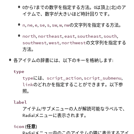
0から7までの数字を指定する方法。0は頂上(北)のア
イテムで、数字が大きいほど時計回りです。
n
,
ne
,
e
,
se
,
s
,
sw
,
w
,
nw
の文字列を指定する方法。
north
,
northeast
,
east
,
southeast
,
south
,
southwest
,
west
,
northwest
の文字列を指定する
方法。
各アイテムの辞書には、以下のキーを格納します:
type
type
には、
script_action
,
script_submenu
,
link
のどれかを指定することができます。以下参
照。
label
アイテム/サブメニューの人が解読可能なラベルで、
Radialメニューに表示されます。
icon
(任意)
Radialメニュー内のこのアイテムの隣に表示するアイ