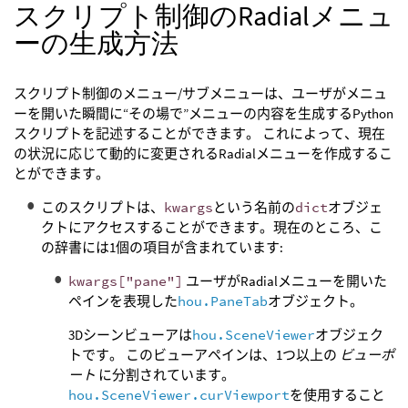
スクリプト制御のRadialメニュ
ーの生成方法
スクリプト制御のメニュー/サブメニューは、ユーザがメニュ
ーを開いた瞬間に“その場で”メニューの内容を生成するPython
スクリプトを記述することができます。 これによって、現在
の状況に応じて動的に変更されるRadialメニューを作成するこ
とができます。
このスクリプトは、
kwargs
という名前の
dict
オブジェ
クトにアクセスすることができます。現在のところ、こ
の辞書には1個の項目が含まれています:
kwargs["pane"]
ユーザがRadialメニューを開いた
ペインを表現した
hou.PaneTab
オブジェクト。
3Dシーンビューアは
hou.SceneViewer
オブジェク
トです。 このビューアペインは、1つ以上の
ビューポ
ート
に分割されています。
hou.SceneViewer.curViewport
を使用すること