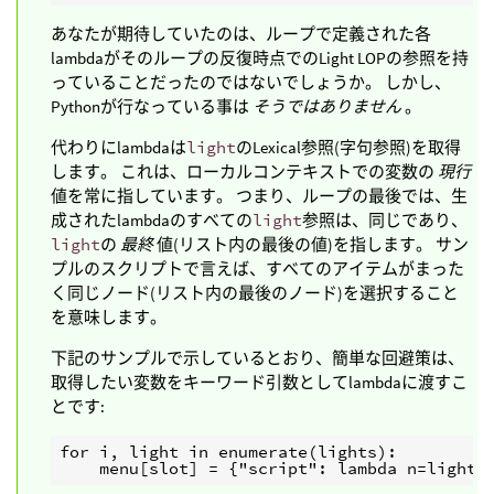
あなたが期待していたのは、ループで定義された各
lambdaがそのループの反復時点でのLight LOPの参照を持
っていることだったのではないでしょうか。 しかし、
Pythonが行なっている事は
そうではありません
。
代わりにlambdaは
light
のLexical参照(字句参照)を取得
します。 これは、ローカルコンテキストでの変数の
現行
値を常に指しています。 つまり、ループの最後では、生
成されたlambdaのすべての
light
参照は、同じであり、
light
の
最終
値(リスト内の最後の値)を指します。 サン
プルのスクリプトで言えば、すべてのアイテムがまった
く同じノード(リスト内の最後のノード)を選択すること
を意味します。
下記のサンプルで示しているとおり、簡単な回避策は、
取得したい変数をキーワード引数としてlambdaに渡すこ
とです:
for i, light in enumerate(lights):
