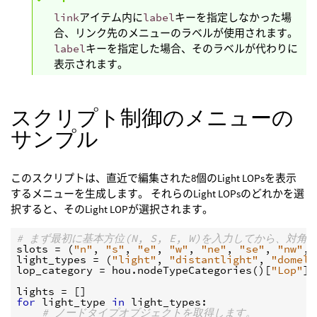
link
アイテム内に
label
キーを指定しなかった場
合、リンク先のメニューのラベルが使用されます。
label
キーを指定した場合、そのラベルが代わりに
表示されます。
スクリプト制御のメニューの
サンプル
このスクリプトは、直近で編集された8個のLight LOPsを表示
するメニューを生成します。 それらのLight LOPsのどれかを選
択すると、そのLight LOPが選択されます。
# まず最初に基本方位(N, S, E, W)を入力してから、対
slots
=
(
"n"
,
"s"
,
"e"
,
"w"
,
"ne"
,
"se"
,
"nw"
,
light_types
=
(
"light"
,
"distantlight"
,
"domeli
lop_category
=
hou
.
nodeTypeCategories
()[
"Lop"
]
lights
=
[]
for
light_type
in
light_types
:
# ノードタイプオブジェクトを取得します。