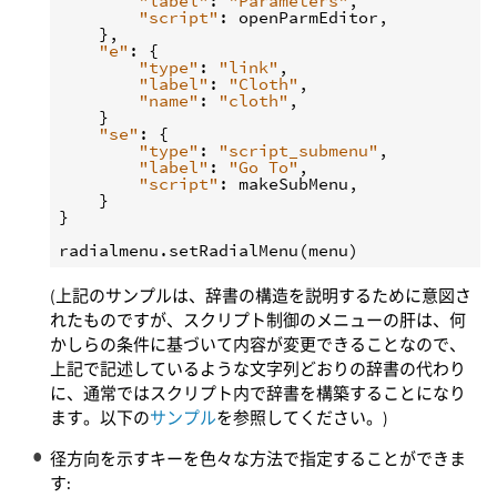
"label"
:
"Parameters"
,
"script"
:
openParmEditor
,
},
"e"
:
{
"type"
:
"link"
,
"label"
:
"Cloth"
,
"name"
:
"cloth"
,
}
"se"
:
{
"type"
:
"script_submenu"
,
"label"
:
"Go To"
,
"script"
:
makeSubMenu
,
}
}
radialmenu
.
setRadialMenu
(
menu
)
(上記のサンプルは、辞書の構造を説明するために意図さ
れたものですが、スクリプト制御のメニューの肝は、何
かしらの条件に基づいて内容が変更できることなので、
上記で記述しているような文字列どおりの辞書の代わり
に、通常ではスクリプト内で辞書を構築することになり
ます。以下の
サンプル
を参照してください。)
径方向を示すキーを色々な方法で指定することができま
す: