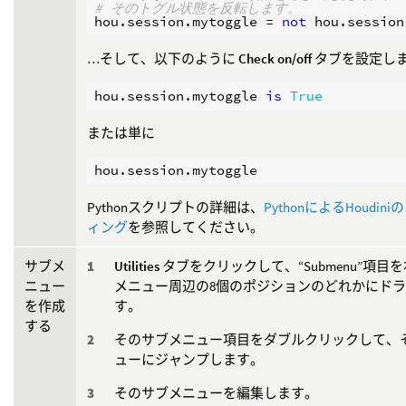
# そのトグル状態を反転します。
hou
.
session
.
mytoggle
=
not
hou
.
session
…そして、以下のように
Check on/off
タブを設定しま
hou
.
session
.
mytoggle
is
True
または単に
hou
.
session
.
mytoggle
Pythonスクリプトの詳細は、
PythonによるHoudin
ィング
を参照してください。
サブメ
Utilities
タブをクリックして、“Submenu”項目を右
ニュー
メニュー周辺の8個のポジションのどれかにド
を作成
す。
する
そのサブメニュー項目をダブルクリックして、
ューにジャンプします。
そのサブメニューを編集します。