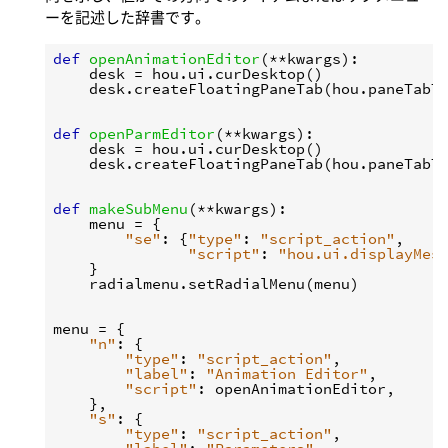
ーを記述した辞書です。
def
openAnimationEditor
(
**
kwargs
):
desk
=
hou
.
ui
.
curDesktop
()
desk
.
createFloatingPaneTab
(
hou
.
paneTabT
def
openParmEditor
(
**
kwargs
):
desk
=
hou
.
ui
.
curDesktop
()
desk
.
createFloatingPaneTab
(
hou
.
paneTabT
def
makeSubMenu
(
**
kwargs
):
menu
=
{
"se"
:
{
"type"
:
"script_action"
,
"script"
:
"hou.ui.displayMes
}
radialmenu
.
setRadialMenu
(
menu
)
menu
=
{
"n"
:
{
"type"
:
"script_action"
,
"label"
:
"Animation Editor"
,
"script"
:
openAnimationEditor
,
},
"s"
:
{
"type"
:
"script_action"
,