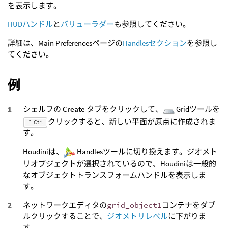
を表示します。
HUDハンドル
と
バリューラダー
も参照してください。
詳細は、Main Preferencesページの
Handlesセクション
を参照し
てください。
例
シェルフの
Create
タブをクリックして、
Gridツールを
クリックすると、新しい平面が原点に作成されま
⌃ Ctrl
す。
Houdiniは、
Handlesツールに切り換えます。ジオメト
リオブジェクトが選択されているので、Houdiniは一般的
なオブジェクトトランスフォームハンドルを表示しま
す。
ネットワークエディタの
grid_object1
コンテナをダブ
ルクリックすることで、
ジオメトリレベル
に下がりま
す。