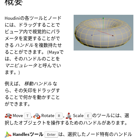
概要
Houdiniの各ツールとノード
には、ドラッグすることで
ビューア内で視覚的にパラ
メータを変更することがで
きる
ハンドル
を複数持たせ
ることができます。 (Mayaで
は、そのハンドルのことを
マニピュレータ
と呼んでい
ます。)
例えば、
移動ハンドル
な
ら、その矢印をドラッグす
ることで何かを動かすこと
ができます。
Move
,
Rotate
,
Scale
のツールには、選
T
R
E
択したオブジェクトを操作するためのハンドルがあります。
Handlesツール
は、選択したノード特有のハンドル
Enter