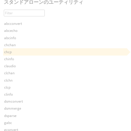
スタンドアローンのユーティリティ
abcconvert
abcecho
abcinfo
chchan
chcp
chinfo
claudio
clchan
clchn
clcp
clinfo
dsmconvert
dsmmerge
dsparse
gabc
gconvert