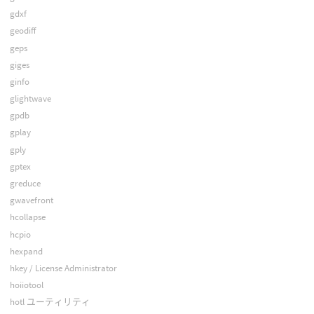
gdxf
geodiff
geps
giges
ginfo
glightwave
gpdb
gplay
gply
gptex
greduce
gwavefront
hcollapse
hcpio
hexpand
hkey / License Administrator
hoiiotool
hotl ユーティリティ