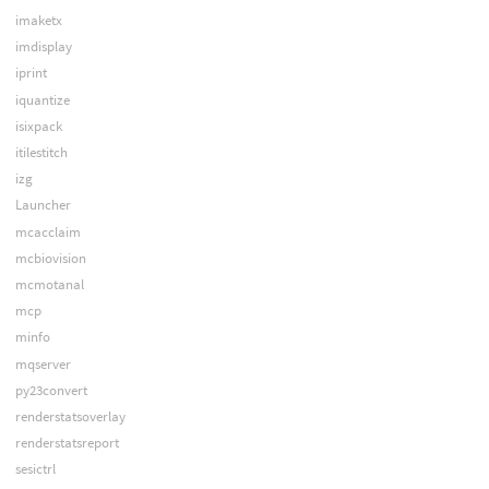
imaketx
imdisplay
iprint
iquantize
isixpack
itilestitch
izg
Launcher
mcacclaim
mcbiovision
mcmotanal
mcp
minfo
mqserver
py23convert
renderstatsoverlay
renderstatsreport
sesictrl