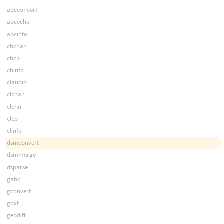
abcconvert
abcecho
abcinfo
chchan
chcp
chinfo
claudio
clchan
clchn
clcp
clinfo
dsmconvert
dsmmerge
dsparse
gabc
gconvert
gdxf
geodiff