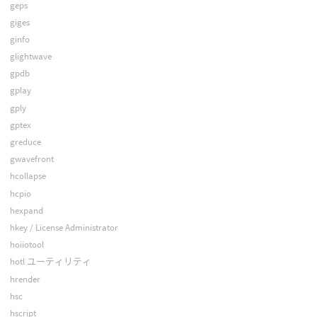
geps
giges
ginfo
glightwave
gpdb
gplay
gply
gptex
greduce
gwavefront
hcollapse
hcpio
hexpand
hkey / License Administrator
hoiiotool
hotl ユーティリティ
hrender
hsc
hscript