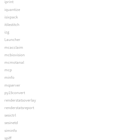
iprint
iquantize
isixpack
itilestitch
izg
Launcher
mcacclaim
mcbiovision
mcmotanal
mcp
minfo
mqserver
py23convert
renderstatsoverlay
renderstatsreport
sesictrl
sesinetd
siminfo
spiff