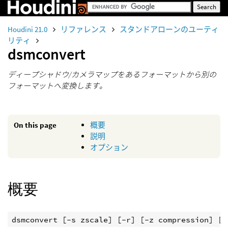
Houdini 21.0
リファレンス
スタンドアローンのユーティ
リティ
dsmconvert
ディープシャドウ/カメラマップをあるフォーマットから別の
フォーマットへ変換します。
On this page
概要
説明
オプション
概要
dsmconvert 
[
-s zscale
]
[
-r
]
[
-z compression
]
[
-