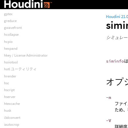
gply
gptex
Houdini 21.
simi
greduce
gwavefront
hcollapse
シミュレー
hcpio
hexpand
hkey / License Administrator
siminfo
hoiiotool
hotl ユーティリティ
hrender
オプ
hsc
hscript
hserver
-n
ファイ
htexcache
ため、
husk
i3dconvert
-V
iautocrop
詳細度