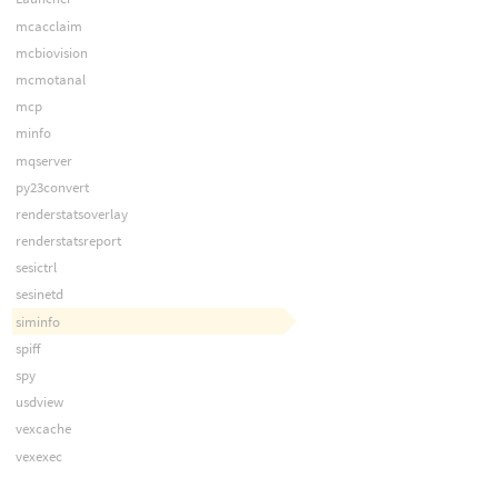
mcacclaim
mcbiovision
mcmotanal
mcp
minfo
mqserver
py23convert
renderstatsoverlay
renderstatsreport
sesictrl
sesinetd
siminfo
spiff
spy
usdview
vexcache
vexexec