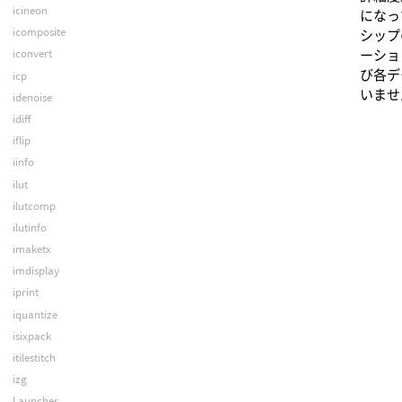
icineon
になっ
icomposite
シップ
iconvert
ーショ
び各デ
icp
いませ
idenoise
idiff
iflip
iinfo
ilut
ilutcomp
ilutinfo
imaketx
imdisplay
iprint
iquantize
isixpack
itilestitch
izg
Launcher