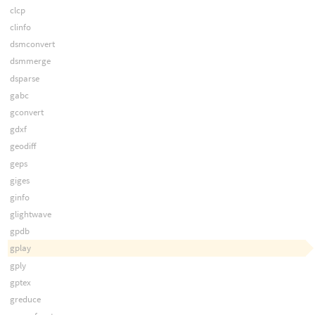
clcp
clinfo
dsmconvert
dsmmerge
dsparse
gabc
gconvert
gdxf
geodiff
geps
giges
ginfo
glightwave
gpdb
gplay
gply
gptex
greduce