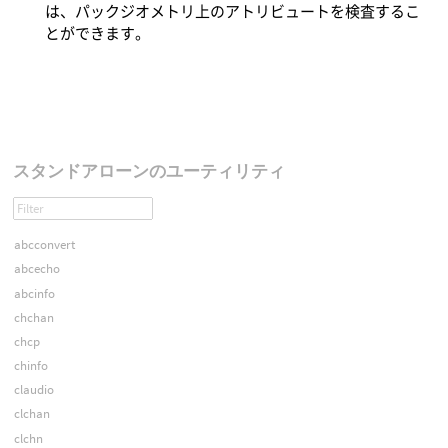
は、パックジオメトリ上のアトリビュートを検査するこ
とができます。
スタンドアローンのユーティリティ
abcconvert
abcecho
abcinfo
chchan
chcp
chinfo
claudio
clchan
clchn