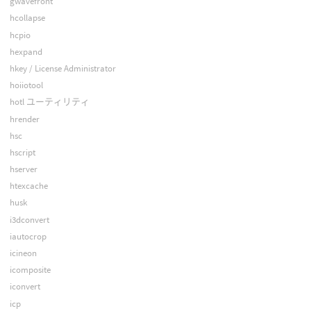
gwavefront
hcollapse
hcpio
hexpand
hkey / License Administrator
hoiiotool
hotl ユーティリティ
hrender
hsc
hscript
hserver
htexcache
husk
i3dconvert
iautocrop
icineon
icomposite
iconvert
icp