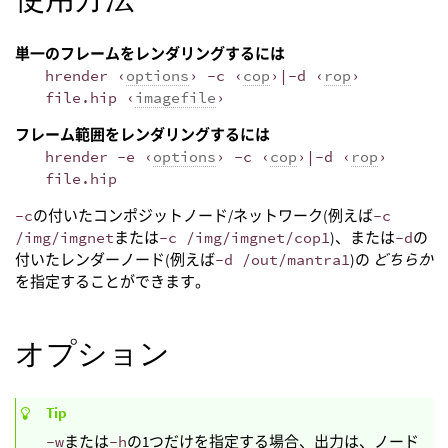
単一のフレームをレンダリングするには
hrender ‹
options
› -c ‹
cop
›|-d ‹
rop
›
file.hip ‹
imagefile
›
フレーム範囲をレンダリングするには
hrender -e ‹
options
› -c ‹
cop
›|-d ‹
rop
›
file.hip
-c
の付いたコンポジットノード/ネットワーク(例えば
-c
/img/imgnet
または
-c /img/imgnet/cop1
)、または
-d
の
付いたレンダーノード(例えば
-d /out/mantra1
)の
どちらか
を指定することができます。
オプション
Tip
-w
または
-h
の1つだけを指定する場合、出力は、ノード