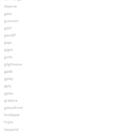
dsparse
gabc
gconvert
gdxf
geodiff
geps
giges
ginfo
glightwave
gpdb
gplay
gply
gptex
greduce
gwavefront
hcollapse
hcpio
hexpand