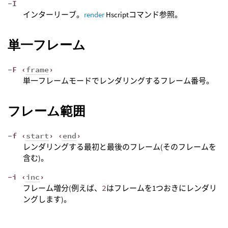
-I
インターリーブ。
render
Hscriptコマンド参照。
単一フレーム
-F ‹
frame
›
単一フレームモードでレンダリングするフレーム番号。
フレーム範囲
-f ‹
start
› ‹
end
›
レンダリングする最初と最後のフレーム(そのフレームを
含む)。
-i ‹
inc
›
フレーム増分(例えば、
2
はフレームを1つおきにレンダリ
ングします)。