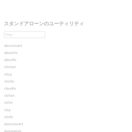
スタンドアローンのユーティリティ
abcconvert
abcecho
abcinfo
chchan
chcp
chinfo
claudio
clchan
clchn
clcp
clinfo
dsmconvert
dsmmerge