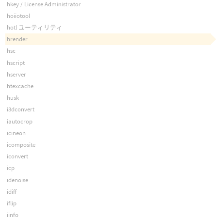
hkey / License Administrator
hoiiotool
hotl ユーティリティ
hrender
hsc
hscript
hserver
htexcache
husk
i3dconvert
iautocrop
icineon
icomposite
iconvert
icp
idenoise
idiff
iflip
iinfo