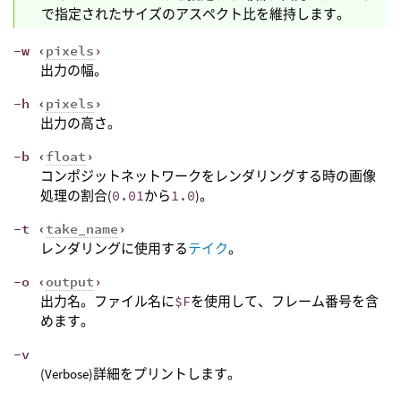
で指定されたサイズのアスペクト比を維持します。
-w ‹
pixels
›
出力の幅。
-h ‹
pixels
›
出力の高さ。
-b ‹
float
›
コンポジットネットワークをレンダリングする時の画像
処理の割合(
0.01
から
1.0
)。
-t ‹
take_name
›
レンダリングに使用する
テイク
。
-o ‹
output
›
出力名。ファイル名に
$F
を使用して、フレーム番号を含
めます。
-v
(Verbose)詳細をプリントします。