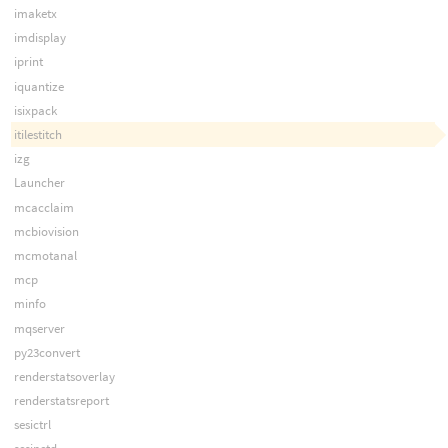
imaketx
imdisplay
iprint
iquantize
isixpack
itilestitch
izg
Launcher
mcacclaim
mcbiovision
mcmotanal
mcp
minfo
mqserver
py23convert
renderstatsoverlay
renderstatsreport
sesictrl