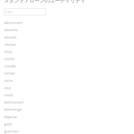
スタンドアローンのユーティリティ
abcconvert
abcecho
abcinfo
chchan
chcp
chinfo
claudio
clchan
clchn
clcp
clinfo
dsmconvert
dsmmerge
dsparse
gabc
gconvert