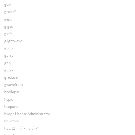
gdxf
geodiff
geps
giges
ginfo
glightwave
gpdb
gplay
gply
gptex
greduce
gwavefront
hcollapse
hcpio
hexpand
hkey / License Administrator
hoiiotool
hotl ユーティリティ