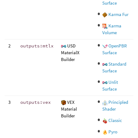
Surface
Karma Fur
Karma
Volume
2
outputs:mtlx
USD
OpenPBR
MaterialX
Surface
Builder
Standard
Surface
Unlit
Surface
3
outputs:vex
VEX
Principled
Material
Shader
Builder
Classic
Pyro