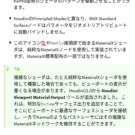
Karma固有のシェーダのパターンを駆動させることができ
ます。
HoudiniのPrincipled Shaderと異なり、MtlX Standard
Surfaceノードはパラメータをジオメトリアトリビュート
に自動バインドしません。
このアイコン
や
hmtlx
接頭辞で始まるMaterialXシェー
ダは、純粋なMaterialXノードを使用して実装されていま
すが、MaterialX標準配布の一部ではなりません。
Tip
複雑なシェーダは、たとえ純粋なMaterialXシェーダを使
用して構築した場合であっても、ビューポートの表示が
重くなる場合があります。 Houdini21.0から
Houdini
Viewport Material Output
ツールが追加されました。 こ
れは、特別な
hview
サーフェス出力を追加することで、
そこにビューポートに最適なサーフェスシェーダを接続
し、一方でKarmaのようなパストレーサにはその複雑な
MaterialXネットワークを維持することができます。