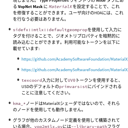
現しません。
Type Properties
ウィンドウの
Node
タブにあ
る
VopNet Mask
に
MaterialX
を設定することで、これ
を修復することができます。ユーザ向けのHDAには、これ
を行なう必要はありません。
sidefx::mtlx::defaultgeomprop
を使用して入力に
タグを付けることで、ジオメトリプロパティを暗黙的に
読み込むことができます。利用可能なトークンを以下に
載せています:
https://github.com/AcademySoftwareFoundation/MaterialX/bl
https://github.com/AcademySoftwareFoundation/MaterialX/bl
texcoord
入力に対して
UV0
トークンを使用すると、
USDのデフォルトの
primvars:st
にバインドされる
ことに注意してください。
kma_*
ノードはMaterialXシェーダではないので、それら
のノードを使用しても動作しません。
グラフが他のカスタムノード定義を使用して構築されて
いる場合、
vop2mtlx.py
には
--library-path
フラグ