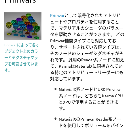
Primvar
として暗号化されたアトリビ
ュートやプロパティを使用すること
で、マテリアルのシェーダのパラメー
タを駆動させることができます。 どの
Primvar補間タイプにも対応してお
Primvarによって各オ
り、サポートされている値タイプは、
ブジェクト上のカラ
そのノードのシェーダシグネチャがそ
ーとテクスチャマッ
れです。 汎用のReader系ノードに加え
プを可変させていま
て、KarmaはMaterialXに同梱されてい
す。
る特定のアトリビュートリーダーにも
対応しています。
MaterialX系ノードとUSD Preview
系ノードは、どちらもKarma CPU
とXPUで使用することができま
す。
MaterialXのPrimvar Reader系ノー
ドを使用してボリュームをバイン