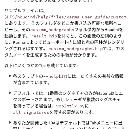
サンプルファイルは、
$HFS/houdini/help/files/karma_user_guide/custom_
にあります。 そのフォルダをどこか書き込み可能な場所へコ
ピーし、その
custom_nodegraphs
フォルダ内からHoudiniを
起動します。
result.hip
を開くと、この画像の左側のよう
に、Karmaによってビューポート内に緑と赤の円柱がレンダリ
ングされるはずです。
custom_nodegraphs.hip
では、カス
タムノードを生成するための手順が分かります。
以下にいくつかのTipsを載せています:
各スクリプトの
--help
出力には、たくさんの有益な情報
が含まれています。
デフォルトでは、1番目のシグネチャのみがMaterialXにエ
クスポートされます。もしシェーダが複数のシグネチャ
を持っている場合は、
vop2mtlx.py
に
--
all_signatures
を渡す必要があります。
あなたが開発したHDAはデフォルトではTabメニューに出