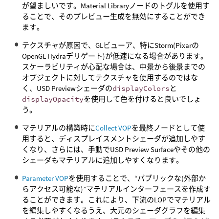
が望ましいです。Material Libraryノードのトグルを使用す
ることで、そのプレビュー生成を無効にすることができ
ます。
テクスチャが原因で、GLビューア、特にStorm(Pixarの
OpenGL Hydraデリゲート)が低速になる場合があります。
スケーラビリティが心配な場合は、中景から後景までの
オブジェクトに対してテクスチャを使用するのではな
く、USD Previewシェーダの
displayColors
と
displayOpacity
を使用して色を付けると良いでしょ
う。
マテリアルの構築時に
Collect VOP
を最終ノードとして使
用すると、ディスプレイスメントシェーダが追加しやす
くなり、さらには、手動でUSD Preview Surfaceやその他の
シェーダもマテリアルに追加しやすくなります。
Parameter VOP
を使用することで、“パブリックな(外部か
らアクセス可能な)”マテリアルインターフェースを作成す
ることができます。これにより、下流のLOPでマテリアル
を編集しやすくなるうえ、大元のシェーダグラフを編集