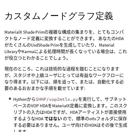
カスタムノードグラフ定義
MaterialX Shade Primの複雑な構成の集まりを、とてもコンパ
クトなノード定義に変換することができます。 あなたのHDA
がたくさんのUsdShade Primを生成していたり、Material
LibraryやKarmaによる処理時間が長くなっている場合は、これ
が役立つとわかることでしょう。
現在のところ、これは技術的な過程を踏むことになります
が、スタジオや上級ユーザにとっては有益なワークフローに
なり得ます。以下には、順を追って、または、自動化する必
要のあるおおまかな手順を載せています:
Hythonから
$HHP/vop2mtlx.py
を実行して、サブネット
ベースのVOP HDAをMaterialX定義に変換します。このスク
リプトの入力はHDAですが、HDAアーティストが直接使用
するようなHDA
ではない
ので、標準のotlsフォルダに保存
する必要はありません。ユーザ向けのHDAはその後で生成
します。