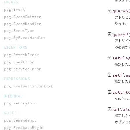
あります
EVENTS
pdg.Event
queryS
pdg.EventEmitter
アトリビ
pdg.EventHandler
ります。
pdg.EventType
queryP
pdg.PyEventHandler
アトリビ
る必要が
EXCEPTIONS
pdg.AttribError
setFla
pdg.CookError
指定したp
pdg.ServiceError
setFla
EXPRESSIONS
指定した
pdg.EvaluationContext
setLit
INTERNAL
Sets the va
pdg.MemoryInfo
setVal
NODES
指定した
pdg.Dependency
オブジェ
pdg.FeedbackBegin