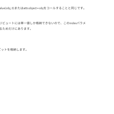
, 0)またはattr.object = objをコールすることと同じです。
トリビュートには単一値しか格納できないので、このindexパラメ
せるためだけにあります。
れるビットを格納します。