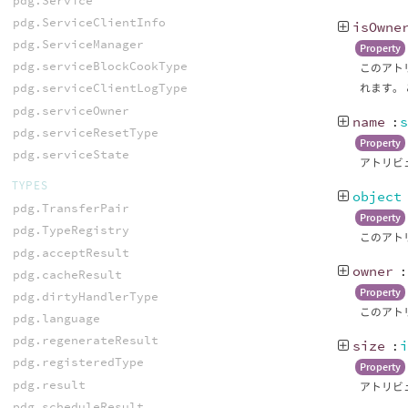
pdg.Service
pdg.ServiceClientInfo
isOwne
pdg.ServiceManager
Property
pdg.serviceBlockCookType
このアトリ
pdg.serviceClientLogType
れます。
pdg.serviceOwner
name
:
pdg.serviceResetType
Property
pdg.serviceState
アトリビ
TYPES
object
pdg.TransferPair
Property
pdg.TypeRegistry
このアトリ
pdg.acceptResult
owner
pdg.cacheResult
Property
pdg.dirtyHandlerType
このアトリ
pdg.language
pdg.regenerateResult
size
:
pdg.registeredType
Property
pdg.result
アトリビュ
pdg.scheduleResult