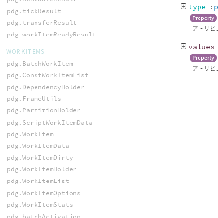
type
:
pdg.tickResult
Property
pdg.transferResult
アトリビュー
pdg.workItemReadyResult
values
WORKITEMS
Property
pdg.BatchWorkItem
アトリビ
pdg.ConstWorkItemList
pdg.DependencyHolder
pdg.FrameUtils
pdg.PartitionHolder
pdg.ScriptWorkItemData
pdg.WorkItem
pdg.WorkItemData
pdg.WorkItemDirty
pdg.WorkItemHolder
pdg.WorkItemList
pdg.WorkItemOptions
pdg.WorkItemStats
pdg.batchActivation