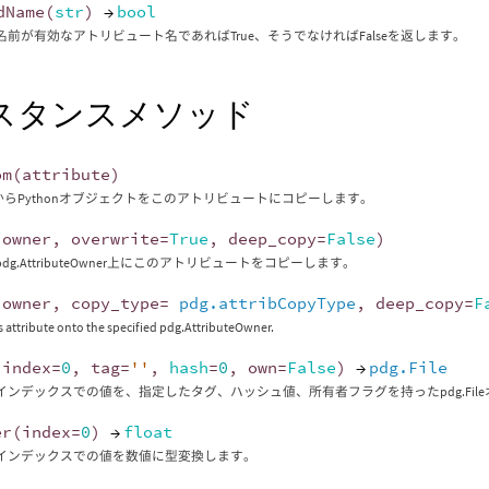
dName
(
str
)
→
bool
名前が有効なアトリビュート名であればTrue、そうでなければFalseを返します。
スタンスメソッド
om
(
attribute
)
buteからPythonオブジェクトをこのアトリビュートにコピーします。
(
owner
,
overwrite
=
True
,
deep_copy
=
False
)
dg.AttributeOwner上にこのアトリビュートをコピーします。
(
owner
,
copy_type
=
pdg.attribCopyType
,
deep_copy
=
F
s attribute onto the specified pdg.AttributeOwner.
(
index
=
0
,
tag
=
''
,
hash
=
0
,
own
=
False
)
→
pdg.File
インデックスでの値を、指定したタグ、ハッシュ値、所有者フラグを持ったpdg.Fil
er
(
index
=
0
)
→
float
インデックスでの値を数値に型変換します。