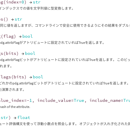
ng
(
index
=
0
)
→
str
インデックスでの値を文字列値に型変換します。
es
()
→
str
ringと同じ値を返しますが、コマンドラインで安全に使用できるようにその結果をダブ
g
(
flag
)
→
bool
dg.attribFlagがアトリビュートに設定されていればTrueを返します。
gs
(
bits
)
→
bool
dg.attribFlagビットがアトリビュートに設定されていればTrueを返します。 このビッ
されます。
Flags
(
bits
)
→
bool
れかのpdg.attribFlagビットがアトリビュートに設定されていればTrueを返します。
和)演算されます。
alue_index
=-
1
,
include_value
=
True
,
include_name
=
Tr
hash of the attribute.
(
str
)
→
float
ュート評価構文を使って浮動小数点を照会します。 オブジェクトが入れ子化された辞