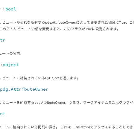
r
:
bool
ビュートがそれを所有するpdg.AttributeOwnerによって変更された場合はTru
 このアトリビュートの値を変更すると、このフラグがTrueに設定されます。
str
ュートの名前。
:
object
ビュートに格納されているPyObjectを返します。
:
pdg.AttributeOwner
ビュートを所有するpdg.AttributeOwner、つまり、ワークアイテムまたはグラフ
int
ートに格納されている配列の長さ。 これは、len(attrib)でアクセスすることもで