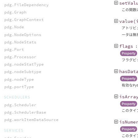
setVal
pdg.FileDependency
この関数は
pdg.Graph
pdg.GraphContext
value
(
pdg.Node
アトリビ
pdg.NodeOptions
ータは無
pdg.NodeStats
flags
pdg.Port
Property
pdg.Processor
フラグビッ
pdg.nodeStatType
hasDat
pdg.nodeSubtype
Property
pdg.nodeType
有効なP
pdg.portType
isArra
SCHEDULERS
Property
pdg.Scheduler
このタイ
pdg.SchedulerBase
pdg.workItemDataSource
isNume
Property
SERVICES
このタイ