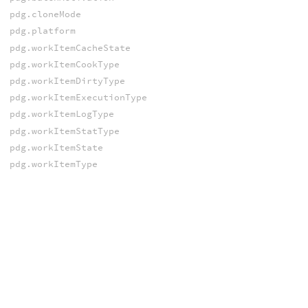
pdg.cloneMode
pdg.platform
pdg.workItemCacheState
pdg.workItemCookType
pdg.workItemDirtyType
pdg.workItemExecutionType
pdg.workItemLogType
pdg.workItemStatType
pdg.workItemState
pdg.workItemType