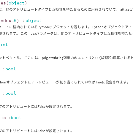
ues
(
object
)
、他のアトリビュートタイプと互換性を持たせるために用意されていて、 attr.setValue(obj
index
=
0
)
→
object
ュートに格納されているPythonオブジェクトを返します。 Pythonオブジェクトア
視されます。 このindexパラメータは、他のアトリビュートタイプと互換性を持た
:
int
トベクトル。 ここには、pdg.attribFlag列挙内のエントリとOR(論理和)演算さ
a
:
bool
ythonオブジェクトにアトリビュートが割り当てられていればTrueに設定されます。
y
:
bool
プのアトリビュートにはFalseが設定されます。
ric
:
bool
プのアトリビュートにはFalseが設定されます。