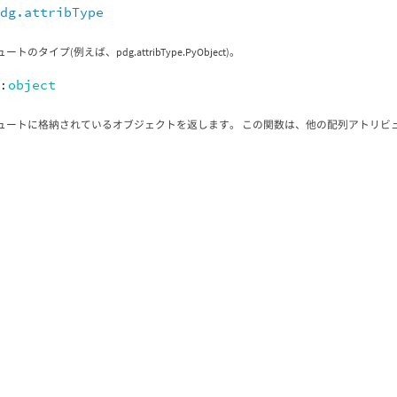
pdg.attribType
トのタイプ(例えば、pdg.attribType.PyObject)。
:
object
ュートに格納されているオブジェクトを返します。 この関数は、他の配列アトリビ