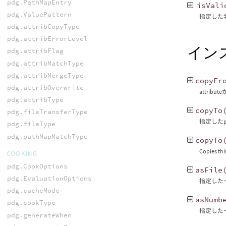
pdg.PathMapEntry
isVali
pdg.ValuePattern
指定した
pdg.attribCopyType
pdg.attribErrorLevel
イン
pdg.attribFlag
pdg.attribMatchType
pdg.attribMergeType
copyFr
pdg.attribOverwrite
attri
pdg.attribType
copyTo
pdg.fileTransferType
指定したp
pdg.fileType
pdg.pathMapMatchType
copyTo
Copies thi
COOKING
pdg.CookOptions
asFile
pdg.EvaluationOptions
指定した
pdg.cacheMode
asNumb
pdg.cookType
指定した
pdg.generateWhen