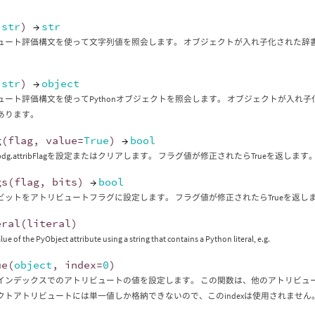
。
(
str
)
→
str
ュート評価構文を使って文字列値を照会します。 オブジェクトが入れ子化された辞書
(
str
)
→
object
ュート評価構文を使ってPythonオブジェクトを照会します。 オブジェクトが入れ子
あります。
g
(
flag
,
value
=
True
)
→
bool
dg.attribFlagを設定またはクリアします。 フラグ値が修正されたらTrueを返します
gs
(
flag
,
bits
)
→
bool
ビットをアトリビュートフラグに設定します。 フラグ値が修正されたらTrueを返し
eral
(
literal
)
lue of the PyObject attribute using a string that contains a Python literal, e.g.
ue
(
object
,
index
=
0
)
インデックスでのアトリビュートの値を設定します。 この関数は、他のアトリビュート
クトアトリビュートには単一値しか格納できないので、このindexは使用されません