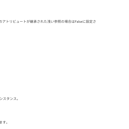
e、このアトリビュートが継承された浅い参照の場合はFalseに設定さ
インスタンス。
きます。