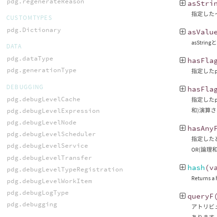
pdg.regenerateReason
asStri
指定した
CUSTOMTYPES
pdg.Dictionary
asValu
asSt
DATA
pdg.dataType
hasFla
pdg.generationType
指定したp
DEBUGGING
hasFla
pdg.debugLevelCache
指定したp
pdg.debugLevelExpression
和)演算
pdg.debugLevelNode
hasAny
pdg.debugLevelScheduler
指定したど
pdg.debugLevelService
OR(論理
pdg.debugLevelTransfer
hash
(
v
pdg.debugLevelTypeRegistration
Returns a 
pdg.debugLevelWorkItem
pdg.debugLogType
queryF
pdg.debugging
アトリビ