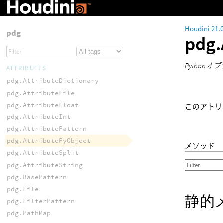
Houdini 21.
pdg
pdg.
Pytho
ATTRIBUTES
pdg.AttributeDictionary
pdg.AttributeFile
pdg.AttributeFloat
このアトリ
pdg.AttributeInt
pdg.AttributePattern
pdg.AttributePyObject
メソッド
pdg.AttributeSplit
pdg.AttributeString
pdg.BasePattern
pdg.File
静的
pdg.FilterPattern
pdg.PathMap