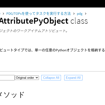
0
PDG/TOPsを使ってタスクを実行する方法
pdg
AttributePyObject
class
nオブジェクトのワークアイテムアトリビュート。
ビュートタイプでは、単一の任意のPythonオブジェクトを格納す
Collapse All
Expand All
メソッド