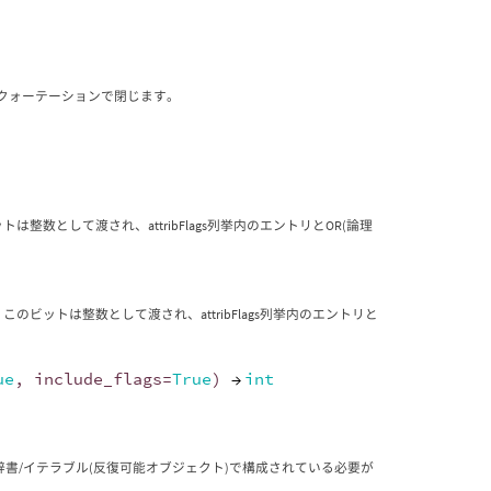
ルクォーテーションで閉じます。
トは整数として渡され、attribFlags列挙内のエントリとOR(論理
 このビットは整数として渡され、attribFlags列挙内のエントリと
ue
,
include_flags
=
True
)
→
int
書/イテラブル(反復可能オブジェクト)で構成されている必要が