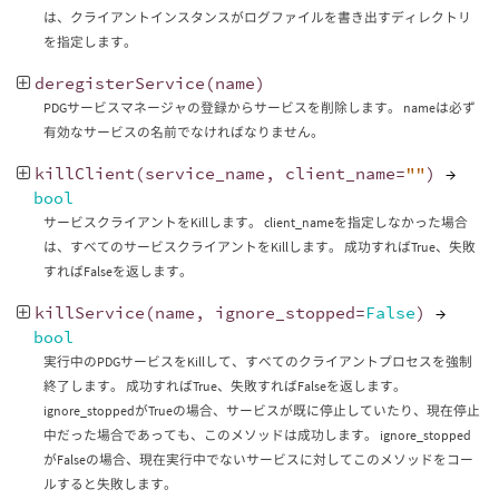
は、クライアントインスタンスがログファイルを書き出すディレクトリ
を指定します。
deregisterService
(
name
)
PDGサービスマネージャの登録からサービスを削除します。 nameは必ず
有効なサービスの名前でなければなりません。
killClient
(
service_name
,
client_name
=
""
)
→
bool
サービスクライアントをKillします。 client_nameを指定しなかった場合
は、すべてのサービスクライアントをKillします。 成功すればTrue、失敗
すればFalseを返します。
killService
(
name
,
ignore_stopped
=
False
)
→
bool
実行中のPDGサービスをKillして、すべてのクライアントプロセスを強制
終了します。 成功すればTrue、失敗すればFalseを返します。
ignore_stoppedがTrueの場合、サービスが既に停止していたり、現在停止
中だった場合であっても、このメソッドは成功します。 ignore_stopped
がFalseの場合、現在実行中でないサービスに対してこのメソッドをコー
ルすると失敗します。