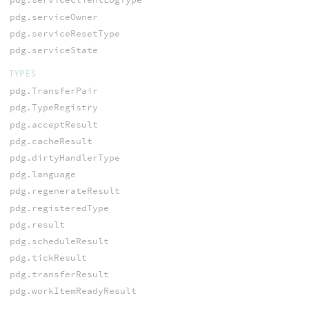
pdg.serviceOwner
pdg.serviceResetType
pdg.serviceState
TYPES
pdg.TransferPair
pdg.TypeRegistry
pdg.acceptResult
pdg.cacheResult
pdg.dirtyHandlerType
pdg.language
pdg.regenerateResult
pdg.registeredType
pdg.result
pdg.scheduleResult
pdg.tickResult
pdg.transferResult
pdg.workItemReadyResult