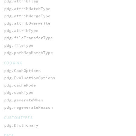
pdg.attribFlag
pdg.attribMatchType
pdg.attribMergeType
pdg.attribOverwrite
pdg.attribType
pdg.fileTransferType
pdg.fileType
pdg.pathMapMatchType
COOKING
pdg.CookOptions
pdg.EvaluationOptions
pdg.cacheMode
pdg.cookType
pdg.generateWhen
pdg.regenerateReason
CUSTOMTYPES
pdg.Dictionary
DATA