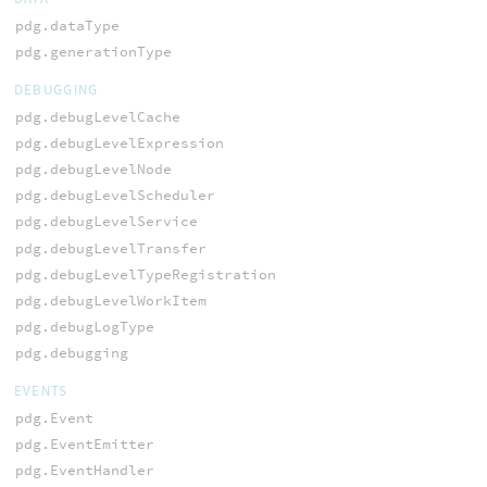
pdg.dataType
pdg.generationType
DEBUGGING
pdg.debugLevelCache
pdg.debugLevelExpression
pdg.debugLevelNode
pdg.debugLevelScheduler
pdg.debugLevelService
pdg.debugLevelTransfer
pdg.debugLevelTypeRegistration
pdg.debugLevelWorkItem
pdg.debugLogType
pdg.debugging
EVENTS
pdg.Event
pdg.EventEmitter
pdg.EventHandler