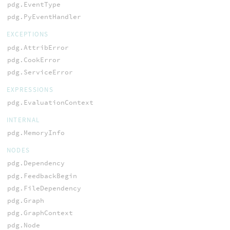
pdg.EventType
pdg.PyEventHandler
EXCEPTIONS
pdg.AttribError
pdg.CookError
pdg.ServiceError
EXPRESSIONS
pdg.EvaluationContext
INTERNAL
pdg.MemoryInfo
NODES
pdg.Dependency
pdg.FeedbackBegin
pdg.FileDependency
pdg.Graph
pdg.GraphContext
pdg.Node