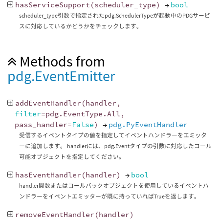
hasServiceSupport
(
scheduler_type
)
→
bool
scheduler_type引数で指定されたpdg.SchedulerTypeが起動中のPDGサービ
スに対応しているかどうかをチェックします。
Methods from
pdg.EventEmitter
addEventHandler
(
handler
,
filter
=
pdg
.
EventType
.
All
,
pass_handler
=
False
)
→
pdg.PyEventHandler
受信するイベントタイプの値を指定してイベントハンドラーをエミッタ
ーに追加します。 handlerには、pdg.Eventタイプの引数に対応したコール
可能オブジェクトを指定してください。
hasEventHandler
(
handler
)
→
bool
handler関数またはコールバックオブジェクトを使用しているイベントハ
ンドラーをイベントエミッターが既に持っていればTrueを返します。
removeEventHandler
(
handler
)