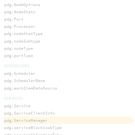
pdg.NodeOptions
pdg.NodeStats
pdg.Port
pdg.Processor
pdg.nodeStatType
pdg.nodeSubtype
pdg.nodeType
pdg.portType
SCHEDULERS
pdg.Scheduler
pdg.SchedulerBase
pdg.workItemDataSource
SERVICES
pdg.Service
pdg.ServiceClientInfo
pdg.ServiceManager
pdg.serviceBlockCookType
pdg.serviceClientLogType