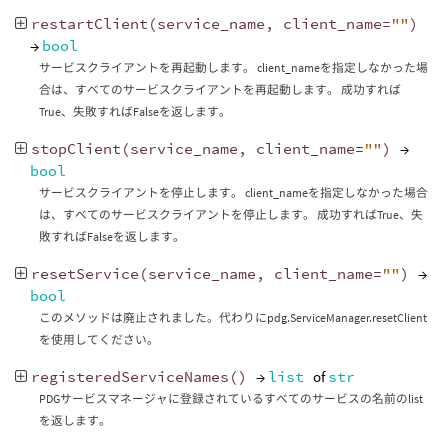
restartClient
(
service_name
,
client_name
=
""
)
→
bool
サービスクライアントを再起動します。 client_nameを指定しなかった場
合は、すべてのサービスクライアントを再起動します。 成功すれば
True、失敗すればFalseを返します。
stopClient
(
service_name
,
client_name
=
""
)
→
bool
サービスクライアントを停止します。 client_nameを指定しなかった場合
は、すべてのサービスクライアントを停止します。 成功すればTrue、失
敗すればFalseを返します。
resetService
(
service_name
,
client_name
=
""
)
→
bool
このメソッドは廃止されました。代わりにpdg.ServiceManager.resetClient
を使用してください。
registeredServiceNames
()
→
list
of
str
PDGサービスマネージャに登録されているすべてのサービスの名前のlist
を返します。