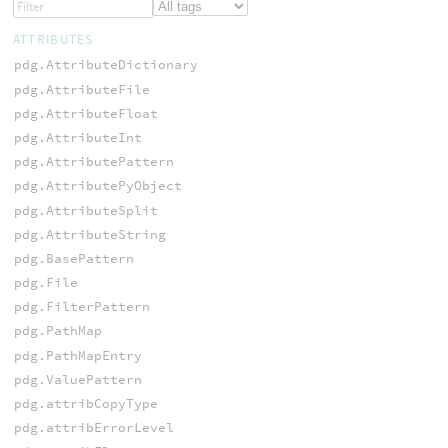
ATTRIBUTES
pdg.AttributeDictionary
pdg.AttributeFile
pdg.AttributeFloat
pdg.AttributeInt
pdg.AttributePattern
pdg.AttributePyObject
pdg.AttributeSplit
pdg.AttributeString
pdg.BasePattern
pdg.File
pdg.FilterPattern
pdg.PathMap
pdg.PathMapEntry
pdg.ValuePattern
pdg.attribCopyType
pdg.attribErrorLevel