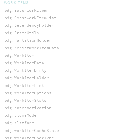
WORKITEMS
pdg.BatchWorkItem
pdg.ConstWorkItemList
pdg.DependencyHolder
pdg.FrameUtils
pdg.PartitionHolder
pdg.ScriptWorkItemData
pdg.WorkItem
pdg.WorkItemData
pdg.WorkItemDirty
pdg.WorkItemHolder
pdg.WorkItemList
pdg.WorkItemOptions
pdg.WorkItemStats
pdg.batchActivation
pdg.cloneMode
pdg.platform
pdg.workItemCacheState
pdg.workItemCookType