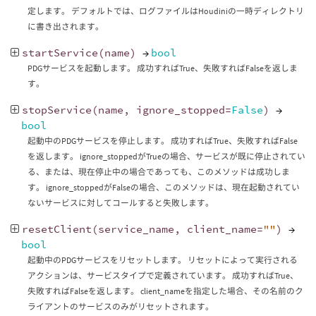
定します。 デフォルトでは、ログファイルはHoudiniの一時ディレクトリ
に書き出されます。
startService
(
name
)
→
bool
PDGサービスを起動します。 成功すればTrue、失敗すればFalseを返しま
す。
stopService
(
name
,
ignore_stopped
=
False
)
→
bool
起動中のPDGサービスを停止します。 成功すればTrue、失敗すればFalse
を返します。 ignore_stoppedがTrueの場合、サービスが既に停止されてい
る、または、現在停止中の場合であっても、このメソッドは成功しま
す。 ignore_stoppedがFalseの場合、このメソッドは、現在起動されてい
ないサービスに対してコールすると失敗します。
resetClient
(
service_name
,
client_name
=
""
)
→
bool
起動中のPDGサービスをリセットします。 リセットによって実行される
アクションは、サービスタイプで定義されています。 成功すればTrue、
失敗すればFalseを返します。 client_nameを指定した場合、その名前のク
ライアントのサービスのみがリセットされます。