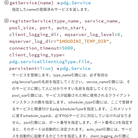
getService
(
name
)
→
pdg.Service
指定したnameの登録済みサービスを返します。
registerService
(
type_name
,
service_name
,
pool_size
,
port
,
auto_start
,
client_logging_dir
,
mqserver_log_level
=
0
,
mqserver_log_dir
=
"$HOUDINI_TEMP_DIR"
,
connection_timeout
=
5000
,
client_logging_type
=
pdg.serviceClientLogType.File
,
persistent
=
True
)
→
pdg.Service
サービスを登録します。 type_name引数には、必ず有効な
pdg.ServiceTypeの名前を指定してください。 service_name引数には、そ
のサービスに関して人に分かりやすい名前を指定してください。
pool_size引数には、サービスが起動された時に使用されるクライアント
インスタンスの数を指定します。 scheduler_type引数には、ここで登録す
るサービスと関連付けるpdg.SchedulerTypeを指定します。 このメソッド
に渡すscheduler_typeは、必ずPDGサービスに対応していなければなりま
せん。 port引数には、ポート番号を指定します。 ポート番号に0を指定す
ると、そのポートは自動的に決定されます。 auto_start引数には、サービ
スを自動的に起動するかどうかを指定します。 client_logging_dir引数に