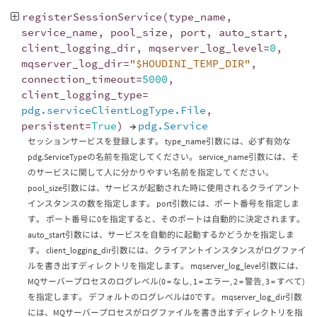
registerSessionService
(
type_name
,
service_name
,
pool_size
,
port
,
auto_start
,
client_logging_dir
,
mqserver_log_level
=
0
,
mqserver_log_dir
=
"$HOUDINI_TEMP_DIR"
,
connection_timeout
=
5000
,
client_logging_type
=
pdg.serviceClientLogType.File
,
persistent
=
True
)
→
pdg.Service
セッションサービスを登録します。 type_name引数には、必ず有効な
pdg.ServiceTypeの名前を指定してください。 service_name引数には、そ
のサービスに関して人に分かりやすい名前を指定してください。
pool_size引数には、サービスが起動された時に使用されるクライアント
インスタンスの数を指定します。 port引数には、ポート番号を指定しま
す。 ポート番号に0を指定すると、そのポートは自動的に決定されます。
auto_start引数には、サービスを自動的に起動するかどうかを指定しま
す。 client_logging_dir引数には、クライアントインスタンスがログファイ
ルを書き出すディレクトリを指定します。 mqserver_log_level引数には、
MQサーバープロセスのログレベル(0 = なし, 1 = エラー, 2 = 警告, 3 = すべて)
を指定します。 デフォルトのログレベルは0です。 mqserver_log_dir引数
には、MQサーバープロセスがログファイルを書き出すディレクトリを指