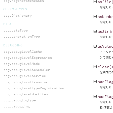
pdg.regenerateReason
asFile
指定した
CUSTOMTYPES
pdg.Dictionary
asNumb
指定した
DATA
pdg.dataType
asStri
pdg.generationType
指定した
DEBUGGING
asValu
pdg.debugLevelCache
アトリビ
pdg.debugLevelExpression
ンで閉じ
pdg.debugLevelNode
clear
(
pdg.debugLevelScheduler
配列内の
pdg.debugLevelService
hasFla
pdg.debugLevelTransfer
指定したp
pdg.debugLevelTypeRegistration
pdg.debugLevelWorkItem
hasFla
pdg.debugLogType
指定したp
pdg.debugging
和)演算