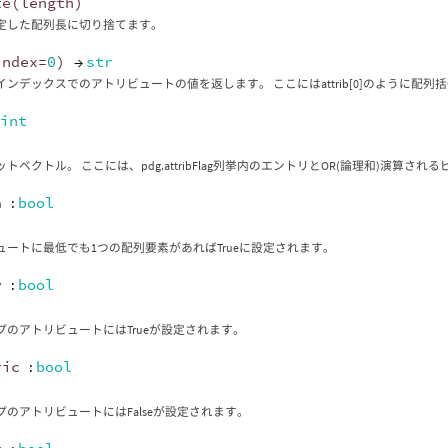
te
(
length
)
定した配列長に切り捨てます。
index
=
0
)
→
str
インデックスでのアトリビュートの値を返します。 ここにはattrib[0]のように配
:
int
トベクトル。 ここには、pdg.attribFlag列挙内のエントリとOR(論理和)演算さ
a
:
bool
ュートに最低でも1つの配列要素があればTrueに設定されます。
y
:
bool
プのアトリビュートにはTrueが設定されます。
ric
:
bool
プのアトリビュートにはFalseが設定されます。