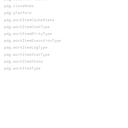
pdg.cloneMode
pdg.platform
pdg.workItemCacheState
pdg.workItemCookType
pdg.workItemDirtyType
pdg.workItemExecutionType
pdg.workItemLogType
pdg.workItemStatType
pdg.workItemState
pdg.workItemType