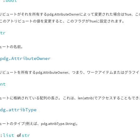
r
:
bool
ビュートがそれを所有するpdg.AttributeOwnerによって変更された場合はTru
 このアトリビュートの値を変更すると、このフラグがTrueに設定されます。
str
ュートの名前。
:
pdg.AttributeOwner
ビュートを所有するpdg.AttributeOwner、つまり、ワークアイテムまたはグラフ
int
ートに格納されている配列の長さ。 これは、len(attrib)でアクセスすることもで
pdg.attribType
トのタイプ(例えば、pdg.attribType.String)。
:
list
of
str