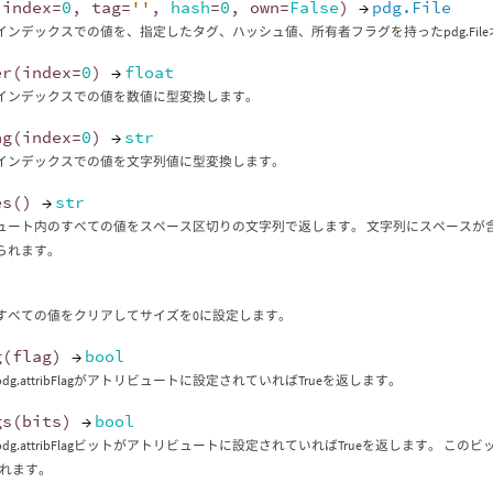
(
index
=
0
,
tag
=
''
,
hash
=
0
,
own
=
False
)
→
pdg.File
インデックスでの値を、指定したタグ、ハッシュ値、所有者フラグを持ったpdg.Fil
er
(
index
=
0
)
→
float
インデックスでの値を数値に型変換します。
ng
(
index
=
0
)
→
str
インデックスでの値を文字列値に型変換します。
es
()
→
str
ュート内のすべての値をスペース区切りの文字列で返します。 文字列にスペースが
られます。
)
すべての値をクリアしてサイズを0に設定します。
g
(
flag
)
→
bool
dg.attribFlagがアトリビュートに設定されていればTrueを返します。
gs
(
bits
)
→
bool
dg.attribFlagビットがアトリビュートに設定されていればTrueを返します。 このビッ
されます。