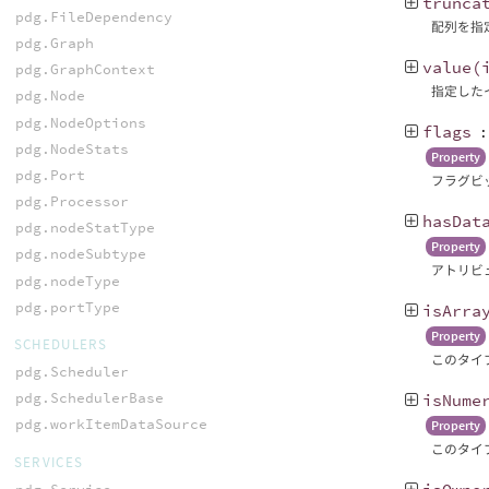
trunca
pdg.FileDependency
配列を指
pdg.Graph
value
(
pdg.GraphContext
指定した
pdg.Node
pdg.NodeOptions
flags
pdg.NodeStats
Property
pdg.Port
フラグビッ
pdg.Processor
hasDat
pdg.nodeStatType
Property
pdg.nodeSubtype
アトリビ
pdg.nodeType
pdg.portType
isArra
Property
SCHEDULERS
このタイ
pdg.Scheduler
pdg.SchedulerBase
isNume
pdg.workItemDataSource
Property
このタイ
SERVICES