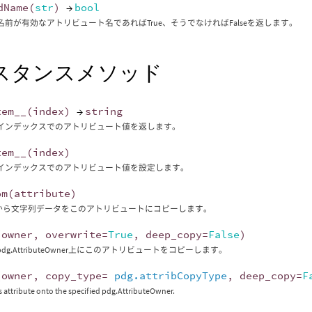
dName
(
str
)
→
bool
名前が有効なアトリビュート名であればTrue、そうでなければFalseを返します。
スタンスメソッド
tem__
(
index
)
→
string
インデックスでのアトリビュート値を返します。
tem__
(
index
)
インデックスでのアトリビュート値を設定します。
om
(
attribute
)
buteから文字列データをこのアトリビュートにコピーします。
(
owner
,
overwrite
=
True
,
deep_copy
=
False
)
dg.AttributeOwner上にこのアトリビュートをコピーします。
(
owner
,
copy_type
=
pdg.attribCopyType
,
deep_copy
=
F
s attribute onto the specified pdg.AttributeOwner.