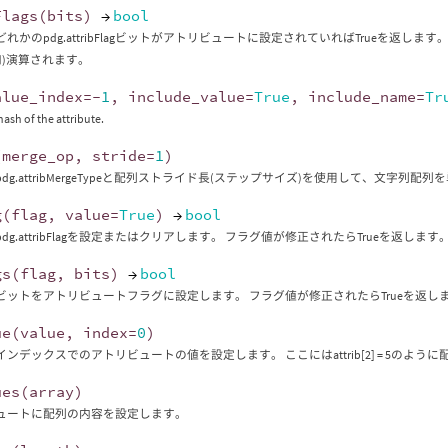
Flags
(
bits
)
→
bool
れかのpdg.attribFlagビットがアトリビュートに設定されていればTrueを返します。
和)演算されます。
alue_index
=-
1
,
include_value
=
True
,
include_name
=
Tr
hash of the attribute.
(
merge_op
,
stride
=
1
)
dg.attribMergeTypeと配列ストライド長(ステップサイズ)を使用して、文字列
g
(
flag
,
value
=
True
)
→
bool
dg.attribFlagを設定またはクリアします。 フラグ値が修正されたらTrueを返します
gs
(
flag
,
bits
)
→
bool
ビットをアトリビュートフラグに設定します。 フラグ値が修正されたらTrueを返し
ue
(
value
,
index
=
0
)
ンデックスでのアトリビュートの値を設定します。 ここにはattrib[2] = 5の
ues
(
array
)
ュートに配列の内容を設定します。