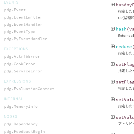
EVENTS
hasAny
pdg.Event
指定したど
pdg.EventEmitter
OR(論理
pdg.EventHandler
hash
(
v
pdg.EventType
Returns a 
pdg.PyEventHandler
reduce
EXCEPTIONS
指定したp
pdg.AttribError
pdg.CookError
setFla
pdg.ServiceError
指定したp
EXPRESSIONS
setFla
pdg.EvaluationContext
指定した
INTERNAL
setVal
pdg.MemoryInfo
指定したイ
NODES
setVal
アトリビ
pdg.Dependency
pdg.FeedbackBegin