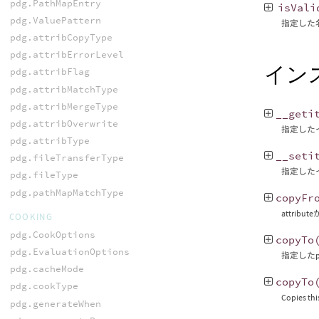
pdg.PathMapEntry
isVali
pdg.ValuePattern
指定した
pdg.attribCopyType
pdg.attribErrorLevel
イン
pdg.attribFlag
pdg.attribMatchType
pdg.attribMergeType
__geti
pdg.attribOverwrite
指定した
pdg.attribType
__seti
pdg.fileTransferType
指定した
pdg.fileType
pdg.pathMapMatchType
copyFr
attri
COOKING
pdg.CookOptions
copyTo
pdg.EvaluationOptions
指定したp
pdg.cacheMode
copyTo
pdg.cookType
Copies thi
pdg.generateWhen