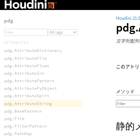
Houdini 21.
pdg
pdg.
文字列配列
ATTRIBUTES
pdg.AttributeDictionary
pdg.AttributeFile
pdg.AttributeFloat
このアトリ
pdg.AttributeInt
pdg.AttributePattern
pdg.AttributePyObject
メソッド
pdg.AttributeSplit
pdg.AttributeString
pdg.BasePattern
pdg.File
静的
pdg.FilterPattern
pdg.PathMap