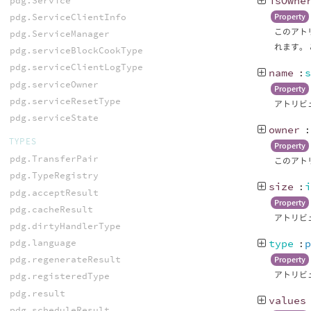
isOwne
pdg.Service
pdg.ServiceClientInfo
Property
このアトリ
pdg.ServiceManager
れます。
pdg.serviceBlockCookType
pdg.serviceClientLogType
name
:
pdg.serviceOwner
Property
pdg.serviceResetType
アトリビ
pdg.serviceState
owner
TYPES
Property
pdg.TransferPair
このアトリ
pdg.TypeRegistry
size
:
pdg.acceptResult
Property
pdg.cacheResult
アトリビュ
pdg.dirtyHandlerType
pdg.language
type
:
pdg.regenerateResult
Property
アトリビュー
pdg.registeredType
pdg.result
values
pdg.scheduleResult