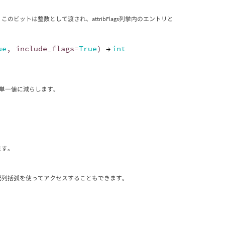
 このビットは整数として渡され、attribFlags列挙内のエントリと
ue
,
include_flags
=
True
)
→
int
配列を単一値に減らします。
。
ます。
ように配列括弧を使ってアクセスすることもできます。