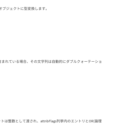
eオブジェクトに型変換します。
含まれている場合、その文字列は自動的にダブルクォーテーショ
トは整数として渡され、attribFlags列挙内のエントリとOR(論理