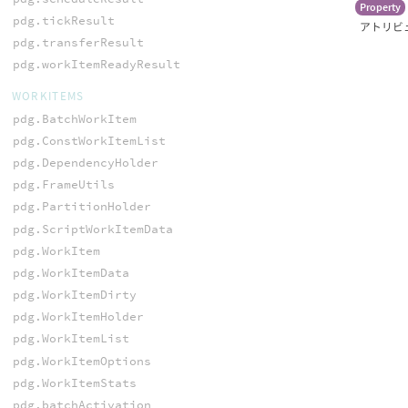
Property
pdg.tickResult
アトリビ
pdg.transferResult
pdg.workItemReadyResult
WORKITEMS
pdg.BatchWorkItem
pdg.ConstWorkItemList
pdg.DependencyHolder
pdg.FrameUtils
pdg.PartitionHolder
pdg.ScriptWorkItemData
pdg.WorkItem
pdg.WorkItemData
pdg.WorkItemDirty
pdg.WorkItemHolder
pdg.WorkItemList
pdg.WorkItemOptions
pdg.WorkItemStats
pdg.batchActivation