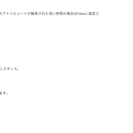
e、このアトリビュートが継承された浅い参照の場合はFalseに設定さ
インスタンス。
きます。