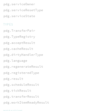
pdg.serviceOwner
pdg.serviceResetType
pdg.serviceState
TYPES
pdg.TransferPair
pdg.TypeRegistry
pdg.acceptResult
pdg.cacheResult
pdg.dirtyHandlerType
pdg.language
pdg.regenerateResult
pdg.registeredType
pdg.result
pdg.scheduleResult
pdg.tickResult
pdg.transferResult
pdg.workItemReadyResult