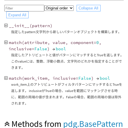
Collapse All
Expand All
__init__
(
pattern
)
指定したpattern文字列から新しいパターンオブジェクトを構築します。
match
(
attribute
,
value
,
component
=
0
,
inclusive
=
False
)
→
bool
指定したアトリビュートと値がパターンにマッチするとTrueを返します。
このvalueには、整数、浮動小数点、文字列のどれかを指定することがで
きます。
match
(
work_item
,
inclusive
=
False
)
→
bool
work_item上のアトリビュートがフィルタパターンにマッチするとTrueを
返します。 inclusiveがTrueの場合、valueを範囲にマッチングさせる時
に、範囲の両端の値が含まれます。Falseの場合、範囲の両端の値は除外
されます。
Methods from
pdg.BasePattern