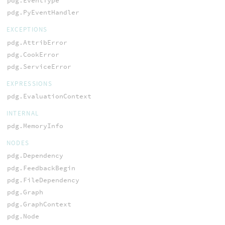
pdg.EventType
pdg.PyEventHandler
EXCEPTIONS
pdg.AttribError
pdg.CookError
pdg.ServiceError
EXPRESSIONS
pdg.EvaluationContext
INTERNAL
pdg.MemoryInfo
NODES
pdg.Dependency
pdg.FeedbackBegin
pdg.FileDependency
pdg.Graph
pdg.GraphContext
pdg.Node