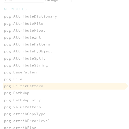
ATTRIBUTES
pdg.AttributeDictionary
pdg.AttributeFile
pdg.AttributeFloat
pdg.AttributeInt
pdg.AttributePattern
pdg.AttributePyObject
pdg.AttributeSplit
pdg.AttributeString
pdg.BasePattern
pdg.File
pdg.FilterPattern
pdg.PathMap
pdg.PathMapEntry
pdg.ValuePattern
pdg.attribCopyType
pdg.attribErrorLevel
pdg.attribFlag