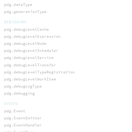
pdg.dataType
pdg.generationType
DEBUGGING
pdg.debugLevelCache
pdg.debugLevelExpression
pdg.debugLevelNode
pdg.debugLevelScheduler
pdg.debugLevelService
pdg.debugLevelTransfer
pdg.debugLevelTypeRegistration
pdg.debugLevelWorkItem
pdg.debugLogType
pdg.debugging
EVENTS
pdg.Event
pdg.EventEmitter
pdg.EventHandler