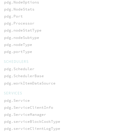
pdg.NodeOptions
pdg.NodeStats
pdg.Port
pdg.Processor
pdg.nodeStatType
pdg.nodeSubtype
pdg.nodeType
pdg.portType
SCHEDULERS
pdg.Scheduler
pdg.SchedulerBase
pdg.workItemDataSource
SERVICES
pdg.Service
pdg.ServiceClientInfo
pdg.ServiceManager
pdg.serviceBlockCookType
pdg.serviceClientLogType