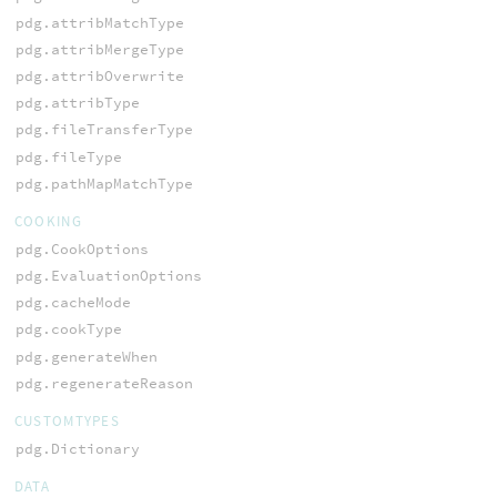
pdg.attribMatchType
pdg.attribMergeType
pdg.attribOverwrite
pdg.attribType
pdg.fileTransferType
pdg.fileType
pdg.pathMapMatchType
COOKING
pdg.CookOptions
pdg.EvaluationOptions
pdg.cacheMode
pdg.cookType
pdg.generateWhen
pdg.regenerateReason
CUSTOMTYPES
pdg.Dictionary
DATA