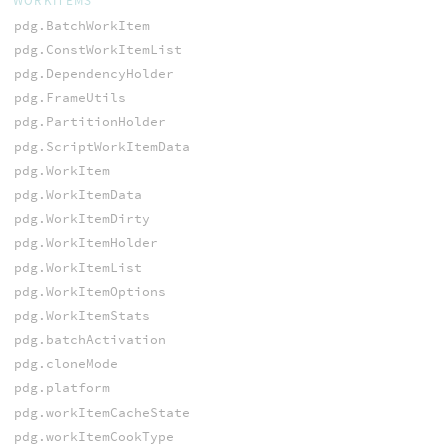
WORKITEMS
pdg.BatchWorkItem
pdg.ConstWorkItemList
pdg.DependencyHolder
pdg.FrameUtils
pdg.PartitionHolder
pdg.ScriptWorkItemData
pdg.WorkItem
pdg.WorkItemData
pdg.WorkItemDirty
pdg.WorkItemHolder
pdg.WorkItemList
pdg.WorkItemOptions
pdg.WorkItemStats
pdg.batchActivation
pdg.cloneMode
pdg.platform
pdg.workItemCacheState
pdg.workItemCookType