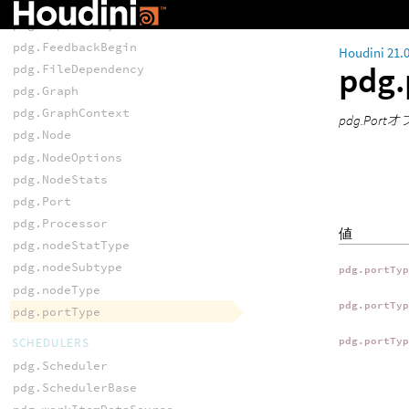
NODES
pdg.Dependency
pdg.FeedbackBegin
Houdini 21.
pdg.
pdg.FileDependency
pdg.Graph
pdg.GraphContext
pdg.Po
pdg.Node
pdg.NodeOptions
pdg.NodeStats
pdg.Port
pdg.Processor
値
pdg.nodeStatType
pdg.nodeSubtype
pdg.portTy
pdg.nodeType
pdg.portTy
pdg.portType
pdg.portTy
SCHEDULERS
pdg.Scheduler
pdg.SchedulerBase