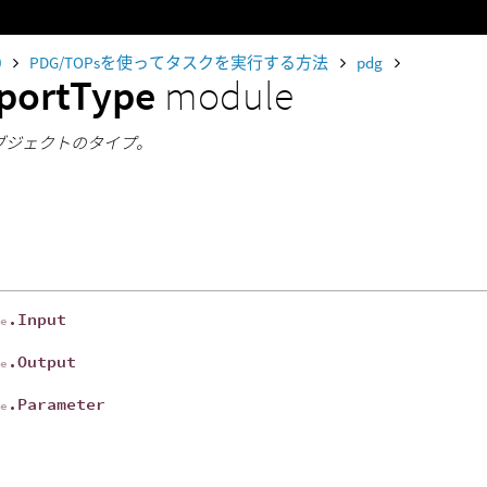
0
PDG/TOPsを使ってタスクを実行する方法
pdg
portType
module
rtオブジェクトのタイプ。
.Input
pe
.Output
pe
.Parameter
pe