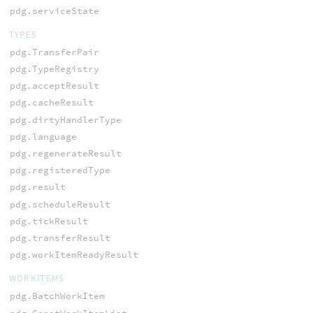
pdg.serviceState
TYPES
pdg.TransferPair
pdg.TypeRegistry
pdg.acceptResult
pdg.cacheResult
pdg.dirtyHandlerType
pdg.language
pdg.regenerateResult
pdg.registeredType
pdg.result
pdg.scheduleResult
pdg.tickResult
pdg.transferResult
pdg.workItemReadyResult
WORKITEMS
pdg.BatchWorkItem