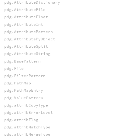
pdg.AttributeDictionary
pdg.AttributeFile
pdg.AttributeFloat
pdg.AttributeInt
pdg.AttributePattern
pdg.AttributePyObject
pdg.AttributeSplit
pdg.AttributeString
pdg.BasePattern
pdg.File
pdg.FilterPattern
pdg.PathMap
pdg.PathMapEntry
pdg.ValuePattern
pdg.attribCopyType
pdg.attribErrorLevel
pdg.attribFlag
pdg.attribMatchType
pdg.attribMergeType