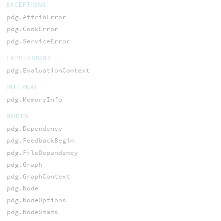
EXCEPTIONS
pdg.AttribError
pdg.CookError
pdg.ServiceError
EXPRESSIONS
pdg.EvaluationContext
INTERNAL
pdg.MemoryInfo
NODES
pdg.Dependency
pdg.FeedbackBegin
pdg.FileDependency
pdg.Graph
pdg.GraphContext
pdg.Node
pdg.NodeOptions
pdg.NodeStats