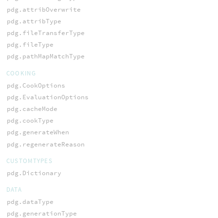
pdg.attribOverwrite
pdg.attribType
pdg.fileTransferType
pdg.fileType
pdg.pathMapMatchType
COOKING
pdg.CookOptions
pdg.EvaluationOptions
pdg.cacheMode
pdg.cookType
pdg.generateWhen
pdg.regenerateReason
CUSTOMTYPES
pdg.Dictionary
DATA
pdg.dataType
pdg.generationType