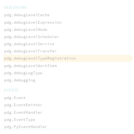
DEBUGGING
pdg.debugLevelCache
pdg.debugLevelExpression
pdg.debugLevelNode
pdg.debugLevelScheduler
pdg.debugLevelService
pdg.debugLevelTransfer
pdg.debugLevelTypeRegistration
pdg.debugLevelWorkItem
pdg.debugLogType
pdg.debugging
EVENTS
pdg.Event
pdg.EventEmitter
pdg.EventHandler
pdg.EventType
pdg.PyEventHandler