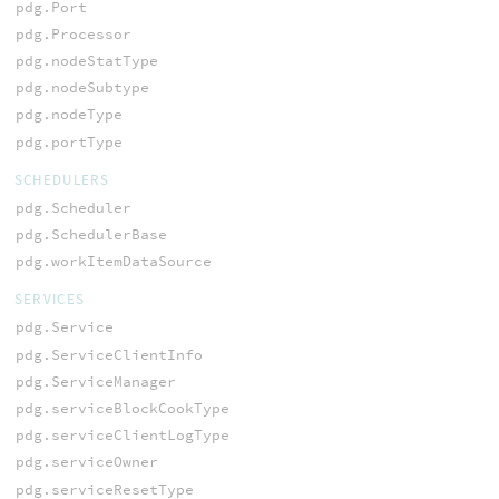
pdg.Port
pdg.Processor
pdg.nodeStatType
pdg.nodeSubtype
pdg.nodeType
pdg.portType
SCHEDULERS
pdg.Scheduler
pdg.SchedulerBase
pdg.workItemDataSource
SERVICES
pdg.Service
pdg.ServiceClientInfo
pdg.ServiceManager
pdg.serviceBlockCookType
pdg.serviceClientLogType
pdg.serviceOwner
pdg.serviceResetType