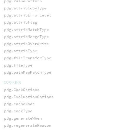
pdg.ValuePattern
pdg.attribCopyType
pdg.attribErrorLevel
pdg.attribFlag
pdg.attribMatchType
pdg.attribMergeType
pdg.attribOverwrite
pdg.attribType
pdg.fileTransferType
pdg.fileType
pdg.pathMapMatchType
COOKING
pdg.CookOptions
pdg.EvaluationOptions
pdg.cacheMode
pdg.cookType
pdg.generateWhen
pdg.regenerateReason