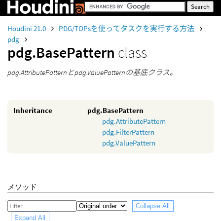
Houdini 21.0
PDG/TOPsを使ってタスクを実行する方法
pdg
pdg.BasePattern
class
pdg.AttributePatternとpdg.ValuePatternの基底クラス。
Inheritance
pdg.BasePattern
pdg.AttributePattern
pdg.FilterPattern
pdg.ValuePattern
メソッド
Collapse All
Expand All