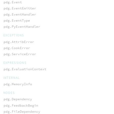
pdg.Event
pdg.EventEmitter
pdg.EventHandler
pdg.EventType
pdg.PyEventHandler
EXCEPTIONS
pdg.AttribError
pdg.CookError
pdg.ServiceError
EXPRESSIONS
pdg.EvaluationContext
INTERNAL
pdg.MemoryInfo
NODES
pdg.Dependency
pdg.FeedbackBegin
pdg.FileDependency