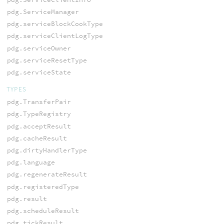
pdg.ServiceManager
pdg.serviceBlockCookType
pdg.serviceClientLogType
pdg.serviceOwner
pdg.serviceResetType
pdg.serviceState
TYPES
pdg.TransferPair
pdg.TypeRegistry
pdg.acceptResult
pdg.cacheResult
pdg.dirtyHandlerType
pdg.language
pdg.regenerateResult
pdg.registeredType
pdg.result
pdg.scheduleResult
pdg.tickResult