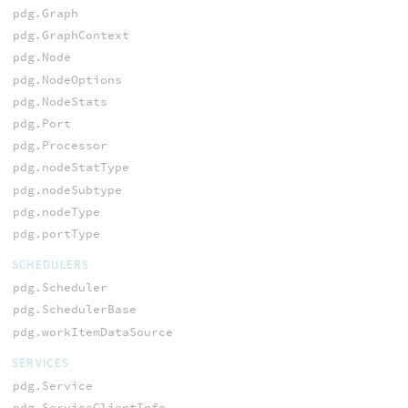
pdg.Graph
pdg.GraphContext
pdg.Node
pdg.NodeOptions
pdg.NodeStats
pdg.Port
pdg.Processor
pdg.nodeStatType
pdg.nodeSubtype
pdg.nodeType
pdg.portType
SCHEDULERS
pdg.Scheduler
pdg.SchedulerBase
pdg.workItemDataSource
SERVICES
pdg.Service
pdg.ServiceClientInfo