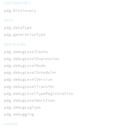
CUSTOMTYPES
pdg.Dictionary
DATA
pdg.dataType
pdg.generationType
DEBUGGING
pdg.debugLevelCache
pdg.debugLevelExpression
pdg.debugLevelNode
pdg.debugLevelScheduler
pdg.debugLevelService
pdg.debugLevelTransfer
pdg.debugLevelTypeRegistration
pdg.debugLevelWorkItem
pdg.debugLogType
pdg.debugging
EVENTS