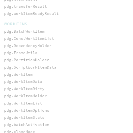
pdg.transferResult
pdg.workItemReadyResult
WORKITEMS
pdg.BatchWorkItem
pdg.ConstWorkItemList
pdg.DependencyHolder
pdg.FrameUtils
pdg.PartitionHolder
pdg.ScriptWorkItemData
pdg.WorkItem
pdg.WorkItemData
pdg.WorkItemDirty
pdg.WorkItemHolder
pdg.WorkItemList
pdg.WorkItemOptions
pdg.WorkItemStats
pdg.batchActivation
pdg.cloneMode