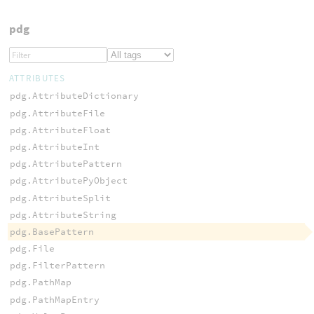
pdg
ATTRIBUTES
pdg.AttributeDictionary
pdg.AttributeFile
pdg.AttributeFloat
pdg.AttributeInt
pdg.AttributePattern
pdg.AttributePyObject
pdg.AttributeSplit
pdg.AttributeString
pdg.BasePattern
pdg.File
pdg.FilterPattern
pdg.PathMap
pdg.PathMapEntry