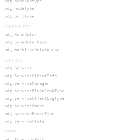
pdg.nodeSubtype
pdg.nodeType
pdg.portType
SCHEDULERS
pdg.Scheduler
pdg.SchedulerBase
pdg.workItemDataSource
SERVICES
pdg.Service
pdg.ServiceClientInfo
pdg.ServiceManager
pdg.serviceBlockCookType
pdg.serviceClientLogType
pdg.serviceOwner
pdg.serviceResetType
pdg.serviceState
TYPES
pdg.TransferPair