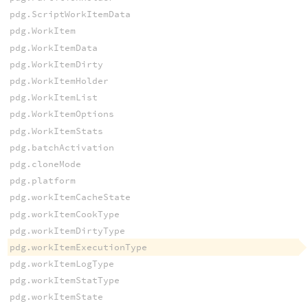
pdg.ScriptWorkItemData
pdg.WorkItem
pdg.WorkItemData
pdg.WorkItemDirty
pdg.WorkItemHolder
pdg.WorkItemList
pdg.WorkItemOptions
pdg.WorkItemStats
pdg.batchActivation
pdg.cloneMode
pdg.platform
pdg.workItemCacheState
pdg.workItemCookType
pdg.workItemDirtyType
pdg.workItemExecutionType
pdg.workItemLogType
pdg.workItemStatType
pdg.workItemState