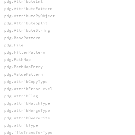
pdg.AttributeInt
pdg.AttributePattern
pdg.AttributePyObject
pdg.AttributeSplit
pdg.AttributeString
pdg.BasePattern
pdg.File
pdg.FilterPattern
pdg.PathMap
pdg.PathMapEntry
pdg.ValuePattern
pdg.attribCopyType
pdg.attribErrorLevel
pdg.attribFlag
pdg.attribMatchType
pdg.attribMergeType
pdg.attribOverwrite
pdg.attribType
pdg.fileTransferType