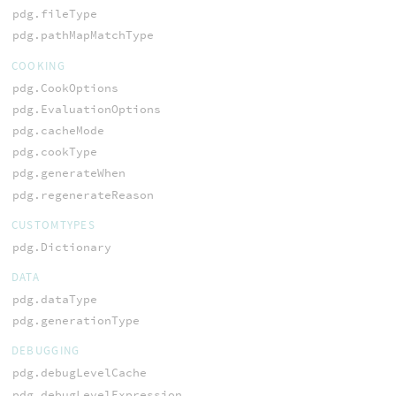
pdg.fileType
pdg.pathMapMatchType
COOKING
pdg.CookOptions
pdg.EvaluationOptions
pdg.cacheMode
pdg.cookType
pdg.generateWhen
pdg.regenerateReason
CUSTOMTYPES
pdg.Dictionary
DATA
pdg.dataType
pdg.generationType
DEBUGGING
pdg.debugLevelCache
pdg.debugLevelExpression