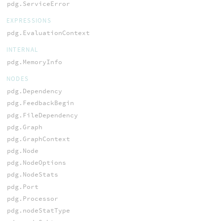
pdg.ServiceError
EXPRESSIONS
pdg.EvaluationContext
INTERNAL
pdg.MemoryInfo
NODES
pdg.Dependency
pdg.FeedbackBegin
pdg.FileDependency
pdg.Graph
pdg.GraphContext
pdg.Node
pdg.NodeOptions
pdg.NodeStats
pdg.Port
pdg.Processor
pdg.nodeStatType