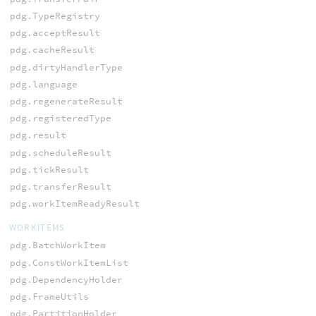
pdg.TypeRegistry
pdg.acceptResult
pdg.cacheResult
pdg.dirtyHandlerType
pdg.language
pdg.regenerateResult
pdg.registeredType
pdg.result
pdg.scheduleResult
pdg.tickResult
pdg.transferResult
pdg.workItemReadyResult
WORKITEMS
pdg.BatchWorkItem
pdg.ConstWorkItemList
pdg.DependencyHolder
pdg.FrameUtils
pdg.PartitionHolder