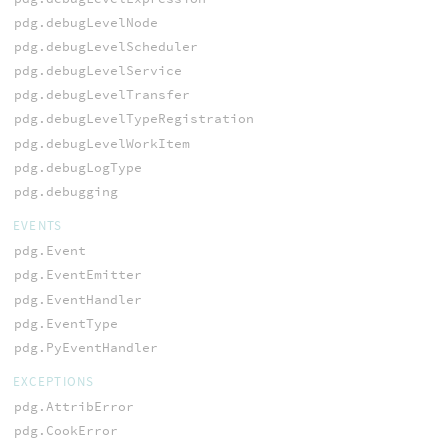
pdg.debugLevelNode
pdg.debugLevelScheduler
pdg.debugLevelService
pdg.debugLevelTransfer
pdg.debugLevelTypeRegistration
pdg.debugLevelWorkItem
pdg.debugLogType
pdg.debugging
EVENTS
pdg.Event
pdg.EventEmitter
pdg.EventHandler
pdg.EventType
pdg.PyEventHandler
EXCEPTIONS
pdg.AttribError
pdg.CookError