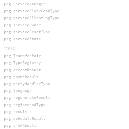
pdg.ServiceManager
pdg.serviceBlockCookType
pdg.serviceClientLogType
pdg.serviceOwner
pdg.serviceResetType
pdg.serviceState
TYPES
pdg.TransferPair
pdg.TypeRegistry
pdg.acceptResult
pdg.cacheResult
pdg.dirtyHandlerType
pdg.language
pdg.regenerateResult
pdg.registeredType
pdg.result
pdg.scheduleResult
pdg.tickResult