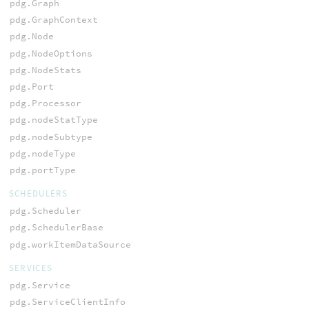
pdg.Graph
pdg.GraphContext
pdg.Node
pdg.NodeOptions
pdg.NodeStats
pdg.Port
pdg.Processor
pdg.nodeStatType
pdg.nodeSubtype
pdg.nodeType
pdg.portType
SCHEDULERS
pdg.Scheduler
pdg.SchedulerBase
pdg.workItemDataSource
SERVICES
pdg.Service
pdg.ServiceClientInfo