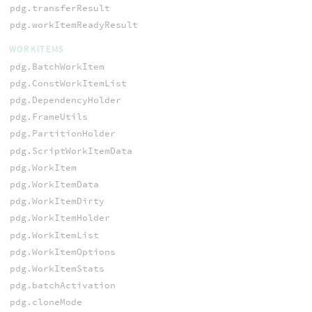
pdg.transferResult
pdg.workItemReadyResult
WORKITEMS
pdg.BatchWorkItem
pdg.ConstWorkItemList
pdg.DependencyHolder
pdg.FrameUtils
pdg.PartitionHolder
pdg.ScriptWorkItemData
pdg.WorkItem
pdg.WorkItemData
pdg.WorkItemDirty
pdg.WorkItemHolder
pdg.WorkItemList
pdg.WorkItemOptions
pdg.WorkItemStats
pdg.batchActivation
pdg.cloneMode