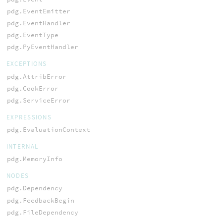
pdg.EventEmitter
pdg.EventHandler
pdg.EventType
pdg.PyEventHandler
EXCEPTIONS
pdg.AttribError
pdg.CookError
pdg.ServiceError
EXPRESSIONS
pdg.EvaluationContext
INTERNAL
pdg.MemoryInfo
NODES
pdg.Dependency
pdg.FeedbackBegin
pdg.FileDependency