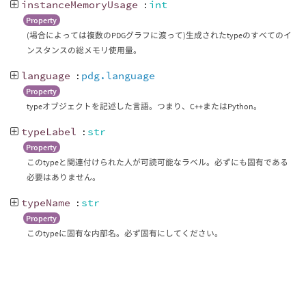
instanceMemoryUsage
:
int
Property
(場合によっては複数のPDGグラフに渡って)生成されたtypeのすべてのイ
ンスタンスの総メモリ使用量。
language
:
pdg.language
Property
typeオブジェクトを記述した言語。つまり、C++またはPython。
typeLabel
:
str
Property
このtypeと関連付けられた人が可読可能なラベル。必ずにも固有である
必要はありません。
typeName
:
str
Property
このtypeに固有な内部名。必ず固有にしてください。