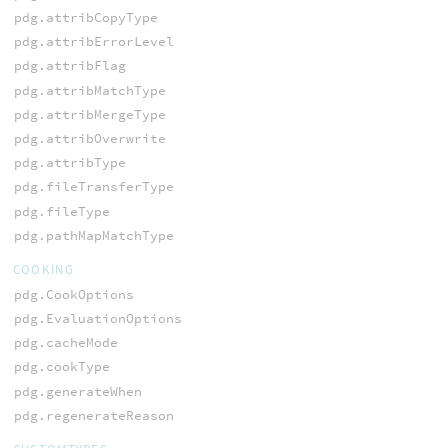
pdg.attribCopyType
pdg.attribErrorLevel
pdg.attribFlag
pdg.attribMatchType
pdg.attribMergeType
pdg.attribOverwrite
pdg.attribType
pdg.fileTransferType
pdg.fileType
pdg.pathMapMatchType
COOKING
pdg.CookOptions
pdg.EvaluationOptions
pdg.cacheMode
pdg.cookType
pdg.generateWhen
pdg.regenerateReason