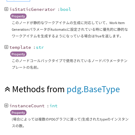
isStaticGenerator
:
bool
Property
このノードが静的なワークアイテムの生成に対応していて、Work Item
GenerationパラメータがAutomaticに設定されている時に優先的に静的な
ワークアイテムを生成するようになっている場合はTrueを返します。
template
:
str
Property
このノードコールバックタイプで使用されているノードパラメータテン
プレートの名前。
Methods from
pdg.BaseType
instanceCount
:
int
Property
(場合によっては複数のPDGグラフに渡って)生成されたtypeのインスタン
スの数。