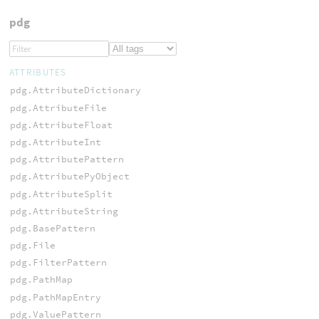
pdg
ATTRIBUTES
pdg.AttributeDictionary
pdg.AttributeFile
pdg.AttributeFloat
pdg.AttributeInt
pdg.AttributePattern
pdg.AttributePyObject
pdg.AttributeSplit
pdg.AttributeString
pdg.BasePattern
pdg.File
pdg.FilterPattern
pdg.PathMap
pdg.PathMapEntry
pdg.ValuePattern