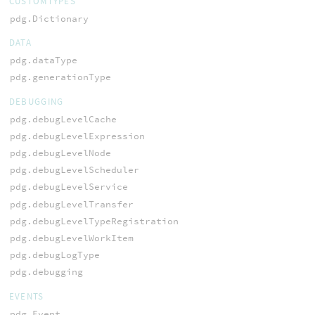
CUSTOMTYPES
pdg.Dictionary
DATA
pdg.dataType
pdg.generationType
DEBUGGING
pdg.debugLevelCache
pdg.debugLevelExpression
pdg.debugLevelNode
pdg.debugLevelScheduler
pdg.debugLevelService
pdg.debugLevelTransfer
pdg.debugLevelTypeRegistration
pdg.debugLevelWorkItem
pdg.debugLogType
pdg.debugging
EVENTS
pdg.Event