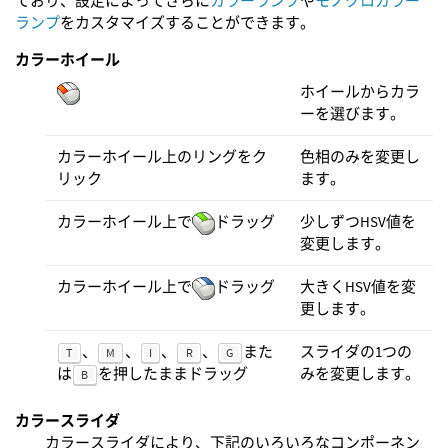
ており、設定によってさらに
カラーランプ
や
モノクロカラー
ランプ
をカスタマイズすることができます。
カラーホイール
ホイールからカラ
ーを選びます。
カラーホイール上のリングをク
色相のみを変更し
リック
ます。
カラーホイール上で
ドラッグ
少しずつHSV値を
変更します。
カラーホイール上で
ドラッグ
大きくHSV値を変
更します。
、
、
、
、
また
スライダの1つの
T
M
I
R
G
みを変更します。
は
を押したままドラッグ
B
カラースライダ
カラースライダにより、下記のいろいろなコンポーネン