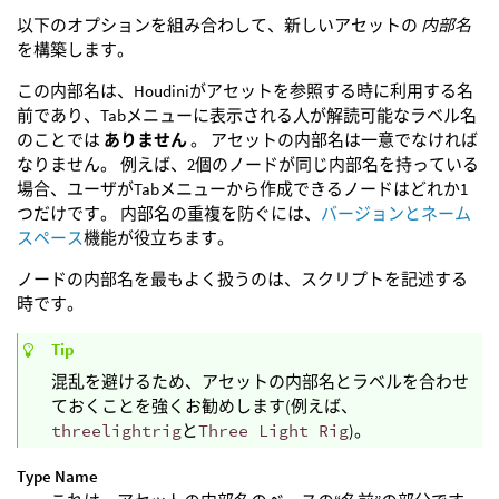
以下のオプションを組み合わして、新しいアセットの
内部名
を構築します。
この内部名は、Houdiniがアセットを参照する時に利用する名
前であり、Tabメニューに表示される人が解読可能なラベル名
のことでは
ありません
。 アセットの内部名は一意でなければ
なりません。 例えば、2個のノードが同じ内部名を持っている
場合、ユーザがTabメニューから作成できるノードはどれか1
つだけです。 内部名の重複を防ぐには、
バージョンとネーム
スペース
機能が役立ちます。
ノードの内部名を最もよく扱うのは、スクリプトを記述する
時です。
Tip
混乱を避けるため、アセットの内部名とラベルを合わせ
ておくことを強くお勧めします(例えば、
threelightrig
と
Three Light Rig
)。
Type Name