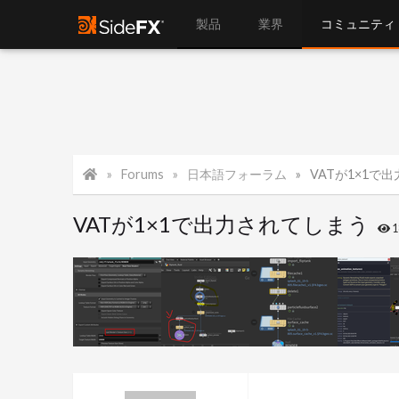
製品
業界
コミュニティ
Forums
日本語フォーラム
VATが1×1で
VATが1×1で出力されてしまう
1