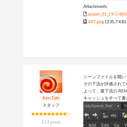
Attachments:
splash_01_19-5-805.
VAT.png
(235.7 KB)
シーンファイルを開いて、/ob
その下流が評価されて
よって、最下流の RE
Ken Taki
キャッシュをすべて書
スタッフ
513 posts