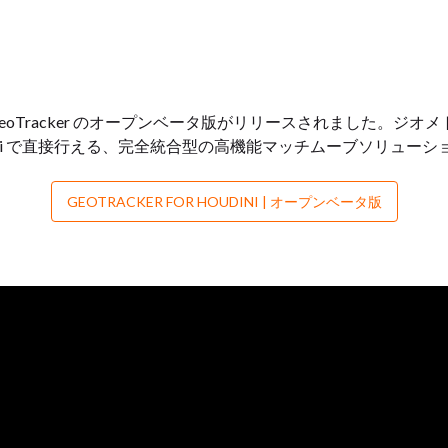
ni 向け GeoTracker のオープンベータ版がリリースされました
ini で直接行える、完全統合型の高機能マッチムーブソリューシ
GEOTRACKER FOR HOUDINI | オープンベータ版