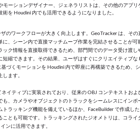
ストやモーションデザイナー、ジェネラリストは、その他のアプ
を Houdini 内でも活用できるようになりました。
 ユーザのワークフローが大きく向上します。GeoTracker は
単に、シーン内で直接マッチムーブ作業を完結させることが可能
ラック情報を直接取得できるため、部門間でのデータ受け渡し
短縮できます。その結果、ユーザはすぐにクリエイティブな F
に基づくモーションを Houdini 内で即座に再構築できるため
上します。
ードとしてネイティブに実装されており、従来の OBJ コンテキストおよび 
でも、カメラやオブジェクトのトラックをシームレスにインポ
ラッキング機能を備えているほか、FaceBuilder で作成
ることも可能です。トラッキングされたジオメトリは、コライ
プラインに活用できます。