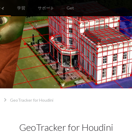
ティ
学習
サポート
Get
GeoTracker for Houdini
GeoTracker for Houdini