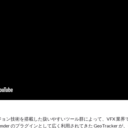
ータビジョン技術を搭載した扱いやすいツール群によって、VFX 
s、Blender のプラグインとして広く利用されてきた GeoTracker 