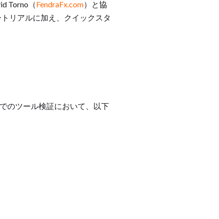
 Torno（
FendraFx.com
）と協
チュートリアルに加え、クイックスタ
境でのツール検証において、以下