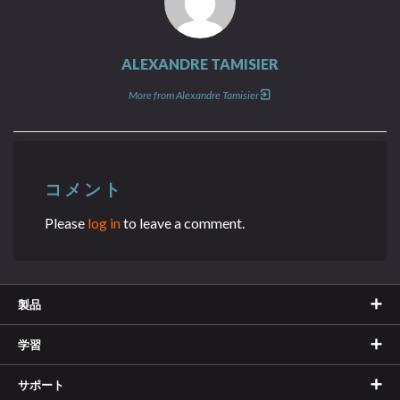
ALEXANDRE TAMISIER
More from Alexandre Tamisier
コメント
Please
log in
to leave a comment.
製品
学習
サポート