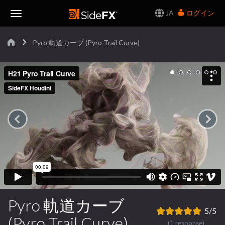
JA
ログイン
Toggle
Pyro 軌道カーブ (Pyro Trail Curve)
Navigation
Pyro 軌道カーブ
5/5
(Pyro Trail Curve)
(1 response)